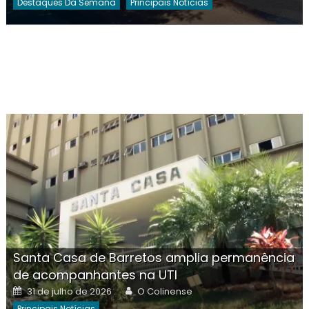
Destaques Da Semana
Principais Notícias
Santa Casa de Barretos amplia permanência
de acompanhantes na UTI
Posted
Author
31 de julho de 2026
O Colinense
on
Principais Notícias