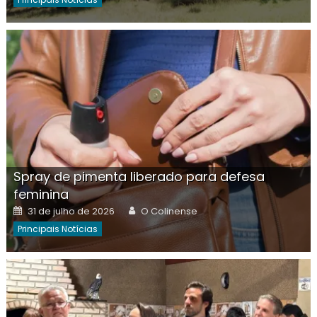
Spray de pimenta liberado para defesa
feminina
Posted
Author
31 de julho de 2026
O Colinense
on
Principais Notícias