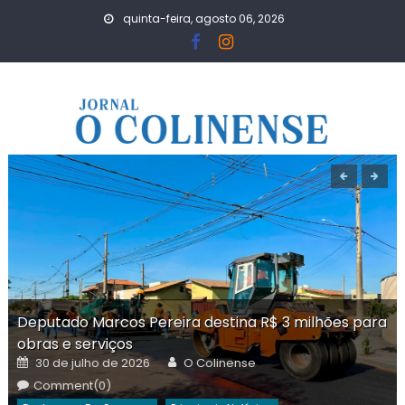
Skip
quinta-feira, agosto 06, 2026
to
content
Deputado Marcos Pereira destina R$ 3 milhões para
obras e serviços
Posted
Author
30 de julho de 2026
O Colinense
on
Comment(0)