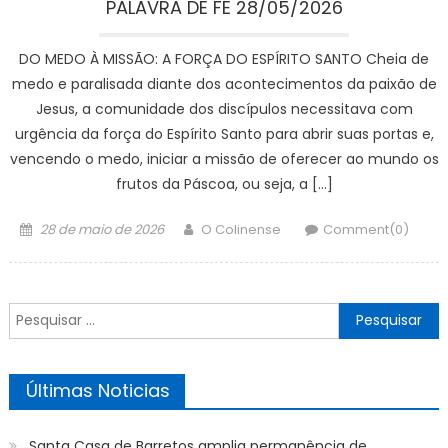
PALAVRA DE FÉ 28/05/2026
DO MEDO À MISSÃO: A FORÇA DO ESPÍRITO SANTO Cheia de
medo e paralisada diante dos acontecimentos da paixão de
Jesus, a comunidade dos discípulos necessitava com
urgência da força do Espírito Santo para abrir suas portas e,
vencendo o medo, iniciar a missão de oferecer ao mundo os
frutos da Páscoa, ou seja, a […]
Posted
Author
28 de maio de 2026
O Colinense
Comment(0)
on
Pesquisar
por:
Últimas Noticias
Santa Casa de Barretos amplia permanência de