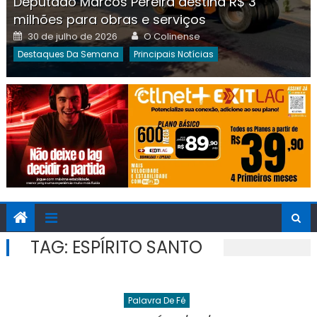
Deputado Marcos Pereira destina R$ 3
milhões para obras e serviços
Posted
Author
30 de julho de 2026
O Colinense
on
Destaques Da Semana
Principais Notícias
TAG:
ESPÍRITO SANTO
Palavra De Fé