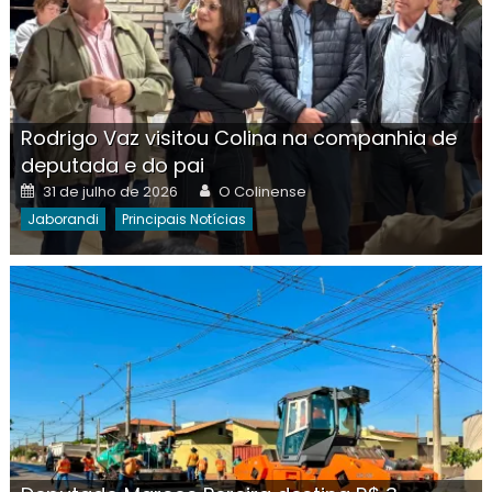
Rodrigo Vaz visitou Colina na companhia de
deputada e do pai
Posted
Author
31 de julho de 2026
O Colinense
on
Jaborandi
Principais Notícias