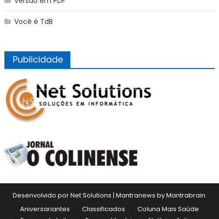
Versão em PDF
Você é TdB
Publicidade
Desenvolvido por Net Solutions
|
Mantranews by
Mantrabrain
.
Aniversariantes
Classificados
Coluna Mais Saúde