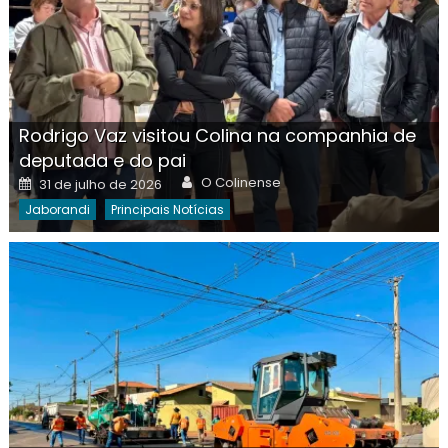
Rodrigo Vaz visitou Colina na companhia de
deputada e do pai
Author
Posted
O Colinense
31 de julho de 2026
on
Jaborandi
Principais Notícias