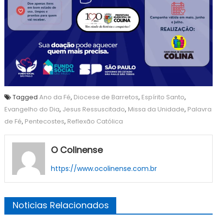
Tagged
Ano da Fé
,
Diocese de Barretos
,
Espírito Santo
,
Evangelho do Dia
,
Jesus Ressuscitado
,
Missa da Unidade
,
Palavra
de Fé
,
Pentecostes
,
Reflexão Católica
O Colinense
https://www.ocolinense.com.br
Noticias Relacionados