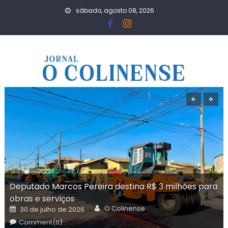
Skip
sábado, agosto 08, 2026
to
content
Deputado Marcos Pereira destina R$ 3 milhões para
obras e serviços
Author
Posted
O Colinense
30 de julho de 2026
on
Comment(0)