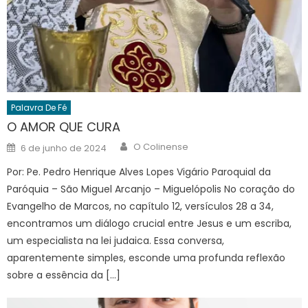
Palavra De Fé
O AMOR QUE CURA
Author
Posted
O Colinense
6 de junho de 2024
on
Por: Pe. Pedro Henrique Alves Lopes Vigário Paroquial da
Paróquia – São Miguel Arcanjo – Miguelópolis No coração do
Evangelho de Marcos, no capítulo 12, versículos 28 a 34,
encontramos um diálogo crucial entre Jesus e um escriba,
um especialista na lei judaica. Essa conversa,
aparentemente simples, esconde uma profunda reflexão
sobre a essência da […]