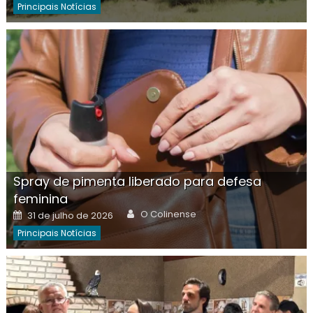
Principais Notícias
Spray de pimenta liberado para defesa
feminina
Author
Posted
O Colinense
31 de julho de 2026
on
Principais Notícias