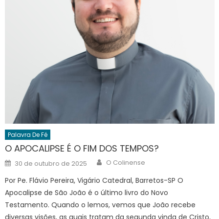
Palavra De Fé
O APOCALIPSE É O FIM DOS TEMPOS?
Author
Posted
O Colinense
30 de outubro de 2025
on
Por Pe. Flávio Pereira, Vigário Catedral, Barretos-SP O
Apocalipse de São João é o último livro do Novo
Testamento. Quando o lemos, vemos que João recebe
diversas visões, as quais tratam da segunda vinda de Cristo,