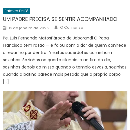
Palavra De Fé
UM PADRE PRECISA SE SENTIR ACOMPANHADO
Author
Posted
O Colinense
15 de janeiro de 2026
on
Pe. Luis Fernando MatosPároco de Jaborandi O Papa
Francisco tem razão — e falou com a dor de quem conhece
o rebanho por dentro: “muitos sacerdotes caminham
sozinhos. Sozinhos no quarto silencioso ao fim do dia,
sozinhos depois da missa quando o templo esvazia, sozinhos
quando a batina parece mais pesada que o próprio corpo.
[…]