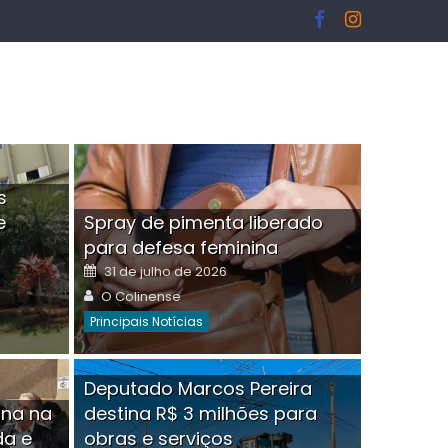
s
e
Spray de pimenta liberado
I
para defesa feminina
Posted
31 de julho de 2026
on
Author
O Colinense
Principais Notícias
ngelo Martins Tristão é
Deputado Marcos Pereira
ina na
destina R$ 3 milhões para
minoso mascarado
Empres
da e
obras e serviços
or
linense
Comment(0)