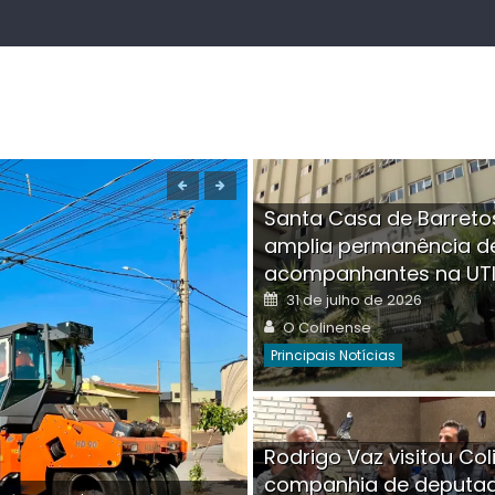
Santa Casa de Barreto
amplia permanência d
acompanhantes na UT
Posted
31 de julho de 2026
on
Author
O Colinense
Principais Notícias
Boutique na Av. Â
Rodrigo Vaz visitou Col
invadida por cri
companhia de deputa
Posted
Auth
30 de julho de 2026
O Co