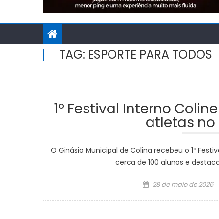
TAG:
ESPORTE PARA TODOS
1º Festival Interno Coli
atletas no
O Ginásio Municipal de Colina recebeu o 1º Festiv
cerca de 100 alunos e destac
Posted
28 de maio de 2026
on