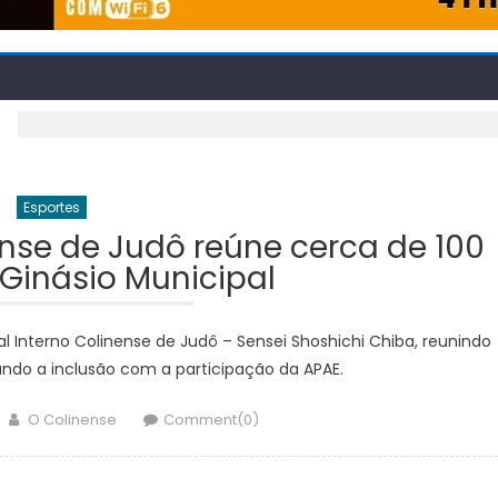
Esportes
nense de Judô reúne cerca de 100
 Ginásio Municipal
al Interno Colinense de Judô – Sensei Shoshichi Chiba, reunindo
ando a inclusão com a participação da APAE.
Author
O Colinense
Comment(0)