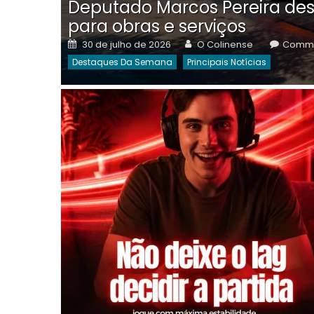
Deputado Marcos Pereira des
para obras e serviços
Posted
Author
30 de julho de 2026
O Colinense
Comme
on
Destaques Da Semana
Principais Notícias