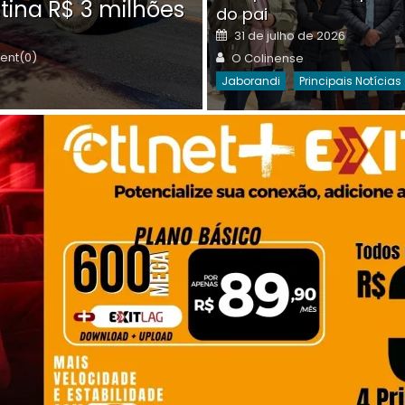
tina R$ 3 milhões
on
do pai
Destaques Da Semana
Princip
Posted
31 de julho de 2026
on
Author
nt(0)
O Colinense
Jaborandi
Principais Notícias