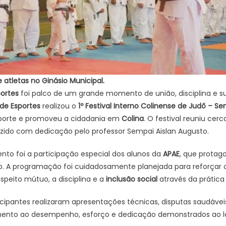
atletas no Ginásio Municipal.
portes
foi palco de um grande momento de união, disciplina e s
 de Esportes
realizou o
1º Festival Interno Colinense de Judô – Se
sporte e promoveu a cidadania em
Colina
. O festival reuniu cer
uzido com dedicação pelo professor Sempai Aislan Augusto.
to foi a participação especial dos alunos da
APAE
, que prota
. A programação foi cuidadosamente planejada para reforçar 
peito mútuo, a disciplina e a
inclusão social
através da prática 
rticipantes realizaram apresentações técnicas, disputas saudáv
nto ao desempenho, esforço e dedicação demonstrados ao lo