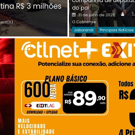
companhia de deputa
Posted
O C
30 de julho de 2026
tina R$ 3 milhões
on
do pai
Destaques Da Semana
Princip
Auth
Posted
31 de julho de 2026
on
O Colinense
nt(0)
Jaborandi
Principais Notícias