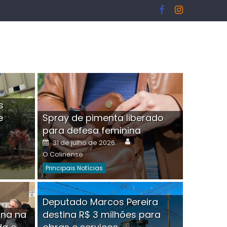
s
e
Spray de pimenta liberado
I
para defesa feminina
or
Author
Posted
31 de julho de 2026
on
O Colinense
Principais Notícias
ngelo Martins Tristão é
Deputado Marcos Pereira
ina na
destina R$ 3 milhões para
minoso mascarado
Empres
hor