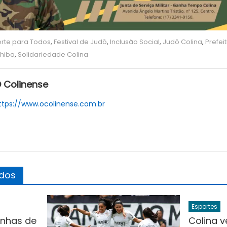
rte para Todos
,
Festival de Judô
,
Inclusão Social
,
Judô Colina
,
Prefei
Chiba
,
Solidariedade Colina
 Colinense
ttps://www.ocolinense.com.br
ados
Esportes
inhas de
Colina 