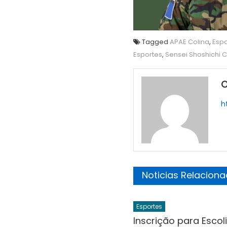
Tagged
APAE Colina
,
Espo
Esportes
,
Sensei Shoshichi 
O
h
Noticias Relacion
Esportes
Inscrição para Escol