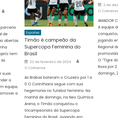
Posted
2 de de
on
Author
O Colinens
AMADOR Co
A equipe d
 parceria
Esportes
conquistou
l de
Timão é campeão da
jogando e
ão abertas
Supercopa Feminina do
Regional d
inha
Brasil
promovida 
rojeto tem
Author
O “Tigre d
 às
Posted
22 de fevereiro de 2024
on
Roxa por 2
O Colinense
domingo, 2
r suas
As Brabas bateram o Cruzeiro por 1 a
nder a
0 O Corinthians segue com sua
em equipe,
hegemonia no futebol feminino. Na
promover a
manhã de domingo, na Neo Química
Arena, o Timão conquistou o
tricampeonato da Supercopa
Feminina do Brasil. Jogando em