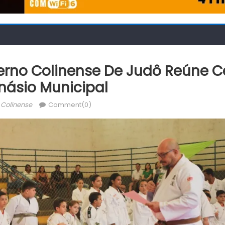
nterno Colinense De Judô Reúne C
inásio Municipal
uthor
 Colinense
Comment(0)