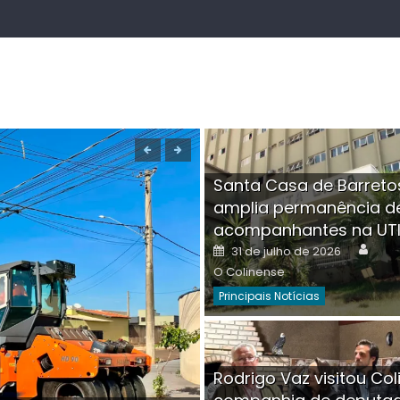
Santa Casa de Barreto
amplia permanência d
acompanhantes na UT
Auth
Posted
31 de julho de 2026
on
O Colinense
Principais Notícias
Boutique na Av. Â
Rodrigo Vaz visitou Col
invadida por cri
Aut