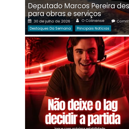
Deputado Marcos Pereira des
para obras e serviços
Author
Posted
O Colinense
30 de julho de 2026
Comme
on
Destaques Da Semana
Principais Notícias