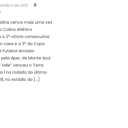
Author
zembro de 2021
e
lina vence mais uma vez
o Colina Atlético
 a 2ª vitória consecutiva
m casa e a 3ª da Copa
e Futebol Amador
pela Aper, de Monte Azul.
o Vale” venceu o Terra
 a 1 na rodada do último
8, no estádio da […]