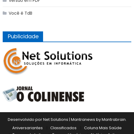
Versão em PDF
Você é TdB
Publicidade
Desenvolvido por Net Solutions
|
Mantranews by
Mantrabrain
.
Aniversariantes
Classificados
Coluna Mais Saúde