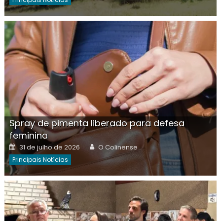
Spray de pimenta liberado para defesa
feminina
Posted
Author
31 de julho de 2026
O Colinense
on
Principais Notícias