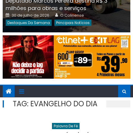
Deputado Marcos Pereira destina R$ 3
milhões para obras e serviços
Posted
Author
30 de julho de 2026
O Colinense
on
Destaques Da Semana
Principais Notícias
TAG:
EVANGELHO DO DIA
Palavra De Fé