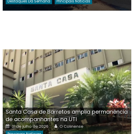
Destaques Da Semana
Principais Notícias
Santa Casa de Barretos amplia permanência
de acompanhantes na UTI
Posted
Author
31 de julho de 2026
O Colinense
on
Principais Notícias