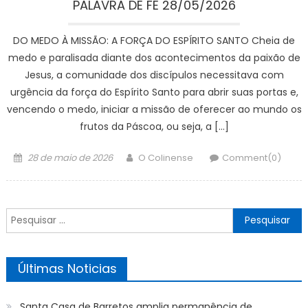
PALAVRA DE FÉ 28/05/2026
DO MEDO À MISSÃO: A FORÇA DO ESPÍRITO SANTO Cheia de
medo e paralisada diante dos acontecimentos da paixão de
Jesus, a comunidade dos discípulos necessitava com
urgência da força do Espírito Santo para abrir suas portas e,
vencendo o medo, iniciar a missão de oferecer ao mundo os
frutos da Páscoa, ou seja, a […]
Posted
Author
28 de maio de 2026
O Colinense
Comment(0)
on
Pesquisar
por:
Últimas Noticias
Santa Casa de Barretos amplia permanência de