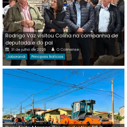
Rodrigo Vaz visitou Colina na companhia de
deputada e do pai
Posted
Author
31 de julho de 2026
O Colinense
on
Jaborandi
Principais Notícias