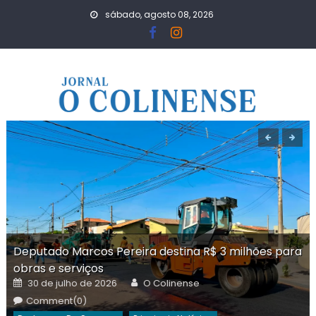
Skip
sábado, agosto 08, 2026
to
content
Deputado Marcos Pereira destina R$ 3 milhões para
obras e serviços
Posted
Author
30 de julho de 2026
O Colinense
on
Comment(0)