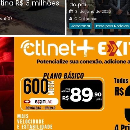
tina R$ 3 milhões
on
do pai
Destaques Da Semana
Princip
Posted
31 de julho de 2026
on
Author
nt(0)
O Colinense
Jaborandi
Principais Notícias