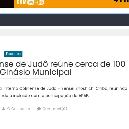
Esportes
nense de Judô reúne cerca de 100
 Ginásio Municipal
al Interno Colinense de Judô – Sensei Shoshichi Chiba, reunindo
ando a inclusão com a participação da APAE.
Author
O Colinense
Comment(0)