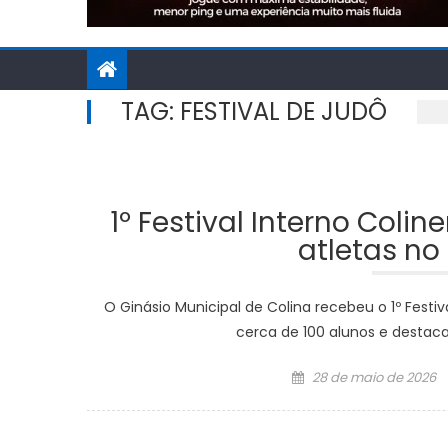
TAG:
FESTIVAL DE JUDÔ
1º Festival Interno Coli
atletas no
O Ginásio Municipal de Colina recebeu o 1º Festiv
cerca de 100 alunos e destac
Posted
28 de maio de 2026
on