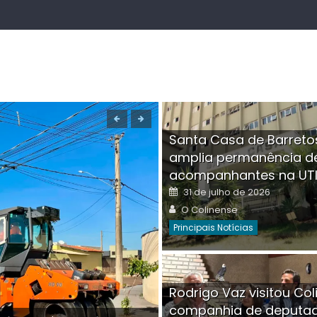
Santa Casa de Barreto
amplia permanência d
acompanhantes na UT
Posted
31 de julho de 2026
on
Author
O Colinense
Principais Notícias
Boutique na Av. Â
Rodrigo Vaz visitou Col
invadida por cri
companhia de deputa
Posted
Auth
30 de julho de 2026
O Co