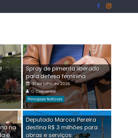
s
e
Spray de pimenta liberado
I
para defesa feminina
Posted
31 de julho de 2026
on
Author
O Colinense
Principais Notícias
ngelo Martins Tristão é
Deputado Marcos Pereira
ina na
destina R$ 3 milhões para
minoso mascarado
Empres
da e
obras e serviços
or
linense
Comment(0)