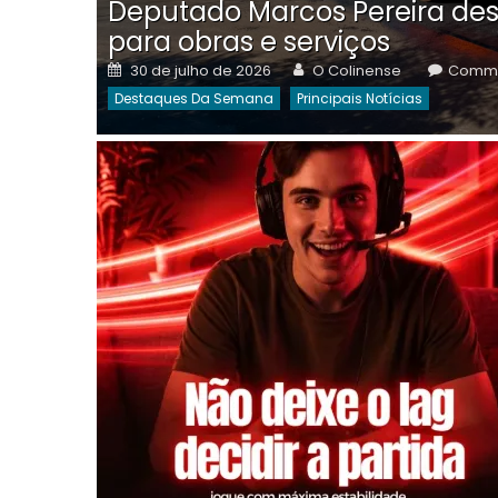
Deputado Marcos Pereira des
para obras e serviços
Posted
Author
30 de julho de 2026
O Colinense
Comme
on
Destaques Da Semana
Principais Notícias