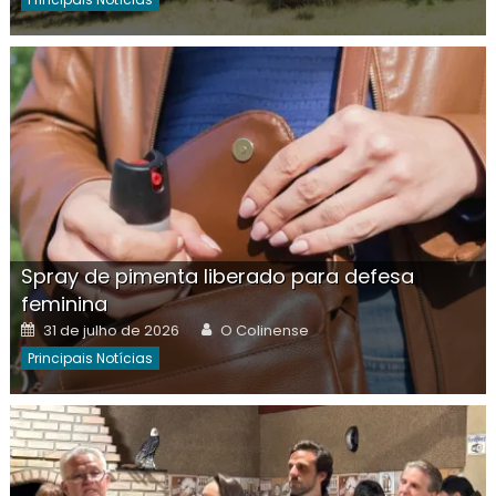
Spray de pimenta liberado para defesa
feminina
Posted
Author
31 de julho de 2026
O Colinense
on
Principais Notícias