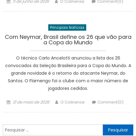
Posted
Author
11 de junho de 2026
O Colinense
Comment(0)
on
Principais Notícias
Com Neymar, Brasil define os 26 que vão para
a Copa do Mundo
O técnico Carlo Ancelotti anunciou a lista dos 26
convocados da Seleção Brasileira para a Copa do Mundo. A
grande novidade é o retorno do atacante Neymar, do
Santos. O Flamengo foi o clube com o maior número de
jogadores cedidos.
Posted
Author
21 de maio de 2026
O Colinense
Comment(0)
on
Pesquisar
por: