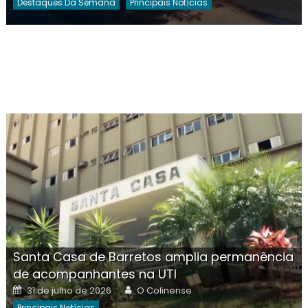
Destaques Da Semana
Principais Notícias
Santa Casa de Barretos amplia permanência
de acompanhantes na UTI
Posted
Author
31 de julho de 2026
O Colinense
on
Principais Notícias