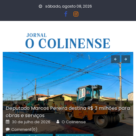
Skip
sábado, agosto 08, 2026
to
content
Deputado Marcos Pereira destina R$ 3 milhões para
obras e serviços
Posted
Author
30 de julho de 2026
O Colinense
on
Comment(0)