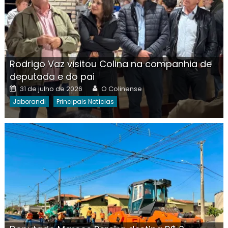
Rodrigo Vaz visitou Colina na companhia de
deputada e do pai
Posted
Author
31 de julho de 2026
O Colinense
on
Jaborandi
Principais Notícias