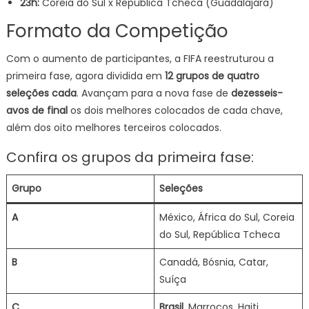
23h:
Coreia do Sul x República Tcheca (Guadalajara)
Formato da Competição
Com o aumento de participantes, a FIFA reestruturou a
primeira fase, agora dividida em
12 grupos de quatro
seleções cada
. Avançam para a nova fase de
dezesseis-
avos de final
os dois melhores colocados de cada chave,
além dos oito melhores terceiros colocados.
Confira os grupos da primeira fase:
Grupo
Seleções
A
México, África do Sul, Coreia
do Sul, República Tcheca
B
Canadá, Bósnia, Catar,
Suíça
C
Brasil
, Marrocos, Haiti,