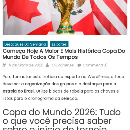
Destaques Da Semana
Esportes
Começa Hoje A Maior E Mais Histórica Copa Do
Mundo De Todos Os Tempos
Posted
Author
11 de junho de 2026
O Colinense
Comment(0)
on
Para formatar esta notícia de esporte no WordPress, o foco
deve ser a
organização dos grupos
e o
destaque para a
estreia do Brasil
. Utilize blocos de tabela para as chaves e
listas para o cronograma da seleção.
Copa do Mundo 2026: Tudo
o que você precisa saber
sobre o início do torneio