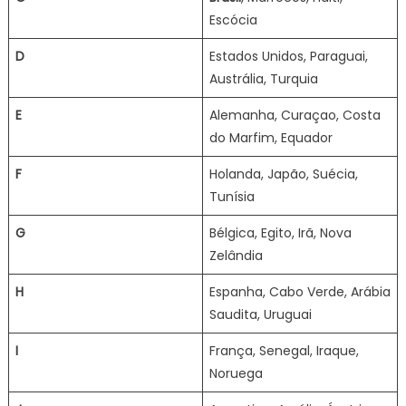
Escócia
D
Estados Unidos, Paraguai,
Austrália, Turquia
E
Alemanha, Curaçao, Costa
do Marfim, Equador
F
Holanda, Japão, Suécia,
Tunísia
G
Bélgica, Egito, Irã, Nova
Zelândia
H
Espanha, Cabo Verde, Arábia
Saudita, Uruguai
I
França, Senegal, Iraque,
Noruega