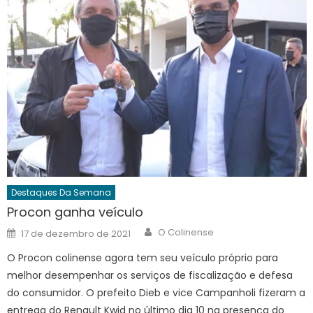
Destaques Da Semana
Procon ganha veículo
Author
Posted
O Colinense
17 de dezembro de 2021
on
O Procon colinense agora tem seu veículo próprio para
melhor desempenhar os serviços de fiscalização e defesa
do consumidor. O prefeito Dieb e vice Campanholi fizeram a
entrega do Renault Kwid no último dia 10 na presença do