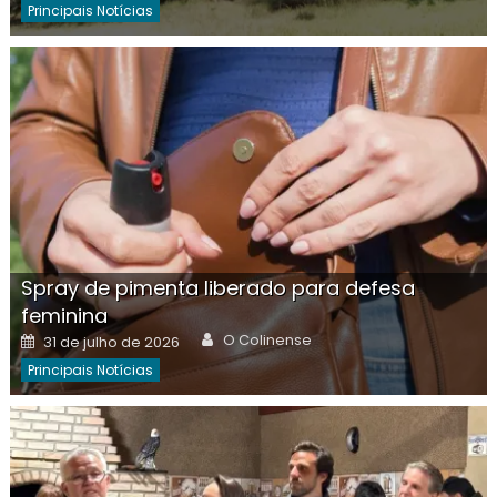
Principais Notícias
Spray de pimenta liberado para defesa
feminina
Author
Posted
O Colinense
31 de julho de 2026
on
Principais Notícias