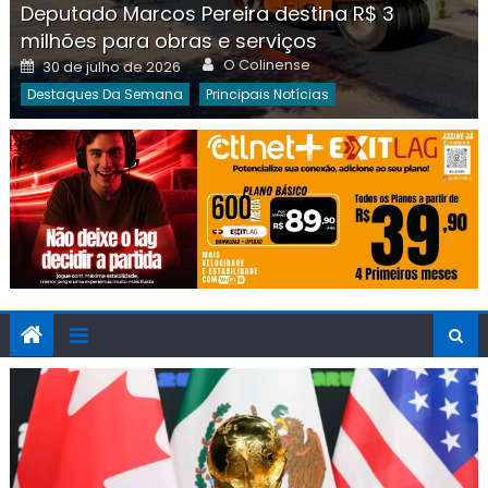
Deputado Marcos Pereira destina R$ 3
milhões para obras e serviços
Author
Posted
O Colinense
30 de julho de 2026
on
Destaques Da Semana
Principais Notícias