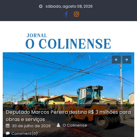
Skip
sábado, agosto 08, 2026
to
content
Deputado Marcos Pereira destina R$ 3 milhões para
obras e serviços
Author
Posted
O Colinense
30 de julho de 2026
on
Comment(0)