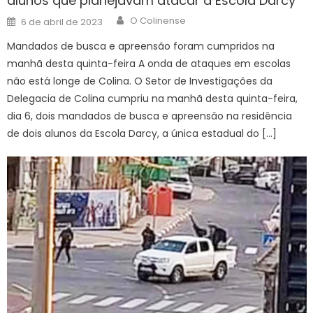
alunos que planejavam atacar a Escola Darcy
Author
Posted
O Colinense
6 de abril de 2023
on
Mandados de busca e apreensão foram cumpridos na
manhã desta quinta-feira A onda de ataques em escolas
não está longe de Colina. O Setor de Investigações da
Delegacia de Colina cumpriu na manhã desta quinta-feira,
dia 6, dois mandados de busca e apreensão na residência
de dois alunos da Escola Darcy, a única estadual do […]