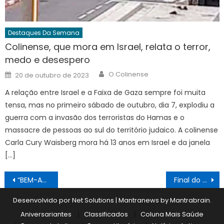
Destaques Da Semana
Colinense, que mora em Israel, relata o terror,
medo e desespero
Author
Posted
O Colinense
20 de outubro de 2023
on
A relação entre Israel e a Faixa de Gaza sempre foi muita
tensa, mas no primeiro sábado de outubro, dia 7, explodiu a
guerra com a invasão dos terroristas do Hamas e o
massacre de pessoas ao sul do território judaico. A colinense
Carla Cury Waisberg mora há 13 anos em Israel e da janela
[…]
Navegação
“BEM-AVENTURADOS OS MANSOS”
Final do segundo turno pode definir o campeão Veterano 2026 neste domingo
de
Desenvolvido por Net Solutions
|
Mantranews by
Mantrabrain
.
Post
Aniversariantes
Classificados
Coluna Mais Saúde