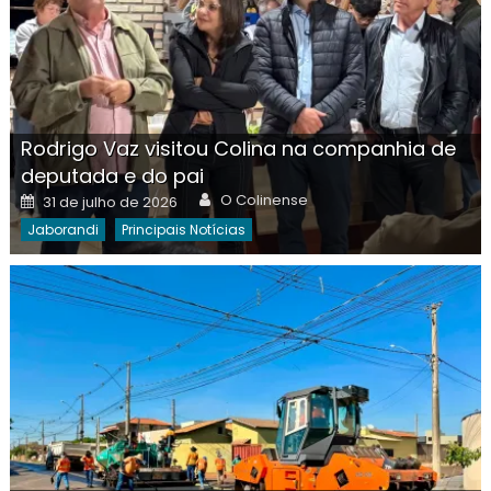
Rodrigo Vaz visitou Colina na companhia de
deputada e do pai
Author
Posted
O Colinense
31 de julho de 2026
on
Jaborandi
Principais Notícias