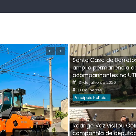
Santa Casa de Barreto
amplia permanência d
acompanhantes na UT
Posted
31 de julho de 2026
on
Author
O Colinense
Principais Notícias
Boutique na Av. Â
Rodrigo Vaz visitou Col
invadida por cri
companhia de deputa
Posted
Auth
30 de julho de 2026
O Co