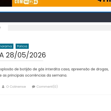
O
norama
Polícia
IA 28/05/2026
explosão de botijão de gás interdita casa, apreensão de drogas,
 e as principais ocorrências da semana.
Author
O Colinense
Comment(0)