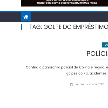
TAG:
GOLPE DO EMPRÉSTIM
Pa
POLÍC
Confira o panorama policial de Colina e região: 
golpes do Pix, acidentes
Posted
28 de maio de 2026
on