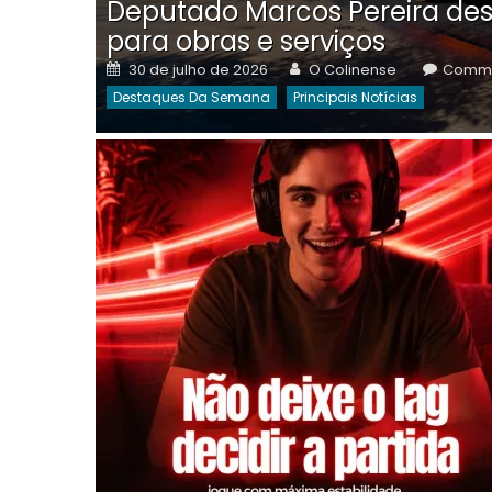
Deputado Marcos Pereira des
para obras e serviços
Posted
Author
30 de julho de 2026
O Colinense
Comme
on
Destaques Da Semana
Principais Notícias