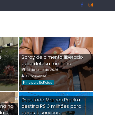
s
e
Spray de pimenta liberado
I
para defesa feminina
Posted
31 de julho de 2026
on
Author
O Colinense
Principais Notícias
ngelo Martins Tristão é
Deputado Marcos Pereira
ina na
destina R$ 3 milhões para
minoso mascarado
Empres
da e
obras e serviços
or
linense
Comment(0)