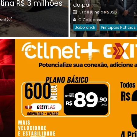
tina R$ 3 milhões
on
do pai
Destaques Da Semana
Princip
Posted
31 de julho de 2026
on
Author
nt(0)
O Colinense
Jaborandi
Principais Notícias