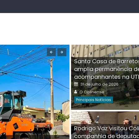
Santa Casa de Barreto
amplia permanência d
acompanhantes na UT
Posted
31 de julho de 2026
on
Author
O Colinense
Principais Notícias
Boutique na Av. Â
Rodrigo Vaz visitou Col
invadida por cri
companhia de deputa
Posted
Auth
30 de julho de 2026
O Co