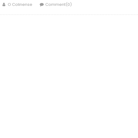
Author
O Colinense
Comment(0)