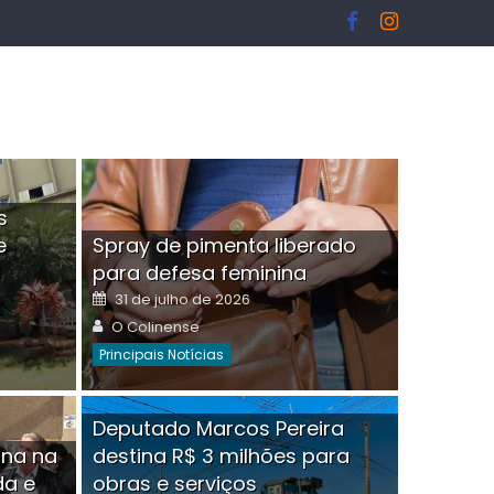
s
e
Spray de pimenta liberado
I
para defesa feminina
Posted
31 de julho de 2026
on
Author
O Colinense
Principais Notícias
ngelo Martins Tristão é
Deputado Marcos Pereira
ina na
destina R$ 3 milhões para
minoso mascarado
Empres
da e
obras e serviços
or
linense
Comment(0)