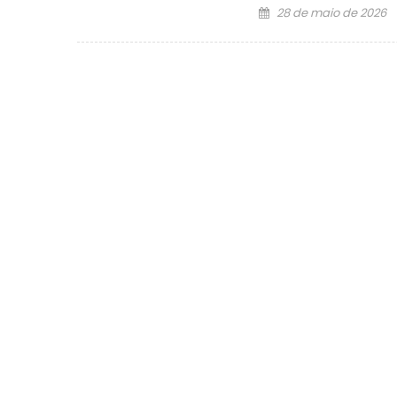
Posted
28 de maio de 2026
on