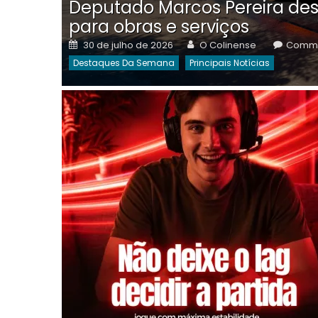
Deputado Marcos Pereira des
para obras e serviços
Posted
Author
30 de julho de 2026
O Colinense
Comme
on
Destaques Da Semana
Principais Notícias