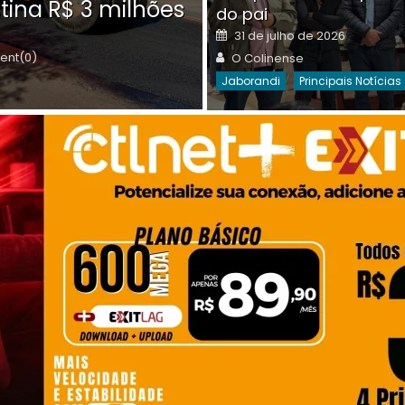
tina R$ 3 milhões
on
do pai
Destaques Da Semana
Princip
Posted
31 de julho de 2026
on
Author
nt(0)
O Colinense
Jaborandi
Principais Notícias