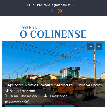
Skip
quinta-feira, agosto 06, 2026
to
content
Deputado Marcos Pereira destina R$ 3 milhões para
obras e serviços
Posted
Author
30 de julho de 2026
O Colinense
on
Comment(0)