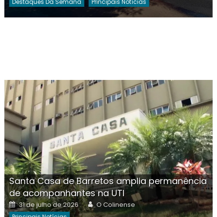
Destaques Da Semana
Principais Notícias
Santa Casa de Barretos amplia permanência
de acompanhantes na UTI
Posted
Author
31 de julho de 2026
O Colinense
on
Principais Notícias