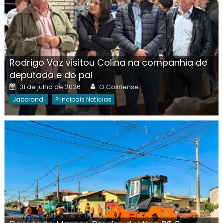
Rodrigo Vaz visitou Colina na companhia de
deputada e do pai
Posted
Author
31 de julho de 2026
O Colinense
on
Jaborandi
Principais Notícias