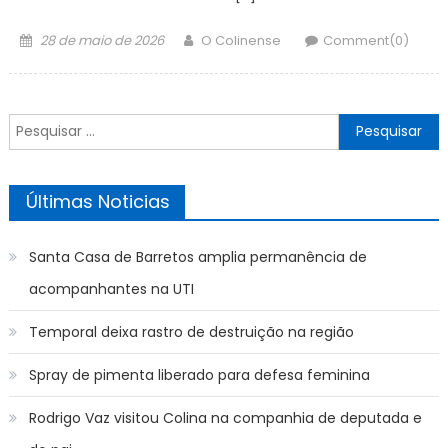
Posted
Author
28 de maio de 2026
O Colinense
Comment(0)
on
Pesquisar
por:
Últimas Noticias
Santa Casa de Barretos amplia permanência de
acompanhantes na UTI
Temporal deixa rastro de destruição na região
Spray de pimenta liberado para defesa feminina
Rodrigo Vaz visitou Colina na companhia de deputada e