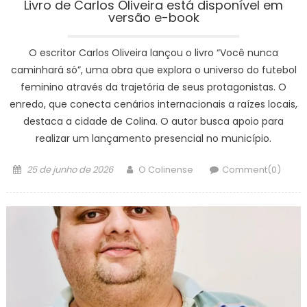
Livro de Carlos Oliveira está disponível em
versão e-book
O escritor Carlos Oliveira lançou o livro “Você nunca
caminhará só”, uma obra que explora o universo do futebol
feminino através da trajetória de seus protagonistas. O
enredo, que conecta cenários internacionais a raízes locais,
destaca a cidade de Colina. O autor busca apoio para
realizar um lançamento presencial no município.
Posted
Author
25 de junho de 2026
O Colinense
Comment(0)
on