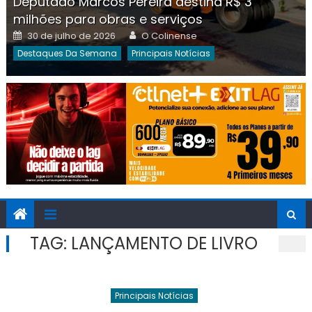
Deputado Marcos Pereira destina R$ 3
milhões para obras e serviços
Posted
Author
30 de julho de 2026
O Colinense
on
Destaques Da Semana
Principais Notícias
TAG:
LANÇAMENTO DE LIVRO
Principais Notícias