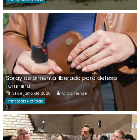
Spray de pimenta liberado para defesa
feminina
Posted
Author
31 de julho de 2026
O Colinense
on
Principais Notícias