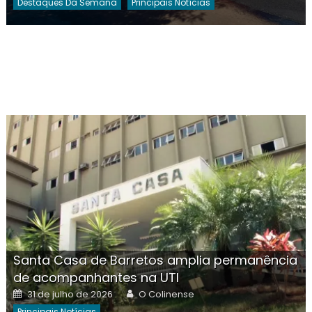
Destaques Da Semana
Principais Notícias
Santa Casa de Barretos amplia permanência
de acompanhantes na UTI
Posted
Author
31 de julho de 2026
O Colinense
on
Principais Notícias