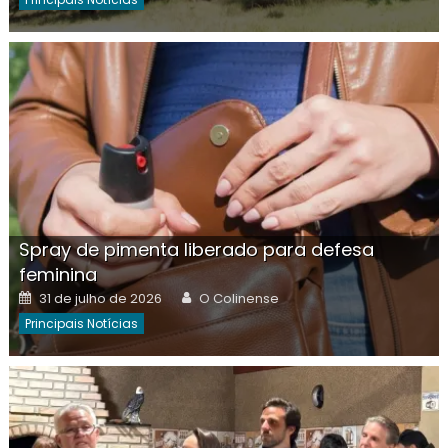
Spray de pimenta liberado para defesa
feminina
Posted
Author
31 de julho de 2026
O Colinense
on
Principais Notícias