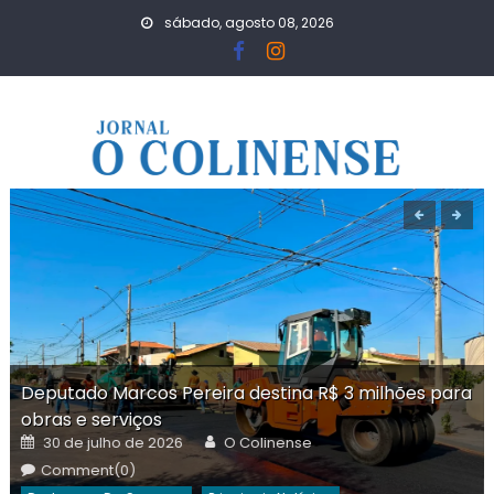
Skip
sábado, agosto 08, 2026
to
content
Deputado Marcos Pereira destina R$ 3 milhões para
obras e serviços
Posted
Author
30 de julho de 2026
O Colinense
on
Comment(0)