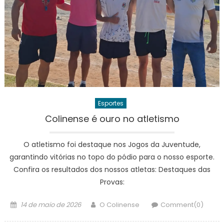
Esportes
Colinense é ouro no atletismo
O atletismo foi destaque nos Jogos da Juventude,
garantindo vitórias no topo do pódio para o nosso esporte.
Confira os resultados dos nossos atletas: Destaques das
Provas:
Posted
Author
14 de maio de 2026
O Colinense
Comment(0)
on