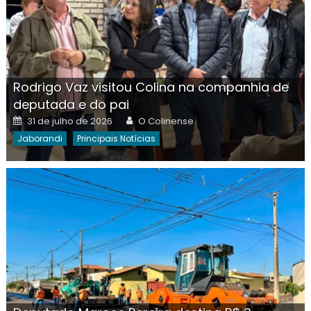
Rodrigo Vaz visitou Colina na companhia de
deputada e do pai
Posted
Author
31 de julho de 2026
O Colinense
on
Jaborandi
Principais Notícias