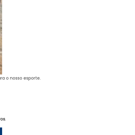
ara o nosso esporte.
os
.