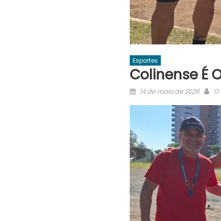
Esportes
Colinense É 
Posted
Au
14 de maio de 2026
O 
on