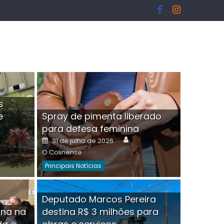
s
e
Spray de pimenta liberado
I
para defesa feminina
or
Author
Posted
31 de julho de 2026
on
O Colinense
Principais Notícias
ngelo Martins Tristão é
Deputado Marcos Pereira
ina na
destina R$ 3 milhões para
minoso mascarado
Empres
hor