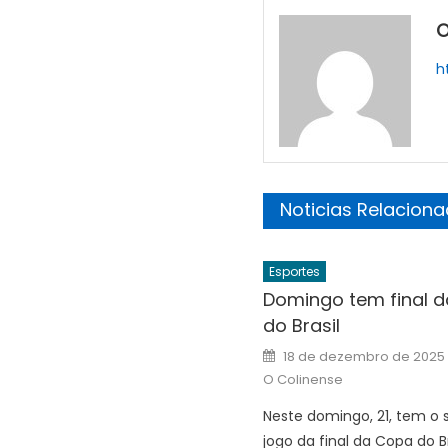
O
h
Noticias Relacion
Esportes
Domingo tem final 
do Brasil
Posted
18 de dezembro de 2025
on
O Colinense
Neste domingo, 21, tem o
jogo da final da Copa do Br