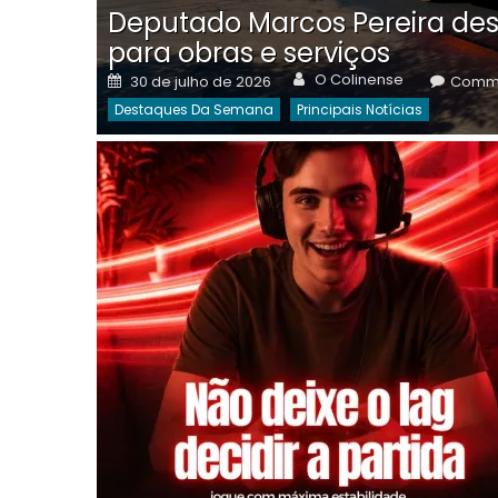
Deputado Marcos Pereira des
para obras e serviços
Author
Posted
O Colinense
30 de julho de 2026
Comme
on
Destaques Da Semana
Principais Notícias