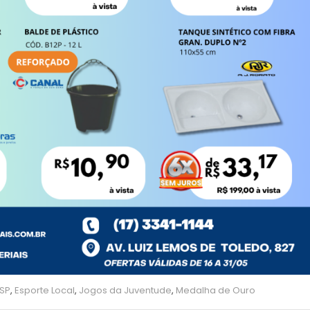
 SP
,
Esporte Local
,
Jogos da Juventude
,
Medalha de Ouro