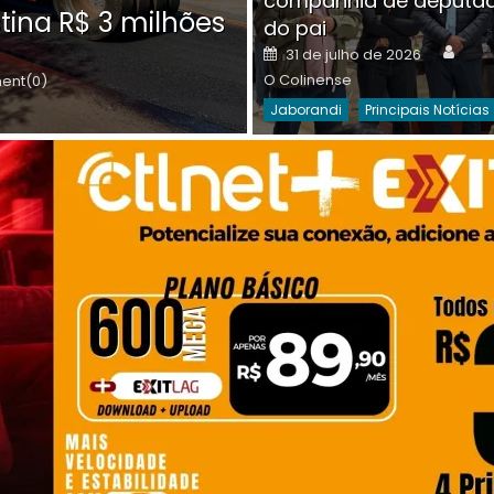
companhia de deputa
Posted
O C
30 de julho de 2026
tina R$ 3 milhões
on
do pai
Destaques Da Semana
Princip
Auth
Posted
31 de julho de 2026
on
O Colinense
nt(0)
Jaborandi
Principais Notícias