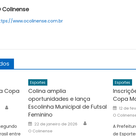
 Colinense
ttps://www.ocolinense.com.br
ados
Esportes
Esportes
da Copa
Colina amplia
Inscriçõ
oportunidades e lança
Copa Ma
Escolinha Municipal de Futsal
Author
Posted
12 de fe
on
Feminino
O Colinens
Author
Posted
22 de janeiro de 2026
 segundo
A Prefeitu
on
O Colinense
asil entre
de Esporte