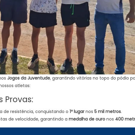
 nos
Jogos da Juventude
, garantindo vitórias no topo do pódio p
nossos atletas:
 Provas:
 de resistência, conquistando o
1º lugar
nos
5 mil metros
.
stas de velocidade, garantindo a
medalha de ouro
nos
400 metr