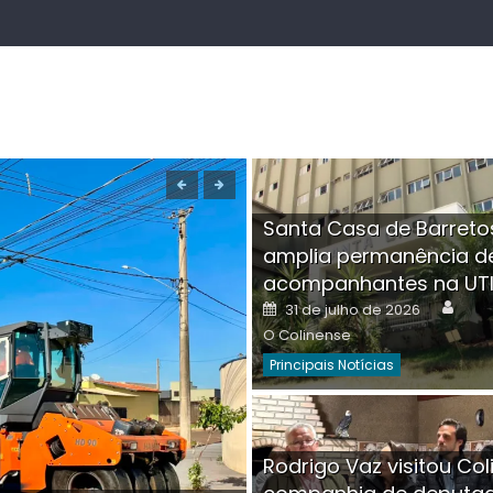
Santa Casa de Barreto
amplia permanência d
acompanhantes na UT
Auth
Posted
31 de julho de 2026
on
O Colinense
Principais Notícias
Boutique na Av. Â
Rodrigo Vaz visitou Col
invadida por cri
Aut