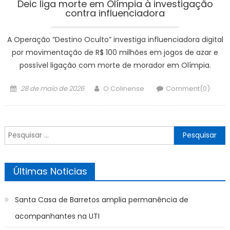
Deic liga morte em Olímpia à investigação
contra influenciadora
A Operação “Destino Oculto” investiga influenciadora digital
por movimentação de R$ 100 milhões em jogos de azar e
possível ligação com morte de morador em Olímpia.
Posted
Author
28 de maio de 2026
O Colinense
Comment(0)
on
Pesquisar
por:
Últimas Noticias
Santa Casa de Barretos amplia permanência de
acompanhantes na UTI