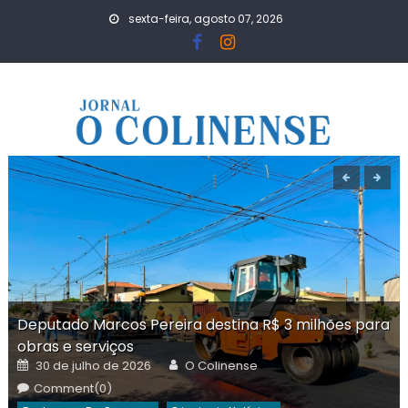
Skip
sexta-feira, agosto 07, 2026
to
content
Deputado Marcos Pereira destina R$ 3 milhões para
obras e serviços
Posted
Author
30 de julho de 2026
O Colinense
on
Comment(0)