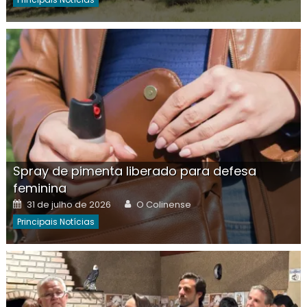
Spray de pimenta liberado para defesa
feminina
Posted
Author
31 de julho de 2026
O Colinense
on
Principais Notícias