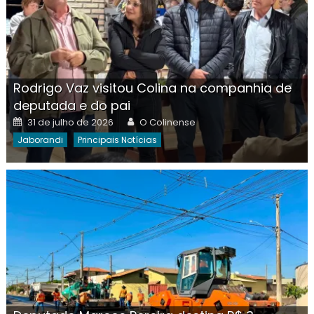
Rodrigo Vaz visitou Colina na companhia de
deputada e do pai
Posted
Author
31 de julho de 2026
O Colinense
on
Jaborandi
Principais Notícias