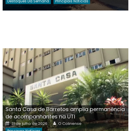
Destaques Da Semana
Principais Notícias
Santa Casa de Barretos amplia permanência
de acompanhantes na UTI
Posted
Author
31 de julho de 2026
O Colinense
on
Principais Notícias