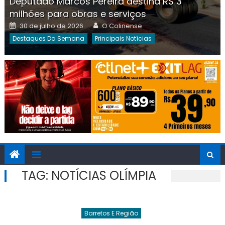
Deputado Marcos Pereira destina R$ 3
milhões para obras e serviços
Posted
Author
30 de julho de 2026
O Colinense
on
Destaques Da Semana
Principais Notícias
TAG:
NOTÍCIAS OLÍMPIA
Barretos E Região