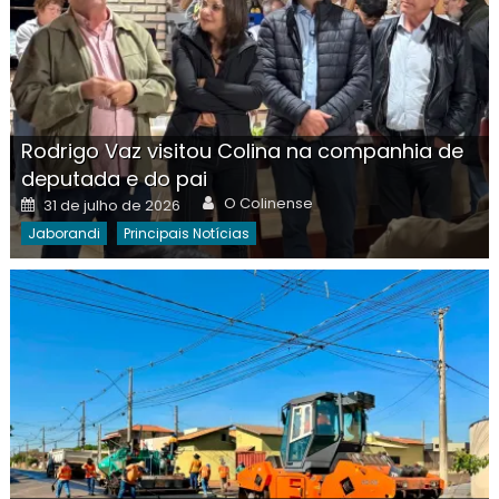
Rodrigo Vaz visitou Colina na companhia de
deputada e do pai
Author
Posted
O Colinense
31 de julho de 2026
on
Jaborandi
Principais Notícias