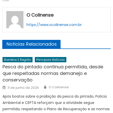
Civil
O Colinense
https://www.ocolinense.com.br
Noticias Relacionados
Barretos E Região
Principais Notícias
Pesca do pintado continua permitida, desde
que respeitadas normas demanejo e
conservação
Author
Posted
O Colinense
11 de junho de 2026
on
Após boatos sobre a proibição da pesca do pintado, Polícia
Ambiental e CEPTA reforçam que a atividade segue
permitida, respeitando o Plano de Recuperação e as normas