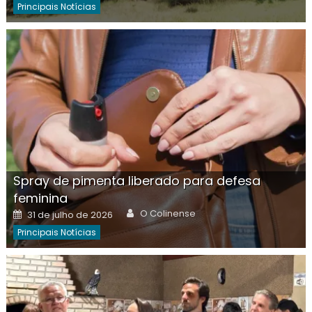
Principais Notícias
Spray de pimenta liberado para defesa
feminina
Author
Posted
O Colinense
31 de julho de 2026
on
Principais Notícias