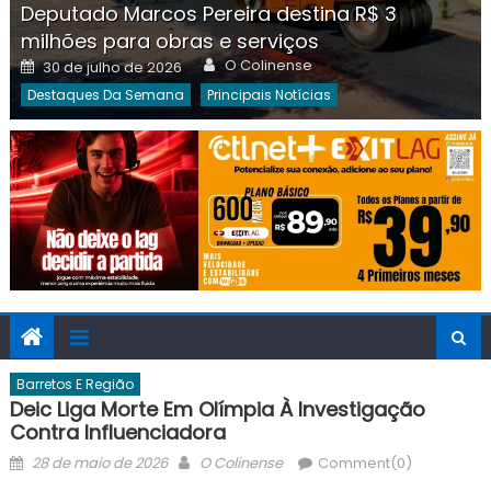
Deputado Marcos Pereira destina R$ 3
milhões para obras e serviços
Author
Posted
O Colinense
30 de julho de 2026
on
Destaques Da Semana
Principais Notícias
Barretos E Região
Deic Liga Morte Em Olímpia À Investigação
Contra Influenciadora
Posted
Author
28 de maio de 2026
O Colinense
Comment(0)
on