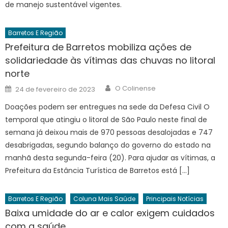
de manejo sustentável vigentes.
Barretos E Região
Prefeitura de Barretos mobiliza ações de
solidariedade às vítimas das chuvas no litoral
norte
Author
Posted
O Colinense
24 de fevereiro de 2023
on
Doações podem ser entregues na sede da Defesa Civil O
temporal que atingiu o litoral de São Paulo neste final de
semana já deixou mais de 970 pessoas desalojadas e 747
desabrigadas, segundo balanço do governo do estado na
manhã desta segunda-feira (20). Para ajudar as vítimas, a
Prefeitura da Estância Turística de Barretos está […]
Barretos E Região
Coluna Mais Saúde
Principais Notícias
Baixa umidade do ar e calor exigem cuidados
com a saúde