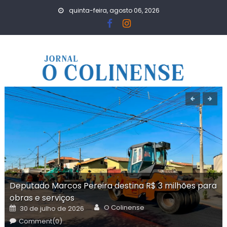
Skip
quinta-feira, agosto 06, 2026
to
content
Deputado Marcos Pereira destina R$ 3 milhões para
obras e serviços
Author
Posted
O Colinense
30 de julho de 2026
on
Comment(0)