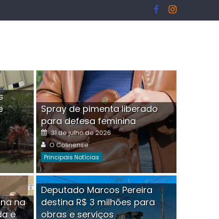
s
e
Spray de pimenta liberado
I
para defesa feminina
Posted
31 de julho de 2026
on
Author
O Colinense
Principais Notícias
ngelo Martins Tristão é
Deputado Marcos Pereira
ina na
destina R$ 3 milhões para
minoso mascarado
Empres
da e
obras e serviços
or
linense
Comment(0)