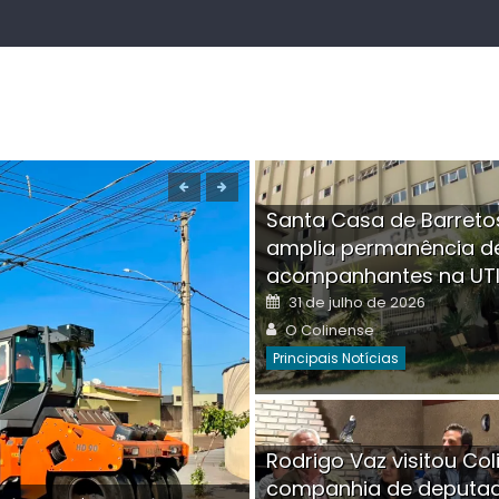
Santa Casa de Barreto
amplia permanência d
acompanhantes na UT
Posted
31 de julho de 2026
on
Author
O Colinense
Principais Notícias
Boutique na Av. Â
Rodrigo Vaz visitou Col
invadida por cri
companhia de deputa
Posted
Auth
30 de julho de 2026
O Co