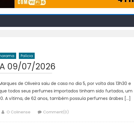
norama
Polícia
IA 09/07/2026
ques de Oliveira saiu de casa no dia 5, por volta das 13h30 e
 que todos seus perfumes importados tinham sido furtados, um
,00. A vítima, de 62 anos, também possuía perfumes árabes […]
Author
O Colinense
Comment(0)