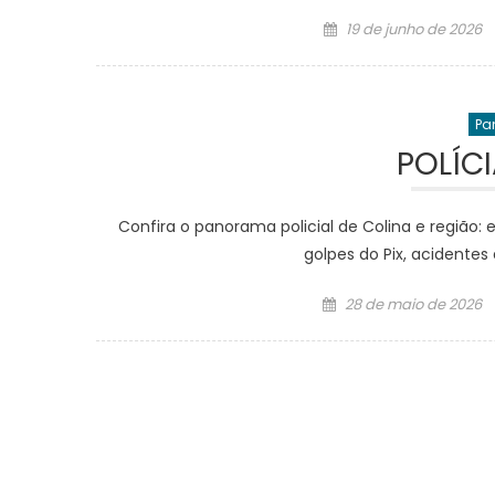
Posted
19 de junho de 2026
on
Pa
POLÍC
Confira o panorama policial de Colina e região: 
golpes do Pix, acidentes
Posted
28 de maio de 2026
on