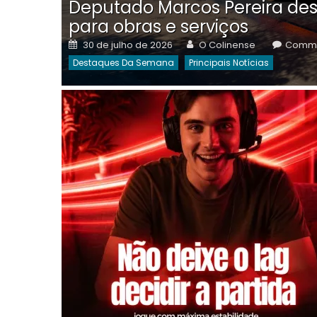
Deputado Marcos Pereira des
para obras e serviços
Posted
Author
30 de julho de 2026
O Colinense
Comme
on
Destaques Da Semana
Principais Notícias