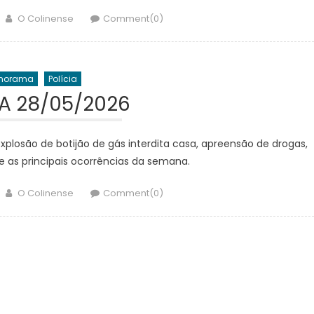
Author
O Colinense
Comment(0)
norama
Polícia
IA 28/05/2026
explosão de botijão de gás interdita casa, apreensão de drogas,
 e as principais ocorrências da semana.
Author
O Colinense
Comment(0)