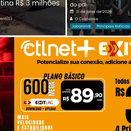
tina R$ 3 milhões
on
do pai
Destaques Da Semana
Princip
Posted
31 de julho de 2026
on
Author
nt(0)
O Colinense
Jaborandi
Principais Notícias