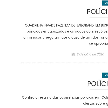
Pa
POLÍC
QUADRILHA INVADE FAZENDA DE JABORANDI EM B
bandidos encapuzados e armados com revólveres
criminosos chegaram até a casa de um dos funcio
se apropri
Posted
3 de julho de 2026
on
Pa
POLÍC
Confira o resumo das ocorrências policiais em Colin
alertas sobre 