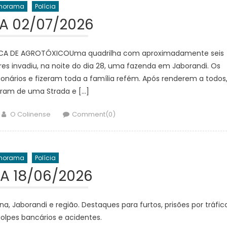
norama
Polícia
IA 02/07/2026
USCA DE AGROTÓXICOUma quadrilha com aproximadamente seis
 invadiu, na noite do dia 28, uma fazenda em Jaborandi. Os
nários e fizeram toda a família refém. Após renderem a todos
aram de uma Strada e […]
Author
O Colinense
Comment(0)
norama
Polícia
IA 18/06/2026
a, Jaborandi e região. Destaques para furtos, prisões por tráfico
golpes bancários e acidentes.