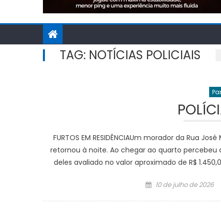
TAG:
NOTÍCIAS POLICIAIS
Pa
POLÍC
FURTOS EM RESIDÊNCIAUm morador da Rua José Mar
retornou à noite. Ao chegar ao quarto percebeu
deles avaliado no valor aproximado de R$ 1.450
Posted
10 de julho de 2026
on