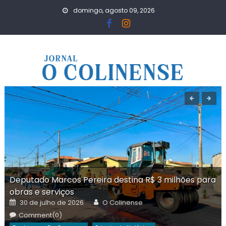
Skip
domingo, agosto 09, 2026
to
content
Deputado Marcos Pereira destina R$ 3 milhões para
obras e serviços
Posted
Author
30 de julho de 2026
O Colinense
on
Comment(0)