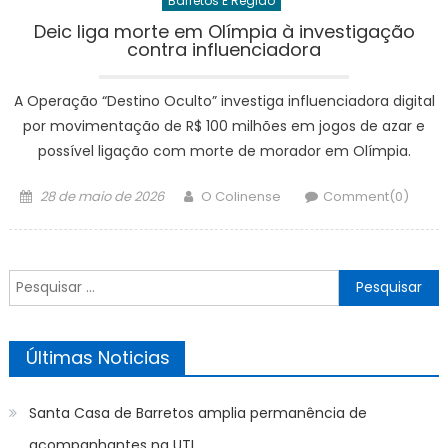
Barretos E Região
Deic liga morte em Olímpia à investigação
contra influenciadora
A Operação “Destino Oculto” investiga influenciadora digital
por movimentação de R$ 100 milhões em jogos de azar e
possível ligação com morte de morador em Olímpia.
Posted
Author
28 de maio de 2026
O Colinense
Comment(0)
on
Pesquisar
por:
Últimas Noticias
Santa Casa de Barretos amplia permanência de
acompanhantes na UTI