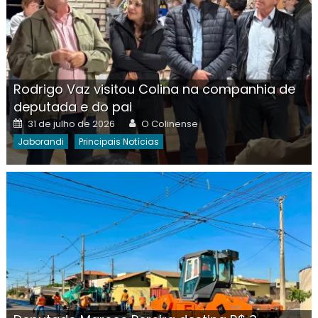
Rodrigo Vaz visitou Colina na companhia de
deputada e do pai
Posted
Author
31 de julho de 2026
O Colinense
on
Jaborandi
Principais Notícias