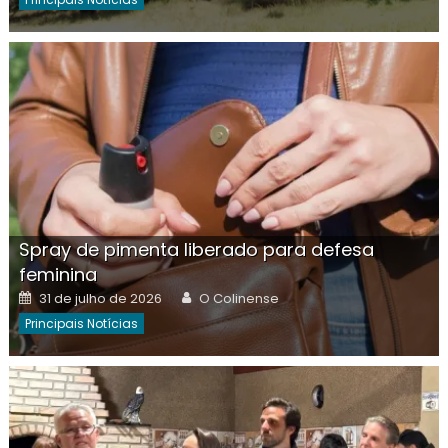
Spray de pimenta liberado para defesa
feminina
Posted
Author
31 de julho de 2026
O Colinense
on
Principais Notícias