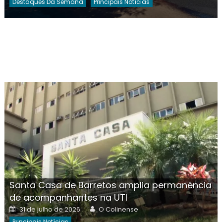
Destaques Da Semana
Principais Notícias
Santa Casa de Barretos amplia permanência
de acompanhantes na UTI
Posted
Author
31 de julho de 2026
O Colinense
on
Principais Notícias