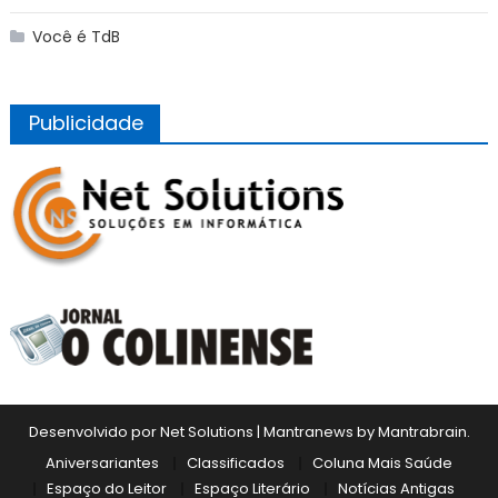
Você é TdB
Publicidade
Desenvolvido por Net Solutions
|
Mantranews by
Mantrabrain
.
Aniversariantes
Classificados
Coluna Mais Saúde
Espaço do Leitor
Espaço Literário
Notícias Antigas