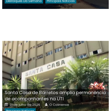
Destaques Da Semana
Principais Notícias
Santa Casa de Barretos amplia permanência
de acompanhantes na UTI
Posted
Author
31 de julho de 2026
O Colinense
on
Principais Notícias