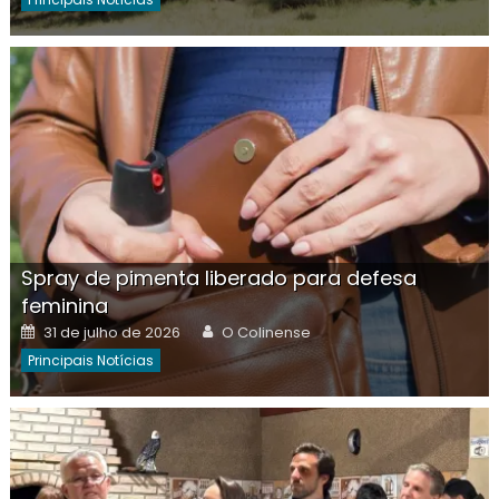
Spray de pimenta liberado para defesa
feminina
Posted
Author
31 de julho de 2026
O Colinense
on
Principais Notícias