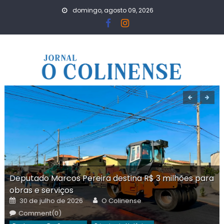
Skip
domingo, agosto 09, 2026
to
content
Deputado Marcos Pereira destina R$ 3 milhões para
obras e serviços
Posted
Author
30 de julho de 2026
O Colinense
on
Comment(0)