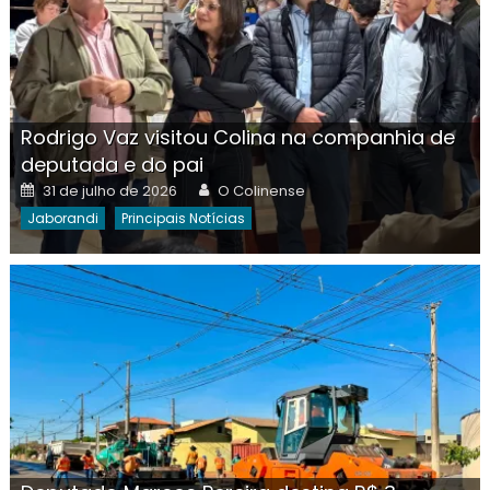
Rodrigo Vaz visitou Colina na companhia de
deputada e do pai
Posted
Author
31 de julho de 2026
O Colinense
on
Jaborandi
Principais Notícias