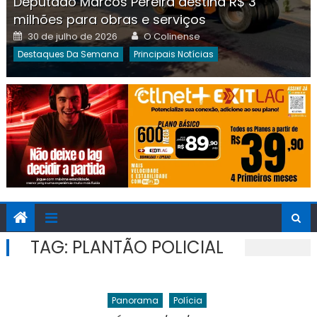
Deputado Marcos Pereira destina R$ 3
milhões para obras e serviços
Posted
Author
30 de julho de 2026
O Colinense
on
Destaques Da Semana
Principais Notícias
TAG:
PLANTÃO POLICIAL
Panorama
Polícia