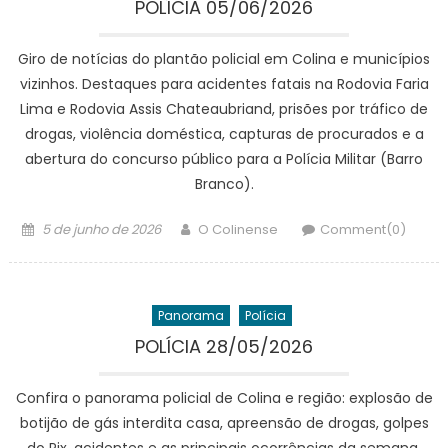
POLÍCIA 05/06/2026
Giro de notícias do plantão policial em Colina e municípios
vizinhos. Destaques para acidentes fatais na Rodovia Faria
Lima e Rodovia Assis Chateaubriand, prisões por tráfico de
drogas, violência doméstica, capturas de procurados e a
abertura do concurso público para a Polícia Militar (Barro
Branco).
Posted
Author
5 de junho de 2026
O Colinense
Comment(0)
on
Panorama
Polícia
POLÍCIA 28/05/2026
Confira o panorama policial de Colina e região: explosão de
botijão de gás interdita casa, apreensão de drogas, golpes
do Pix, acidentes e as principais ocorrências da semana.