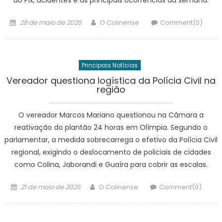
Posted
Author
28 de maio de 2026
O Colinense
Comment(0)
on
Principais Notícias
Vereador questiona logística da Polícia Civil na
região
O vereador Marcos Mariano questionou na Câmara a
reativação do plantão 24 horas em Olímpia. Segundo o
parlamentar, a medida sobrecarrega o efetivo da Polícia Civil
regional, exigindo o deslocamento de policiais de cidades
como Colina, Jaborandi e Guaíra para cobrir as escalas.
Posted
Author
21 de maio de 2026
O Colinense
Comment(0)
on