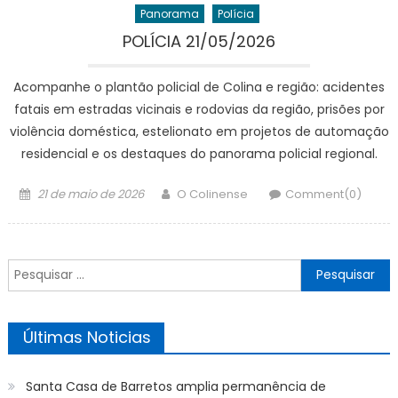
Panorama
Polícia
POLÍCIA 21/05/2026
Acompanhe o plantão policial de Colina e região: acidentes
fatais em estradas vicinais e rodovias da região, prisões por
violência doméstica, estelionato em projetos de automação
residencial e os destaques do panorama policial regional.
Posted
Author
21 de maio de 2026
O Colinense
Comment(0)
on
Pesquisar
por:
Últimas Noticias
Santa Casa de Barretos amplia permanência de