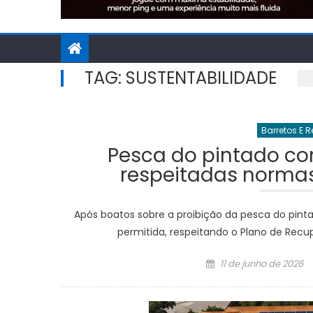
TAG:
SUSTENTABILIDADE
Barretos E 
Pesca do pintado co
respeitadas norma
Após boatos sobre a proibição da pesca do pint
permitida, respeitando o Plano de Rec
Posted
11 de junho de 2026
on