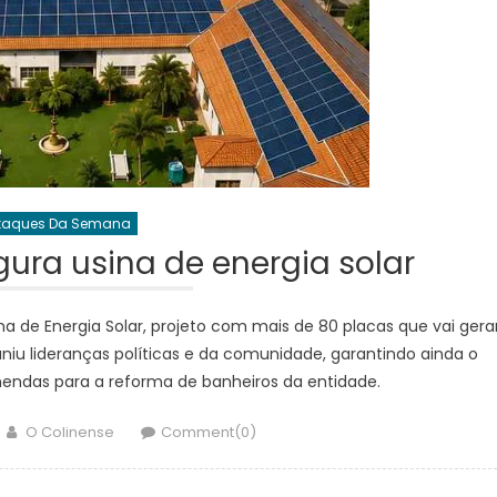
taques Da Semana
gura usina de energia solar
na de Energia Solar, projeto com mais de 80 placas que vai gera
uniu lideranças políticas e da comunidade, garantindo ainda o
endas para a reforma de banheiros da entidade.
Author
O Colinense
Comment(0)