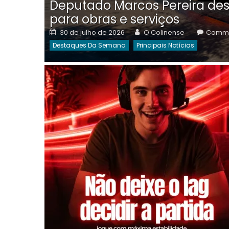
Deputado Marcos Pereira des
para obras e serviços
Posted
Author
30 de julho de 2026
O Colinense
Comme
on
Destaques Da Semana
Principais Notícias