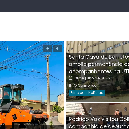
Santa Casa de Barreto
amplia permanência d
acompanhantes na UT
Posted
31 de julho de 2026
on
Author
O Colinense
Principais Notícias
Boutique na Av. Â
Rodrigo Vaz visitou Col
invadida por cri
companhia de deputa
Posted
Auth
30 de julho de 2026
O Co