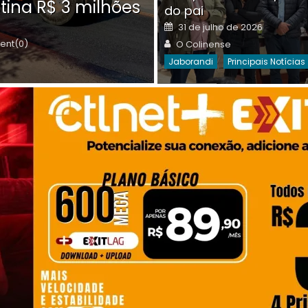
tina R$ 3 milhões
on
do pai
Destaques Da Semana
Princip
Posted
31 de julho de 2026
on
Author
nt(0)
O Colinense
Jaborandi
Principais Notícias