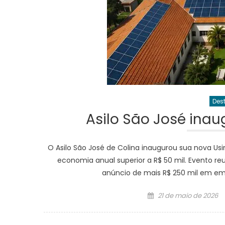
Des
Asilo São José inau
O Asilo São José de Colina inaugurou sua nova Usi
economia anual superior a R$ 50 mil. Evento re
anúncio de mais R$ 250 mil em em
Posted
21 de maio de 2026
on