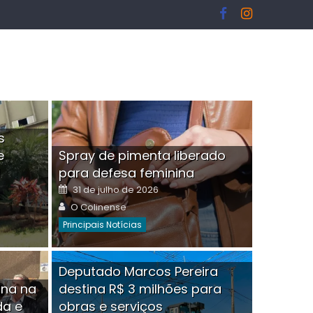
s
e
Spray de pimenta liberado
I
para defesa feminina
Posted
31 de julho de 2026
on
Author
O Colinense
Principais Notícias
ngelo Martins Tristão é
Deputado Marcos Pereira
ina na
destina R$ 3 milhões para
minoso mascarado
Empres
da e
obras e serviços
or
linense
Comment(0)