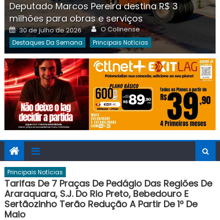
Deputado Marcos Pereira destina R$ 3
milhões para obras e serviços
Author
Posted
O Colinense
30 de julho de 2026
on
Destaques Da Semana
Principais Notícias
Principais Notícias
Tarifas De 7 Praças De Pedágio Das Regiões De
Araraquara, S.J. Do Rio Preto, Bebedouro E
Sertãozinho Terão Redução A Partir De 1º De
Maio