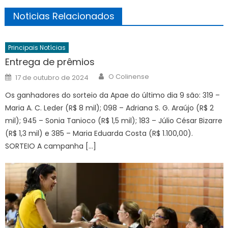
Noticias Relacionados
Principais Notícias
Entrega de prêmios
Author
Posted
O Colinense
17 de outubro de 2024
on
Os ganhadores do sorteio da Apae do último dia 9 são: 319 –
Maria A. C. Leder (R$ 8 mil); 098 – Adriana S. G. Araújo (R$ 2
mil); 945 – Sonia Tanioco (R$ 1,5 mil); 183 – Júlio César Bizarre
(R$ 1,3 mil) e 385 – Maria Eduarda Costa (R$ 1.100,00).
SORTEIO A campanha […]