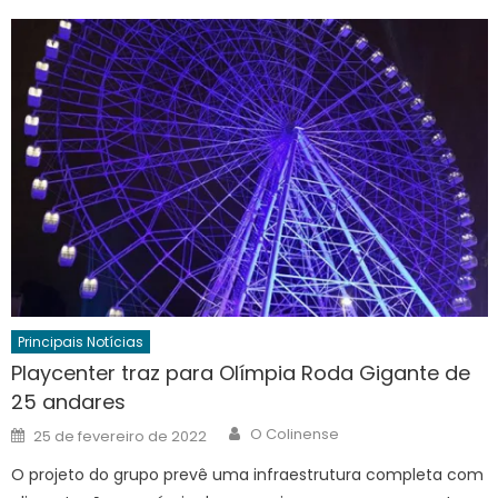
Principais Notícias
Playcenter traz para Olímpia Roda Gigante de
25 andares
Author
Posted
O Colinense
25 de fevereiro de 2022
on
O projeto do grupo prevê uma infraestrutura completa com