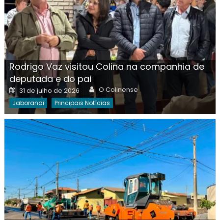
Rodrigo Vaz visitou Colina na companhia de
deputada e do pai
Author
Posted
O Colinense
31 de julho de 2026
on
Jaborandi
Principais Notícias