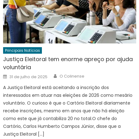
Principais Notícias
Justiça Eleitoral tem enorme apreço por ajuda
voluntária
Author
Posted
O Colinense
31 de julho de 2025
on
A Justiça Eleitoral está aceitando a inscrição dos
interessados em atuar nas eleições de 2026 como mesário
voluntário. O curioso é que o Cartório Eleitoral diariamente
recebe inscrições, mesmo em anos que não há eleição
como este que já contabiliza 20 no total.O chefe do
Cartório, Carlos Humberto Campos Júnior, disse que a
Justiça Eleitoral […]