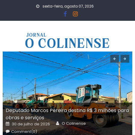
Skip
sexta-feira, agosto 07, 2026
to
content
Deputado Marcos Pereira destina R$ 3 milhões para
obras e serviços
Author
Posted
O Colinense
30 de julho de 2026
on
Comment(0)