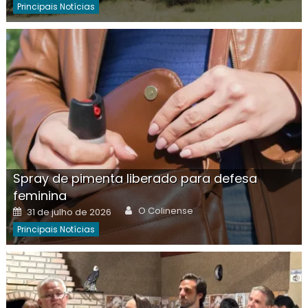
Principais Notícias
Spray de pimenta liberado para defesa
feminina
Author
Posted
O Colinense
31 de julho de 2026
on
Principais Notícias