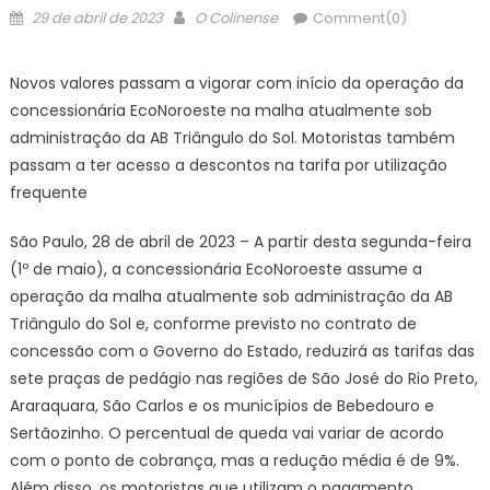
Posted
Author
29 de abril de 2023
O Colinense
Comment(0)
on
Novos valores passam a vigorar com início da operação da
concessionária EcoNoroeste na malha atualmente sob
administração da AB Triângulo do Sol. Motoristas também
passam a ter acesso a descontos na tarifa por utilização
frequente
São Paulo, 28 de abril de 2023 – A partir desta segunda-feira
(1º de maio), a concessionária EcoNoroeste assume a
operação da malha atualmente sob administração da AB
Triângulo do Sol e, conforme previsto no contrato de
concessão com o Governo do Estado, reduzirá as tarifas das
sete praças de pedágio nas regiões de São José do Rio Preto,
Araraquara, São Carlos e os municípios de Bebedouro e
Sertãozinho. O percentual de queda vai variar de acordo
com o ponto de cobrança, mas a redução média é de 9%.
Além disso, os motoristas que utilizam o pagamento