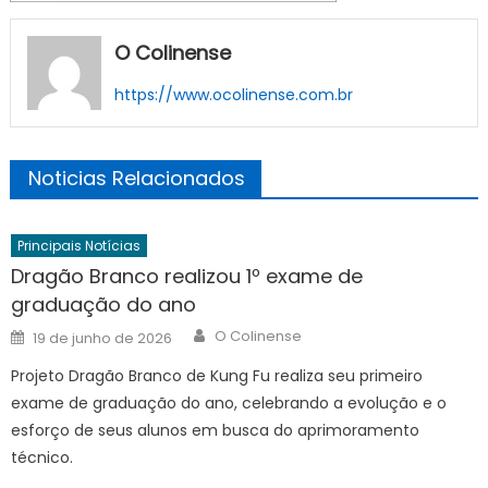
O Colinense
https://www.ocolinense.com.br
Noticias Relacionados
Principais Notícias
Dragão Branco realizou 1º exame de
graduação do ano
Author
Posted
O Colinense
19 de junho de 2026
on
Projeto Dragão Branco de Kung Fu realiza seu primeiro
exame de graduação do ano, celebrando a evolução e o
esforço de seus alunos em busca do aprimoramento
técnico.