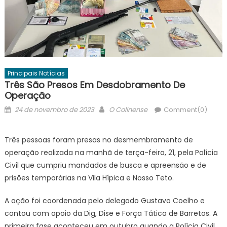
Principais Notícias
Três São Presos Em Desdobramento De
Operação
Posted
Author
24 de novembro de 2023
O Colinense
Comment(0)
on
Três pessoas foram presas no desmembramento de
operação realizada na manhã de terça-feira, 21, pela Polícia
Civil que cumpriu mandados de busca e apreensão e de
prisões temporárias na Vila Hípica e Nosso Teto.
A ação foi coordenada pelo delegado Gustavo Coelho e
contou com apoio da Dig, Dise e Força Tática de Barretos. A
primeira fase aconteceu em outubro quando a Polícia Civil