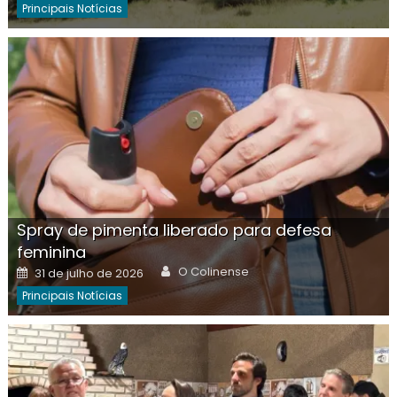
Principais Notícias
Spray de pimenta liberado para defesa
feminina
Author
Posted
O Colinense
31 de julho de 2026
on
Principais Notícias