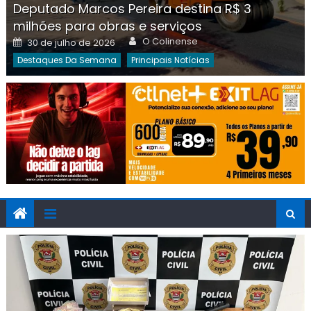
Deputado Marcos Pereira destina R$ 3
milhões para obras e serviços
Author
Posted
O Colinense
30 de julho de 2026
on
Destaques Da Semana
Principais Notícias