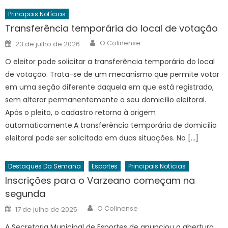
Principais Notícias
Transferência temporária do local de votação
Author
Posted
O Colinense
23 de julho de 2026
on
O eleitor pode solicitar a transferência temporária do local
de votação. Trata-se de um mecanismo que permite votar
em uma seção diferente daquela em que está registrado,
sem alterar permanentemente o seu domicílio eleitoral.
Após o pleito, o cadastro retorna à origem
automaticamente.A transferência temporária de domicílio
eleitoral pode ser solicitada em duas situações. No […]
Destaques Da Semana
Esportes
Principais Notícias
Inscrições para o Varzeano começam na
segunda
Author
Posted
O Colinense
17 de julho de 2025
on
A Secretaria Municipal de Esportes de anunciou a abertura