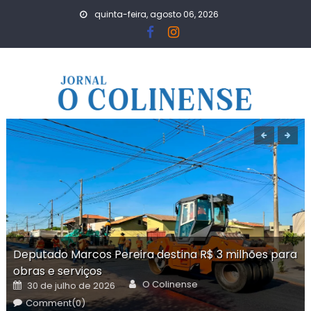
Skip
quinta-feira, agosto 06, 2026
to
content
Deputado Marcos Pereira destina R$ 3 milhões para
obras e serviços
Author
Posted
O Colinense
30 de julho de 2026
on
Comment(0)