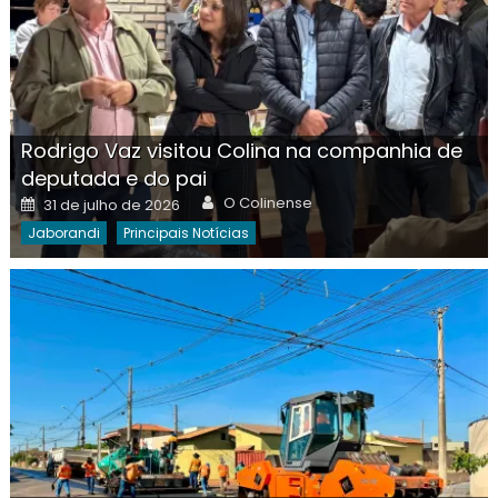
Rodrigo Vaz visitou Colina na companhia de
deputada e do pai
Author
Posted
O Colinense
31 de julho de 2026
on
Jaborandi
Principais Notícias