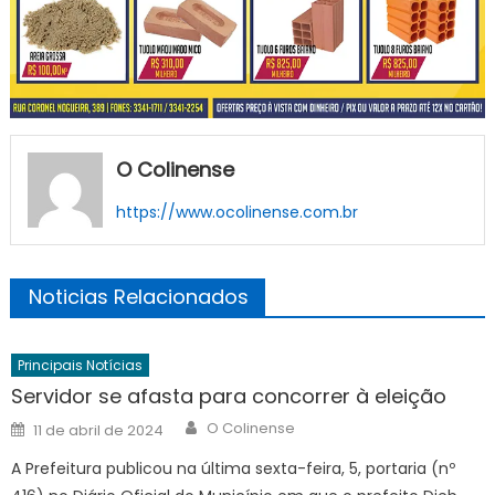
O Colinense
https://www.ocolinense.com.br
Noticias Relacionados
Principais Notícias
Servidor se afasta para concorrer à eleição
Author
Posted
O Colinense
11 de abril de 2024
on
A Prefeitura publicou na última sexta-feira, 5, portaria (nº