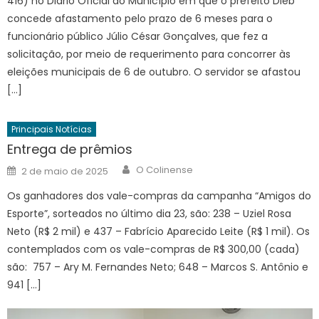
416) no Diário Oficial do Município em que o prefeito Dieb
concede afastamento pelo prazo de 6 meses para o
funcionário público Júlio César Gonçalves, que fez a
solicitação, por meio de requerimento para concorrer às
eleições municipais de 6 de outubro. O servidor se afastou
[…]
Principais Notícias
Entrega de prêmios
Author
Posted
O Colinense
2 de maio de 2025
on
Os ganhadores dos vale-compras da campanha “Amigos do
Esporte”, sorteados no último dia 23, são: 238 – Uziel Rosa
Neto (R$ 2 mil) e 437 – Fabrício Aparecido Leite (R$ 1 mil). Os
contemplados com os vale-compras de R$ 300,00 (cada)
são: 757 – Ary M. Fernandes Neto; 648 – Marcos S. Antônio e
941 […]