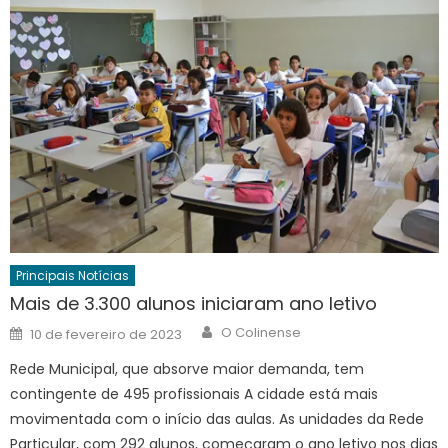
Principais Notícias
Mais de 3.300 alunos iniciaram ano letivo
Author
Posted
O Colinense
10 de fevereiro de 2023
on
Rede Municipal, que absorve maior demanda, tem
contingente de 495 profissionais A cidade está mais
movimentada com o início das aulas. As unidades da Rede
Particular, com 292 alunos, começaram o ano letivo nos dias