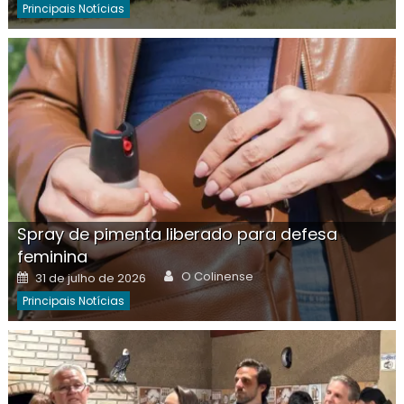
Principais Notícias
Spray de pimenta liberado para defesa
feminina
Author
Posted
O Colinense
31 de julho de 2026
on
Principais Notícias