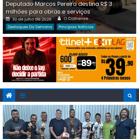
Deputado Marcos Pereira destina R$ 3
milhões para obras e serviços
Author
Posted
O Colinense
30 de julho de 2026
on
Destaques Da Semana
Principais Notícias