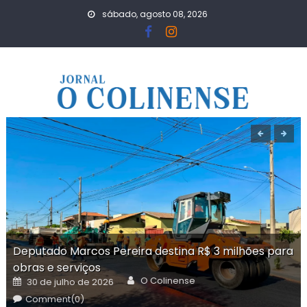
Skip
sábado, agosto 08, 2026
to
content
Deputado Marcos Pereira destina R$ 3 milhões para
obras e serviços
Author
Posted
O Colinense
30 de julho de 2026
on
Comment(0)