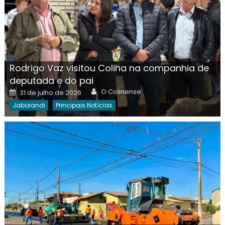
Rodrigo Vaz visitou Colina na companhia de
deputada e do pai
Author
Posted
O Colinense
31 de julho de 2026
on
Jaborandi
Principais Notícias