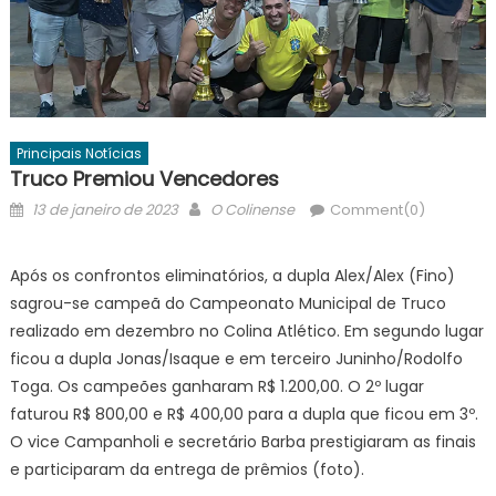
Principais Notícias
Truco Premiou Vencedores
Posted
Author
13 de janeiro de 2023
O Colinense
Comment(0)
on
Após os confrontos eliminatórios, a dupla Alex/Alex (Fino)
sagrou-se campeã do Campeonato Municipal de Truco
realizado em dezembro no Colina Atlético. Em segundo lugar
ficou a dupla Jonas/Isaque e em terceiro Juninho/Rodolfo
Toga. Os campeões ganharam R$ 1.200,00. O 2º lugar
faturou R$ 800,00 e R$ 400,00 para a dupla que ficou em 3º.
O vice Campanholi e secretário Barba prestigiaram as finais
e participaram da entrega de prêmios (foto).