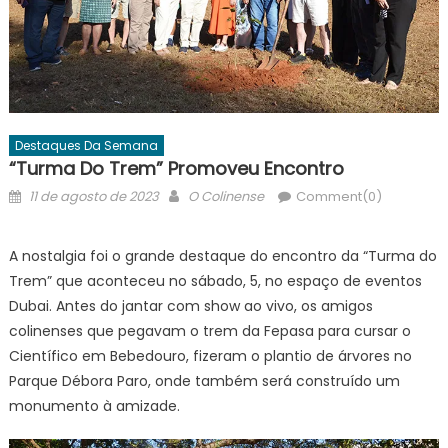
Destaques Da Semana
“Turma Do Trem” Promoveu Encontro
Posted
Author
11 de agosto de 2023
O Colinense
Comment(0)
on
A nostalgia foi o grande destaque do encontro da “Turma do
Trem” que aconteceu no sábado, 5, no espaço de eventos
Dubai. Antes do jantar com show ao vivo, os amigos
colinenses que pegavam o trem da Fepasa para cursar o
Científico em Bebedouro, fizeram o plantio de árvores no
Parque Débora Paro, onde também será construído um
monumento à amizade.