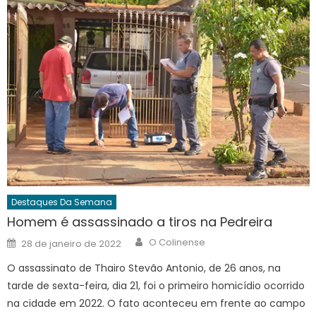
Destaques Da Semana
Homem é assassinado a tiros na Pedreira
Author
Posted
O Colinense
28 de janeiro de 2022
on
O assassinato de Thairo Stevão Antonio, de 26 anos, na
tarde de sexta-feira, dia 21, foi o primeiro homicídio ocorrido
na cidade em 2022. O fato aconteceu em frente ao campo