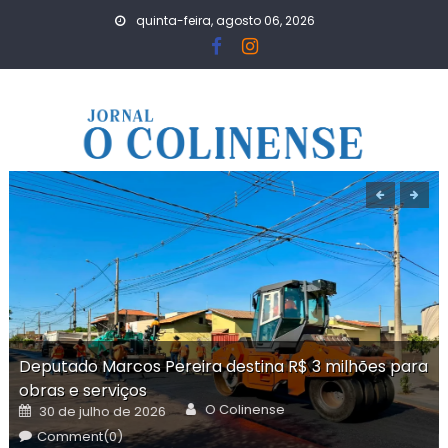
Skip
quinta-feira, agosto 06, 2026
to
content
Deputado Marcos Pereira destina R$ 3 milhões para
obras e serviços
Author
Posted
O Colinense
30 de julho de 2026
on
Comment(0)