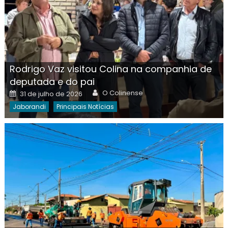
Rodrigo Vaz visitou Colina na companhia de
deputada e do pai
Author
Posted
O Colinense
31 de julho de 2026
on
Jaborandi
Principais Notícias