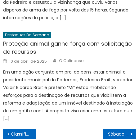
da Pedreira e assustou a vizinhança que ouviu vários
disparos de arma de fogo por volta das 15 horas. Segundo
informações da polícia, a […]
Destaques Da Semana
Proteção animal ganha força com solicitação
de recursos
Author
Posted
O Colinense
10 de abril de 2025
on
Em uma ação conjunta em prol do bem-estar animal, o
presidente municipal do Podemos, Frederico Brait, vereador
Valdir Ricardo Brait e prefeito “Mi” estão mobilizando
esforços para a destinação de recursos que viabilizem a
reforma e adaptação de um imóvel destinado à instalação
de um gatil e canil. A proposta visa criar uma estrutura que
[…]
Navegação
Classificados 10/08
Sábado tem vacinação antirrábica