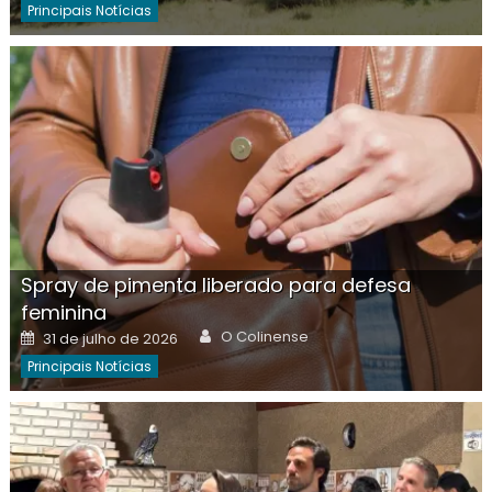
Principais Notícias
Spray de pimenta liberado para defesa
feminina
Author
Posted
O Colinense
31 de julho de 2026
on
Principais Notícias