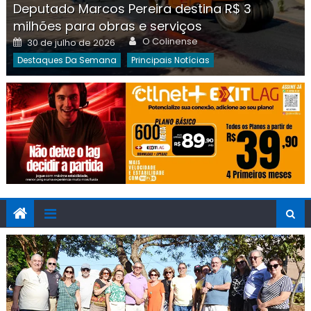
Deputado Marcos Pereira destina R$ 3
milhões para obras e serviços
Author
Posted
O Colinense
30 de julho de 2026
on
Destaques Da Semana
Principais Notícias