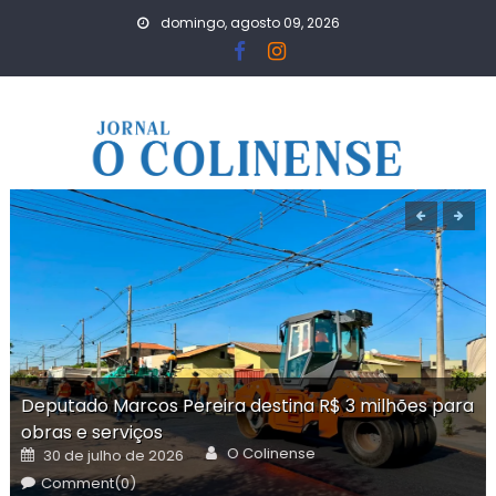
Skip
domingo, agosto 09, 2026
to
content
Deputado Marcos Pereira destina R$ 3 milhões para
obras e serviços
Author
Posted
O Colinense
30 de julho de 2026
on
Comment(0)