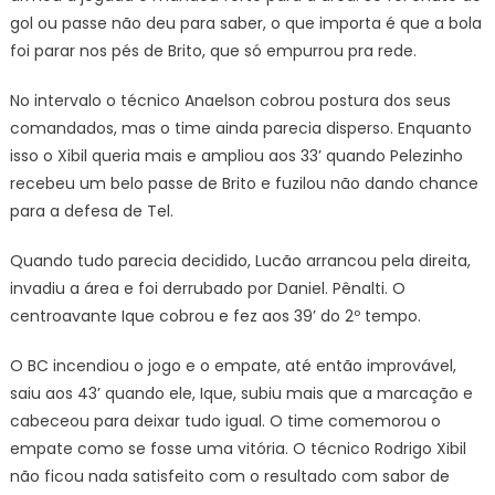
gol ou passe não deu para saber, o que importa é que a bola
foi parar nos pés de Brito, que só empurrou pra rede.
No intervalo o técnico Anaelson cobrou postura dos seus
comandados, mas o time ainda parecia disperso. Enquanto
isso o Xibil queria mais e ampliou aos 33’ quando Pelezinho
recebeu um belo passe de Brito e fuzilou não dando chance
para a defesa de Tel.
Quando tudo parecia decidido, Lucão arrancou pela direita,
invadiu a área e foi derrubado por Daniel. Pênalti. O
centroavante Ique cobrou e fez aos 39’ do 2º tempo.
O BC incendiou o jogo e o empate, até então improvável,
saiu aos 43’ quando ele, Ique, subiu mais que a marcação e
cabeceou para deixar tudo igual. O time comemorou o
empate como se fosse uma vitória. O técnico Rodrigo Xibil
não ficou nada satisfeito com o resultado com sabor de