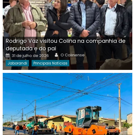
Rodrigo Vaz visitou Colina na companhia de
deputada e do pai
Author
Posted
O Colinense
31 de julho de 2026
on
Jaborandi
Principais Notícias