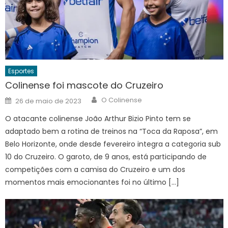
Esportes
Colinense foi mascote do Cruzeiro
Author
Posted
O Colinense
26 de maio de 2023
on
O atacante colinense João Arthur Bizio Pinto tem se
adaptado bem a rotina de treinos na “Toca da Raposa”, em
Belo Horizonte, onde desde fevereiro integra a categoria sub
10 do Cruzeiro. O garoto, de 9 anos, está participando de
competições com a camisa do Cruzeiro e um dos
momentos mais emocionantes foi no último […]