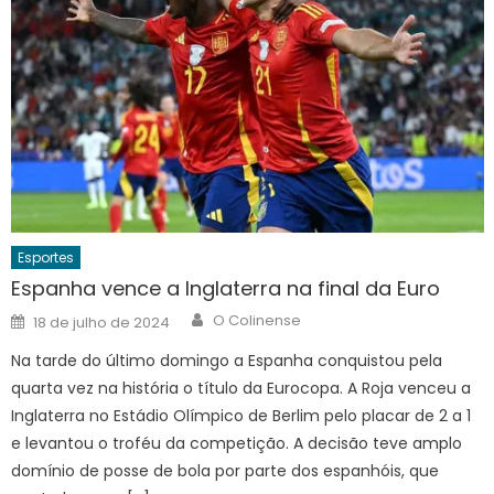
Esportes
Espanha vence a Inglaterra na final da Euro
Author
Posted
O Colinense
18 de julho de 2024
on
Na tarde do último domingo a Espanha conquistou pela
quarta vez na história o título da Eurocopa. A Roja venceu a
Inglaterra no Estádio Olímpico de Berlim pelo placar de 2 a 1
e levantou o troféu da competição. A decisão teve amplo
domínio de posse de bola por parte dos espanhóis, que