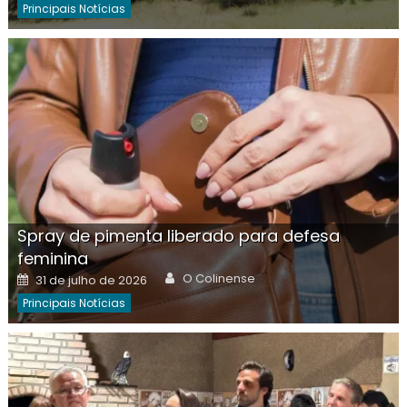
Principais Notícias
Spray de pimenta liberado para defesa
feminina
Author
Posted
O Colinense
31 de julho de 2026
on
Principais Notícias