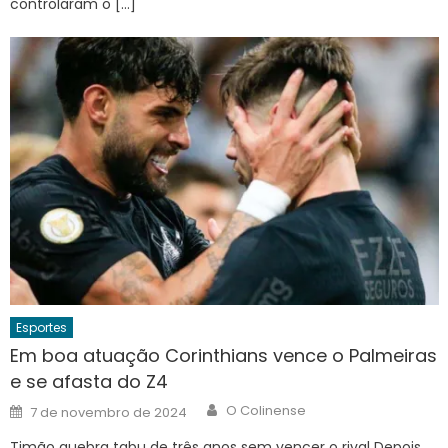
controlaram o […]
Esportes
Em boa atuação Corinthians vence o Palmeiras
e se afasta do Z4
Author
Posted
O Colinense
7 de novembro de 2024
on
Timão quebra tabu de três anos sem vencer o rival Depois