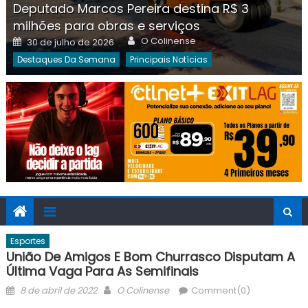
Deputado Marcos Pereira destina R$ 3
milhões para obras e serviços
Author
Posted
O Colinense
30 de julho de 2026
on
Destaques Da Semana
Principais Notícias
Esportes
União De Amigos E Bom Churrasco Disputam A
Última Vaga Para As Semifinais
Posted
Author
8 de abril de 2022
O Colinense
Comment(0)
on