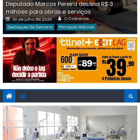
Deputado Marcos Pereira destina R$ 3
milhões para obras e serviços
Author
Posted
O Colinense
30 de julho de 2026
on
Destaques Da Semana
Principais Notícias