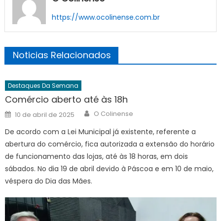
https://www.ocolinense.com.br
Noticias Relacionados
Destaques Da Semana
Comércio aberto até às 18h
Author
Posted
O Colinense
10 de abril de 2025
on
De acordo com a Lei Municipal já existente, referente a
abertura do comércio, fica autorizada a extensão do horário
de funcionamento das lojas, até às 18 horas, em dois
sábados. No dia 19 de abril devido à Páscoa e em 10 de maio,
véspera do Dia das Mães.