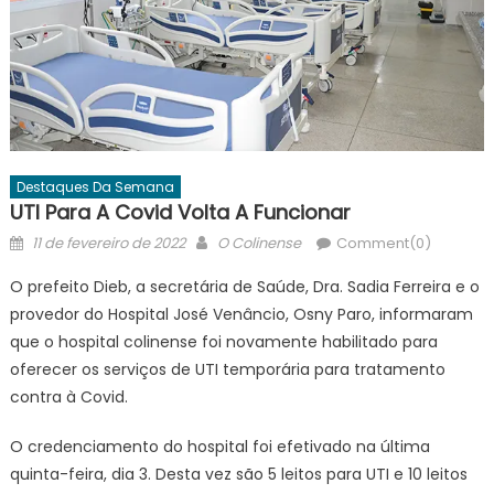
Destaques Da Semana
UTI Para A Covid Volta A Funcionar
Posted
Author
11 de fevereiro de 2022
O Colinense
Comment(0)
on
O prefeito Dieb, a secretária de Saúde, Dra. Sadia Ferreira e o
provedor do Hospital José Venâncio, Osny Paro, informaram
que o hospital colinense foi novamente habilitado para
oferecer os serviços de UTI temporária para tratamento
contra à Covid.
O credenciamento do hospital foi efetivado na última
quinta-feira, dia 3. Desta vez são 5 leitos para UTI e 10 leitos