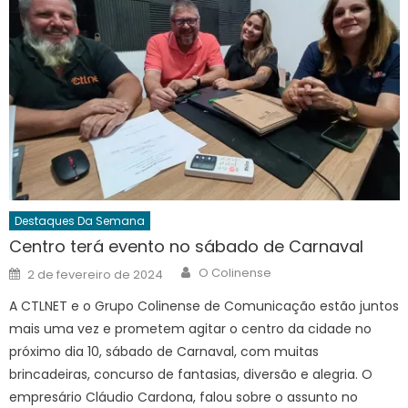
Destaques Da Semana
Centro terá evento no sábado de Carnaval
Author
Posted
O Colinense
2 de fevereiro de 2024
on
A CTLNET e o Grupo Colinense de Comunicação estão juntos
mais uma vez e prometem agitar o centro da cidade no
próximo dia 10, sábado de Carnaval, com muitas
brincadeiras, concurso de fantasias, diversão e alegria. O
empresário Cláudio Cardona, falou sobre o assunto no