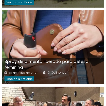
Principais Notícias
Spray de pimenta liberado para defesa
feminina
Author
Posted
O Colinense
31 de julho de 2026
on
Principais Notícias