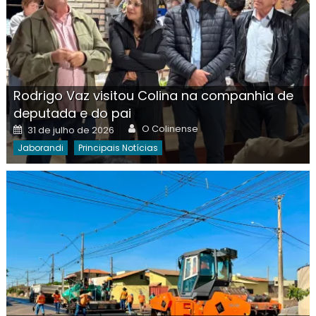
Rodrigo Vaz visitou Colina na companhia de
deputada e do pai
Author
Posted
O Colinense
31 de julho de 2026
on
Jaborandi
Principais Notícias