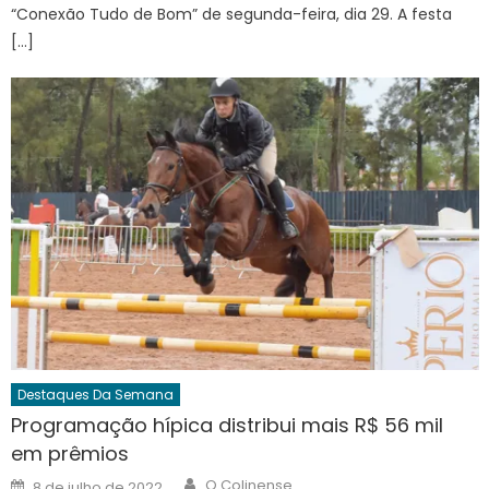
“Conexão Tudo de Bom” de segunda-feira, dia 29. A festa
[…]
Destaques Da Semana
Programação hípica distribui mais R$ 56 mil
em prêmios
Author
Posted
O Colinense
8 de julho de 2022