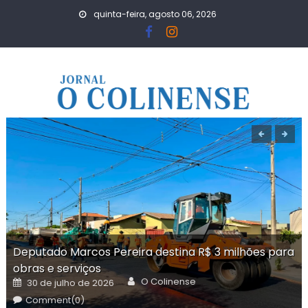
Skip
quinta-feira, agosto 06, 2026
to
content
Deputado Marcos Pereira destina R$ 3 milhões para
obras e serviços
Author
Posted
O Colinense
30 de julho de 2026
on
Comment(0)