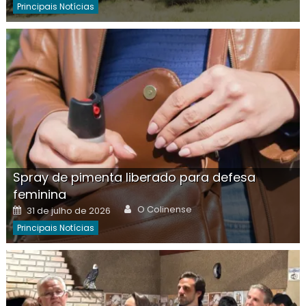
Principais Notícias
Spray de pimenta liberado para defesa
feminina
Author
Posted
O Colinense
31 de julho de 2026
on
Principais Notícias