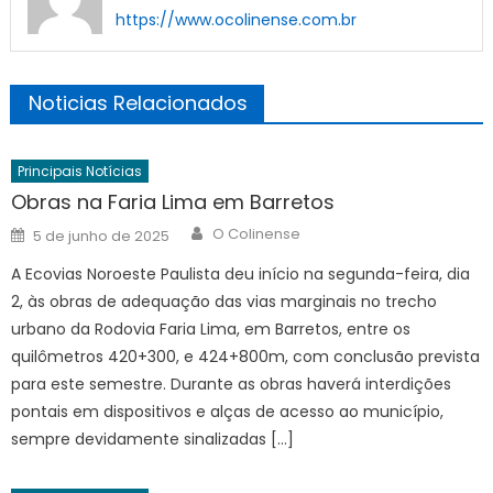
https://www.ocolinense.com.br
Noticias Relacionados
Principais Notícias
Obras na Faria Lima em Barretos
Author
Posted
O Colinense
5 de junho de 2025
on
A Ecovias Noroeste Paulista deu início na segunda-feira, dia
2, às obras de adequação das vias marginais no trecho
urbano da Rodovia Faria Lima, em Barretos, entre os
quilômetros 420+300, e 424+800m, com conclusão prevista
para este semestre. Durante as obras haverá interdições
pontais em dispositivos e alças de acesso ao município,
sempre devidamente sinalizadas […]