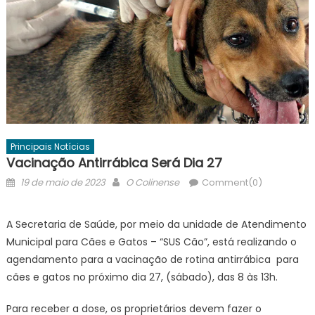
Principais Notícias
Vacinação Antirrábica Será Dia 27
Posted
Author
19 de maio de 2023
O Colinense
Comment(0)
on
A Secretaria de Saúde, por meio da unidade de Atendimento
Municipal para Cães e Gatos – “SUS Cão”, está realizando o
agendamento para a vacinação de rotina antirrábica para
cães e gatos no próximo dia 27, (sábado), das 8 às 13h.
Para receber a dose, os proprietários devem fazer o