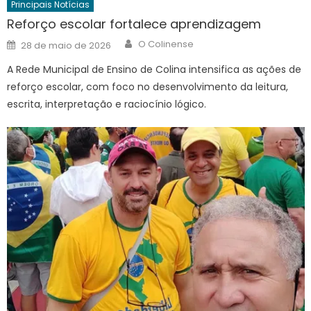
Principais Notícias
Reforço escolar fortalece aprendizagem
Author
Posted
O Colinense
28 de maio de 2026
on
A Rede Municipal de Ensino de Colina intensifica as ações de
reforço escolar, com foco no desenvolvimento da leitura,
escrita, interpretação e raciocínio lógico.