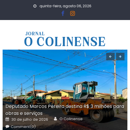
Skip
quinta-feira, agosto 06, 2026
to
content
Deputado Marcos Pereira destina R$ 3 milhões para
obras e serviços
Author
Posted
O Colinense
30 de julho de 2026
on
Comment(0)