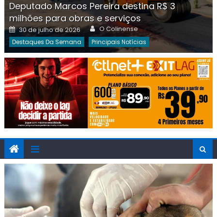
Deputado Marcos Pereira destina R$ 3
milhões para obras e serviços
Author
Posted
O Colinense
30 de julho de 2026
on
Destaques Da Semana
Principais Notícias