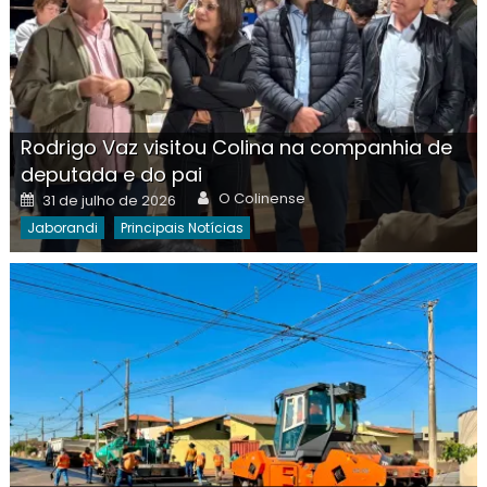
Rodrigo Vaz visitou Colina na companhia de
deputada e do pai
Author
Posted
O Colinense
31 de julho de 2026
on
Jaborandi
Principais Notícias