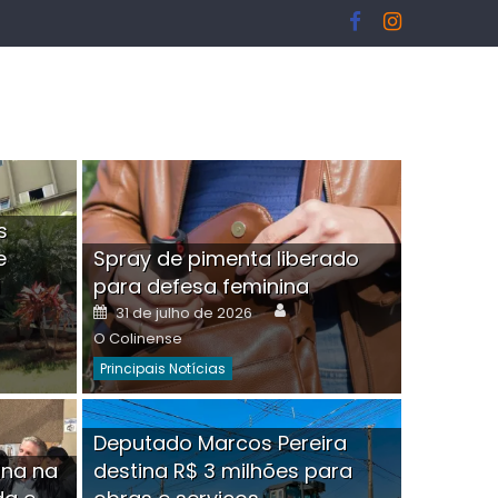
s
e
Spray de pimenta liberado
I
para defesa feminina
or
Author
Posted
31 de julho de 2026
on
O Colinense
Principais Notícias
ngelo Martins Tristão é
Deputado Marcos Pereira
ina na
destina R$ 3 milhões para
minoso mascarado
Empres
hor