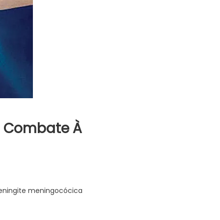
 E Combate À
meningite meningocócica