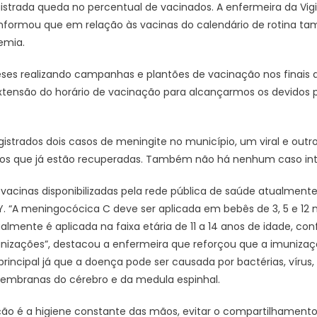
strada queda no percentual de vacinados. A enfermeira da Vigi
 informou que em relação às vacinas do calendário de rotina 
emia.
ses realizando campanhas e plantões de vacinação nos finai
ensão do horário de vacinação para alcançarmos os devidos pe
strados dois casos de meningite no município, um viral e outr
 anos que já estão recuperadas. Também não há nenhum caso in
 vacinas disponibilizadas pela rede pública de saúde atualmente
“A meningocócica C deve ser aplicada em bebês de 3, 5 e 12 
ente é aplicada na faixa etária de 11 a 14 anos de idade, con
nizações”, destacou a enfermeira que reforçou que a imunizaç
rincipal já que a doença pode ser causada por bactérias, vírus,
embranas do cérebro e da medula espinhal.
o é a higiene constante das mãos, evitar o compartilhamento 