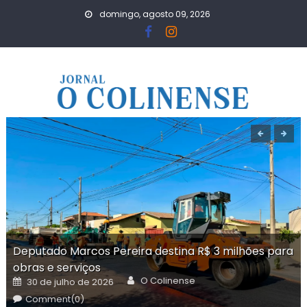
Skip
domingo, agosto 09, 2026
to
content
Deputado Marcos Pereira destina R$ 3 milhões para
obras e serviços
Author
Posted
O Colinense
30 de julho de 2026
on
Comment(0)