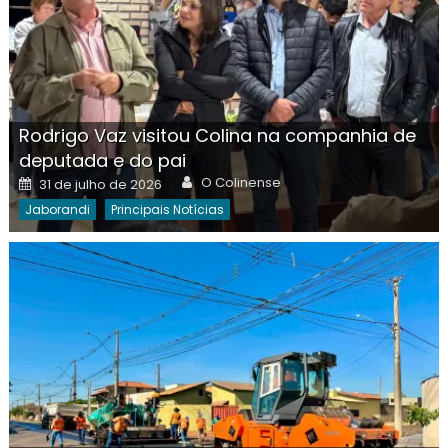
Rodrigo Vaz visitou Colina na companhia de
deputada e do pai
Author
Posted
O Colinense
31 de julho de 2026
on
Jaborandi
Principais Notícias