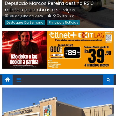
Deputado Marcos Pereira destina R$ 3
milhões para obras e serviços
Author
Posted
O Colinense
30 de julho de 2026
on
Destaques Da Semana
Principais Notícias