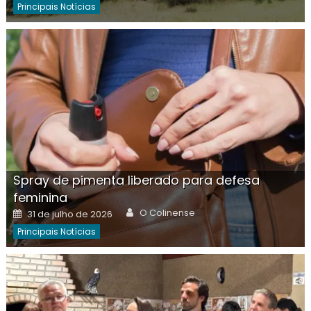
Principais Notícias
Spray de pimenta liberado para defesa
feminina
Author
Posted
O Colinense
31 de julho de 2026
on
Principais Notícias