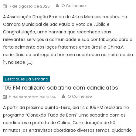
Author
Posted
O Colinense
7 de agosto de 2025
on
A Associação Dragão Branco de Artes Marciais recebeu na
Câmara Municipal de São Paulo o Voto de Júbilo e
Congratulação, uma honraria que reconhece seus
relevantes serviços à comunidade e sua contribuição para o
fortalecimento dos laços fraternos entre Brasil e China.A
cerimônia da entrega da honraria aconteceu na noite do dia
1º, na sede […]
Destaques Da Semana
105 FM realizará sabatina com candidatos
Author
Posted
O Colinense
5 de setembro de 2024
on
A partir da próxima quinta-feira, dia 12, a 105 FM realizará no
programa “Conexão Tudo de Bom” uma sabatina com os
candidatos a prefeito de Colina. Com duração de 50
minutos, as entrevistas abordarão diversos temas, ajudando