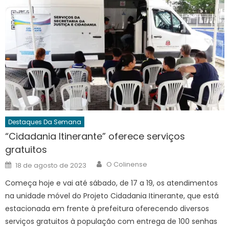
Destaques Da Semana
“Cidadania Itinerante” oferece serviços
gratuitos
Author
Posted
O Colinense
18 de agosto de 2023
on
Começa hoje e vai até sábado, de 17 a 19, os atendimentos
na unidade móvel do Projeto Cidadania Itinerante, que está
estacionada em frente à prefeitura oferecendo diversos
serviços gratuitos à população com entrega de 100 senhas