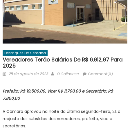
Destaques Da Semana
Vereadores Terão Salários De R$ 6.912,97 Para
2025
Posted
Author
25 de agosto de 2023
O Colinense
Comment(0)
on
Prefeito: R$ 19.500,00, Vice: R$ 11.700,00 e Secretário: R$
7.800,00
A Câmara aprovou na noite da última segunda-feira, 21, o
reajuste dos subsídios dos vereadores, prefeito, vice e
secretários.