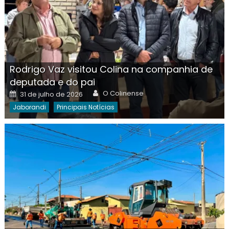
Rodrigo Vaz visitou Colina na companhia de
deputada e do pai
Author
Posted
O Colinense
31 de julho de 2026
on
Jaborandi
Principais Notícias