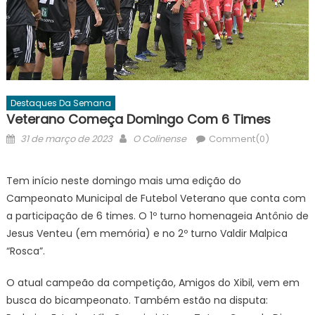
Destaques Da Semana
Veterano Começa Domingo Com 6 Times
Posted
Author
31 de março de 2023
O Colinense
Comment(0)
on
Tem início neste domingo mais uma edição do
Campeonato Municipal de Futebol Veterano que conta com
a participação de 6 times. O 1º turno homenageia Antônio de
Jesus Venteu (em memória) e no 2º turno Valdir Malpica
“Rosca”.
O atual campeão da competição, Amigos do Xibil, vem em
busca do bicampeonato. Também estão na disputa: