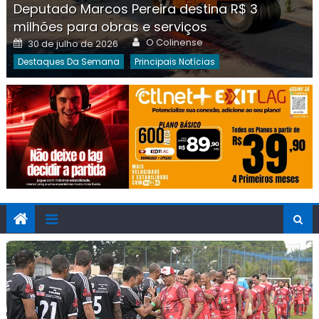
Deputado Marcos Pereira destina R$ 3
milhões para obras e serviços
Author
Posted
O Colinense
30 de julho de 2026
on
Destaques Da Semana
Principais Notícias