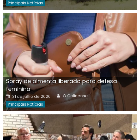
Principais Notícias
Spray de pimenta liberado para defesa
feminina
Author
Posted
O Colinense
31 de julho de 2026
on
Principais Notícias