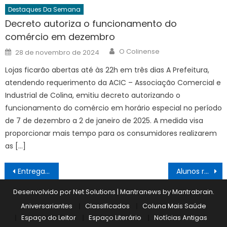
Destaques Da Semana
Decreto autoriza o funcionamento do
comércio em dezembro
Author
Posted
O Colinense
28 de novembro de 2024
on
Lojas ficarão abertas até às 22h em três dias A Prefeitura,
atendendo requerimento da ACIC – Associação Comercial e
Industrial de Colina, emitiu decreto autorizando o
funcionamento do comércio em horário especial no período
de 7 de dezembro a 2 de janeiro de 2025. A medida visa
proporcionar mais tempo para os consumidores realizarem
as […]
Navegação
Entrega de prêmios
Alunos receberam kits de material escolar
de
Desenvolvido por Net Solutions
|
Mantranews by
Mantrabrain
.
Post
Aniversariantes
Classificados
Coluna Mais Saúde
Espaço do Leitor
Espaço Literário
Notícias Antigas