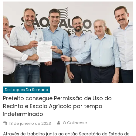
Destaques Da Semana
Prefeito consegue Permissão de Uso do
Recinto e Escola Agrícola por tempo
indeterminado
Author
Posted
O Colinense
13 de janeiro de 2023
on
Através de trabalho junto ao então Secretário de Estado de