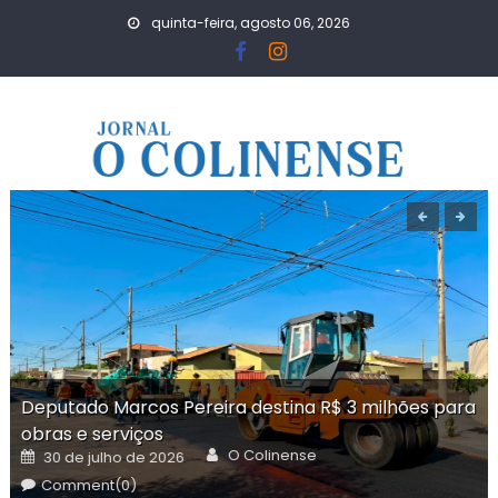
Skip
quinta-feira, agosto 06, 2026
to
content
Deputado Marcos Pereira destina R$ 3 milhões para
obras e serviços
Author
Posted
O Colinense
30 de julho de 2026
on
Comment(0)