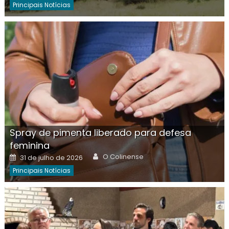
Principais Notícias
Spray de pimenta liberado para defesa
feminina
Author
Posted
O Colinense
31 de julho de 2026
on
Principais Notícias