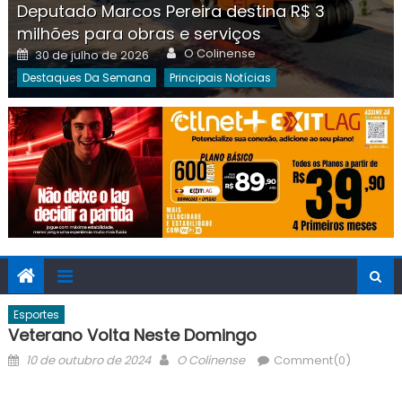
Deputado Marcos Pereira destina R$ 3
milhões para obras e serviços
Author
Posted
O Colinense
30 de julho de 2026
on
Destaques Da Semana
Principais Notícias
Esportes
Veterano Volta Neste Domingo
Posted
Author
10 de outubro de 2024
O Colinense
Comment(0)
on