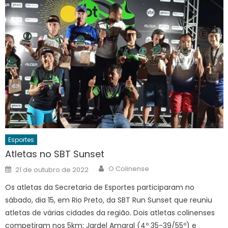
Esportes
Atletas no SBT Sunset
Author
Posted
O Colinense
21 de outubro de 2022
on
Os atletas da Secretaria de Esportes participaram no
sábado, dia 15, em Rio Preto, da SBT Run Sunset que reuniu
atletas de várias cidades da região. Dois atletas colinenses
competiram nos 5km: Jardel Amaral (4º 35-39/55º) e