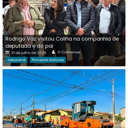
Rodrigo Vaz visitou Colina na companhia de
deputada e do pai
Author
Posted
O Colinense
31 de julho de 2026
on
Jaborandi
Principais Notícias