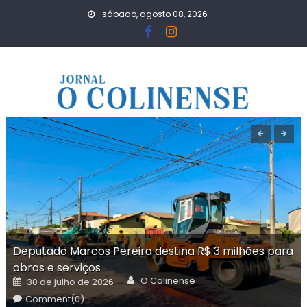
Skip
sábado, agosto 08, 2026
to
content
Deputado Marcos Pereira destina R$ 3 milhões para
obras e serviços
Author
Posted
O Colinense
30 de julho de 2026
on
Comment(0)