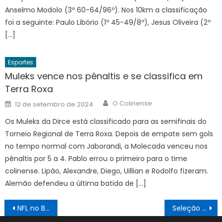
Anselmo Modolo (3º 60-64/96º). Nos 10km a classificação
foi a seguinte: Paulo Libório (1º 45-49/8º), Jesus Oliveira (2º
[…]
Esportes
Muleks vence nos pênaltis e se classifica em
Terra Roxa
Author
Posted
O Colinense
12 de setembro de 2024
on
Os Muleks da Dirce está classificado para as semifinais do
Torneio Regional de Terra Roxa. Depois de empate sem gols
no tempo normal com Jaborandi, a Molecada venceu nos
pênaltis por 5 a 4. Pablo errou o primeiro para o time
colinense. Lipão, Alexandre, Diego, Uillian e Rodolfo fizeram.
Alemão defendeu a última batida de […]
Navegação
NFL no Brasil supera Carnaval de São Paulo em arrecadação
Seleção enfrenta o Chile nesta quinta pelas Eliminatórias
de