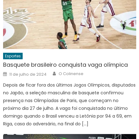
Esportes
Basquete brasileiro conquista vaga olímpica
Author
Posted
O Colinense
11 de julho de 2024
on
Depois de ficar fora dos últimos Jogos Olímpicos, disputados
no Japão, a seleção masculina de basquete confirmou
presença nas Olimpíadas de Paris, que começam no
próximo dia 27 de julho. A vaga foi conquistada no último
domingo quando o Brasil venceu a Letônia por 94 a 69, em
Riga, casa do adversário, na final do […]