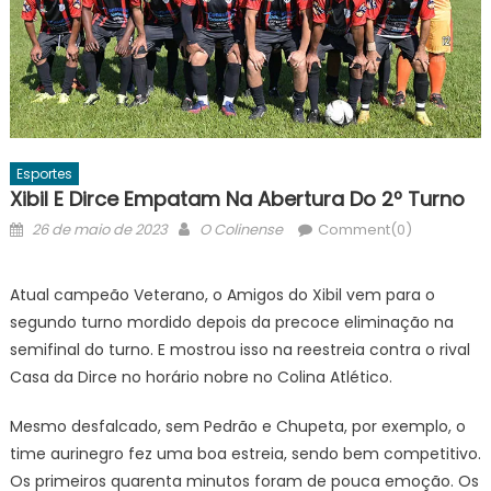
Esportes
Xibil E Dirce Empatam Na Abertura Do 2º Turno
Posted
Author
26 de maio de 2023
O Colinense
Comment(0)
on
Atual campeão Veterano, o Amigos do Xibil vem para o
segundo turno mordido depois da precoce eliminação na
semifinal do turno. E mostrou isso na reestreia contra o rival
Casa da Dirce no horário nobre no Colina Atlético.
Mesmo desfalcado, sem Pedrão e Chupeta, por exemplo, o
time aurinegro fez uma boa estreia, sendo bem competitivo.
Os primeiros quarenta minutos foram de pouca emoção. Os