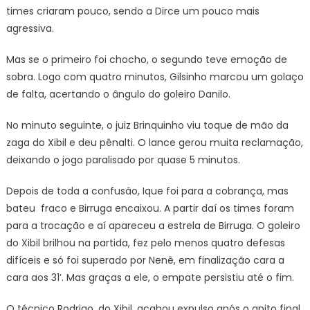
times criaram pouco, sendo a Dirce um pouco mais
agressiva.
Mas se o primeiro foi chocho, o segundo teve emoção de
sobra. Logo com quatro minutos, Gilsinho marcou um golaço
de falta, acertando o ângulo do goleiro Danilo.
No minuto seguinte, o juiz Brinquinho viu toque de mão da
zaga do Xibil e deu pênalti. O lance gerou muita reclamação,
deixando o jogo paralisado por quase 5 minutos.
Depois de toda a confusão, Ique foi para a cobrança, mas
bateu fraco e Birruga encaixou. A partir daí os times foram
para a trocação e aí apareceu a estrela de Birruga. O goleiro
do Xibil brilhou na partida, fez pelo menos quatro defesas
difíceis e só foi superado por Nenê, em finalização cara a
cara aos 31’. Mas graças a ele, o empate persistiu até o fim.
O técnico Rodrigo, do Xibil, acabou expulso após o apito final