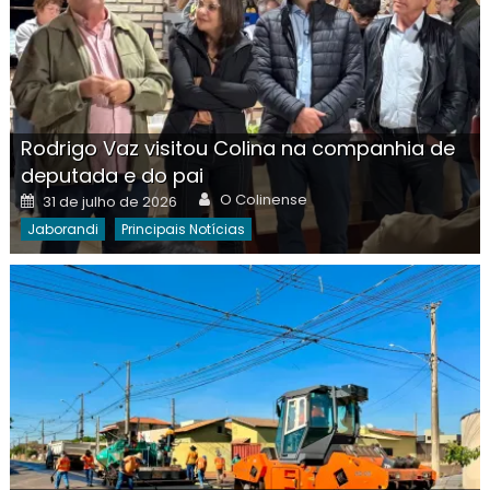
Rodrigo Vaz visitou Colina na companhia de
deputada e do pai
Author
Posted
O Colinense
31 de julho de 2026
on
Jaborandi
Principais Notícias