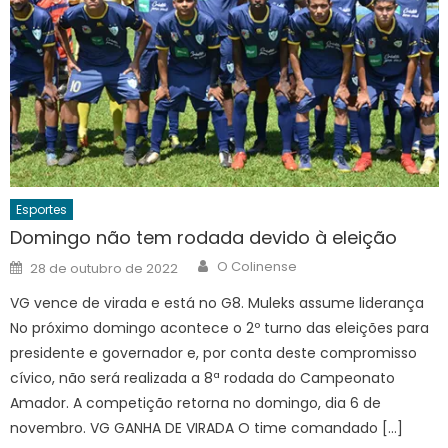
Esportes
Domingo não tem rodada devido à eleição
Author
Posted
O Colinense
28 de outubro de 2022
on
VG vence de virada e está no G8. Muleks assume liderança
No próximo domingo acontece o 2º turno das eleições para
presidente e governador e, por conta deste compromisso
cívico, não será realizada a 8ª rodada do Campeonato
Amador. A competição retorna no domingo, dia 6 de
novembro. VG GANHA DE VIRADA O time comandado […]