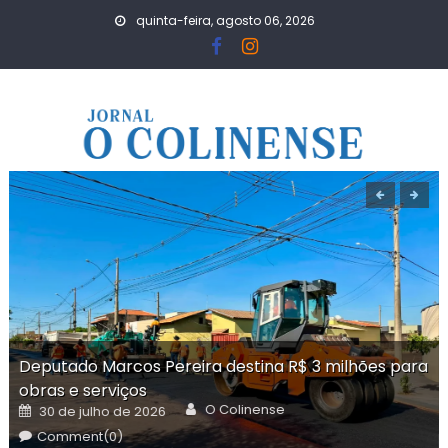
Skip
quinta-feira, agosto 06, 2026
to
content
Deputado Marcos Pereira destina R$ 3 milhões para
obras e serviços
Author
Posted
O Colinense
30 de julho de 2026
on
Comment(0)