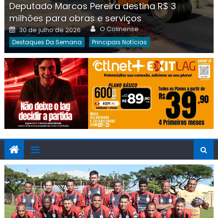
Deputado Marcos Pereira destina R$ 3
milhões para obras e serviços
Author
Posted
O Colinense
30 de julho de 2026
on
Destaques Da Semana
Principais Notícias