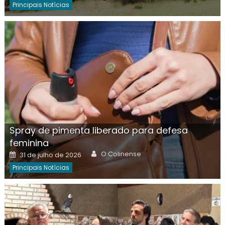
Principais Notícias
Spray de pimenta liberado para defesa
feminina
Author
Posted
O Colinense
31 de julho de 2026
on
Principais Notícias