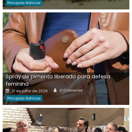
Principais Notícias
Spray de pimenta liberado para defesa
feminina
Author
Posted
O Colinense
31 de julho de 2026
on
Principais Notícias