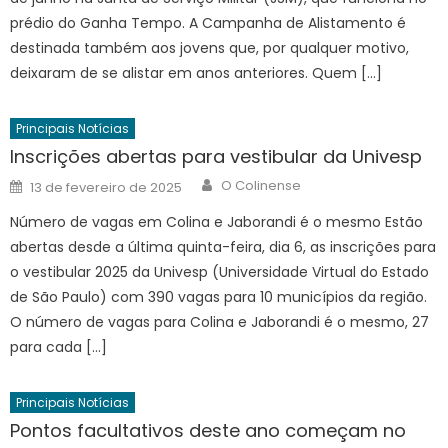
prédio do Ganha Tempo. A Campanha de Alistamento é
destinada também aos jovens que, por qualquer motivo,
deixaram de se alistar em anos anteriores. Quem […]
Principais Notícias
Inscrições abertas para vestibular da Univesp
Author
Posted
O Colinense
13 de fevereiro de 2025
on
Número de vagas em Colina e Jaborandi é o mesmo Estão
abertas desde a última quinta-feira, dia 6, as inscrições para
o vestibular 2025 da Univesp (Universidade Virtual do Estado
de São Paulo) com 390 vagas para 10 municípios da região.
O número de vagas para Colina e Jaborandi é o mesmo, 27
para cada […]
Principais Notícias
Pontos facultativos deste ano começam no