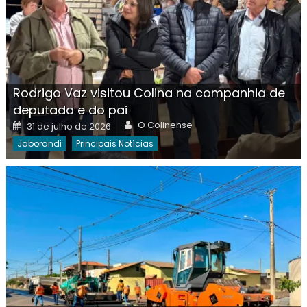
Rodrigo Vaz visitou Colina na companhia de
deputada e do pai
Author
Posted
O Colinense
31 de julho de 2026
on
Jaborandi
Principais Notícias