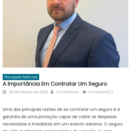
Principais Notícias
A Importância Em Contratar Um Seguro
Posted
Author
24 de março de 2023
O Colinense
Comment(0)
on
Uma das principais razões de se contratar um seguro é a
garantia de uma proteção capaz de cobrir as despesas
necessárias e imediatas em um evento adverso. O seguro