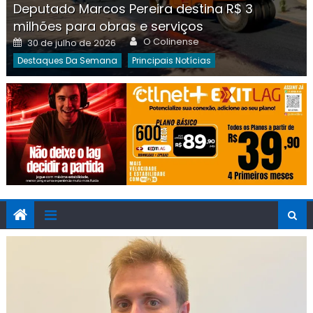
Deputado Marcos Pereira destina R$ 3
milhões para obras e serviços
Author
Posted
O Colinense
30 de julho de 2026
on
Destaques Da Semana
Principais Notícias