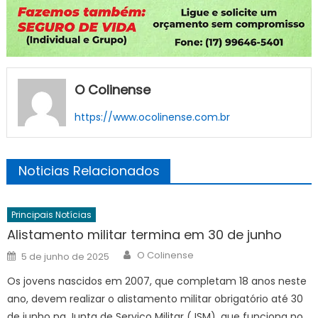
O Colinense
https://www.ocolinense.com.br
Noticias Relacionados
Principais Notícias
Alistamento militar termina em 30 de junho
Author
Posted
O Colinense
5 de junho de 2025
on
Os jovens nascidos em 2007, que completam 18 anos neste
ano, devem realizar o alistamento militar obrigatório até 30
de junho na Junta de Serviço Militar (JSM), que funciona no