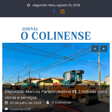
Skip
segunda-feira, agosto 10, 2026
to
content
Deputado Marcos Pereira destina R$ 3 milhões para
obras e serviços
Author
Posted
O Colinense
30 de julho de 2026
on
Comment(0)