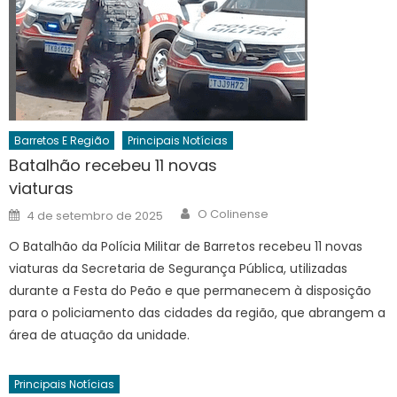
Barretos E Região
Principais Notícias
Batalhão recebeu 11 novas
viaturas
Author
Posted
O Colinense
4 de setembro de 2025
on
O Batalhão da Polícia Militar de Barretos recebeu 11 novas
viaturas da Secretaria de Segurança Pública, utilizadas
durante a Festa do Peão e que permanecem à disposição
para o policiamento das cidades da região, que abrangem a
área de atuação da unidade.
Principais Notícias