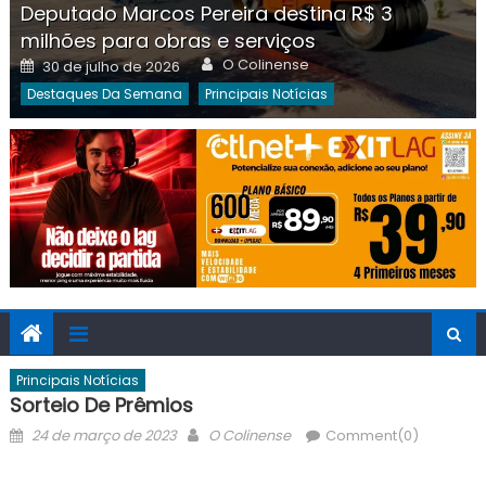
Deputado Marcos Pereira destina R$ 3
milhões para obras e serviços
Author
Posted
O Colinense
30 de julho de 2026
on
Destaques Da Semana
Principais Notícias
Principais Notícias
Sorteio De Prêmios
Posted
Author
24 de março de 2023
O Colinense
Comment(0)
on