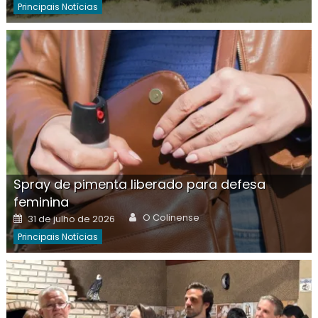
Principais Notícias
Spray de pimenta liberado para defesa
feminina
Author
Posted
O Colinense
31 de julho de 2026
on
Principais Notícias