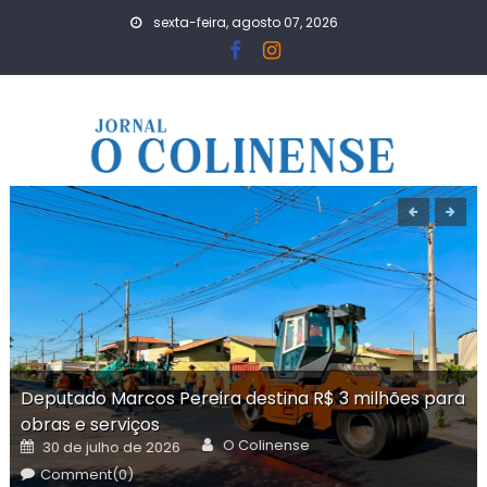
Skip
sexta-feira, agosto 07, 2026
to
content
Deputado Marcos Pereira destina R$ 3 milhões para
obras e serviços
Author
Posted
O Colinense
30 de julho de 2026
on
Comment(0)