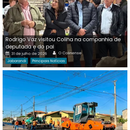
Rodrigo Vaz visitou Colina na companhia de
deputada e do pai
Author
Posted
O Colinense
31 de julho de 2026
on
Jaborandi
Principais Notícias