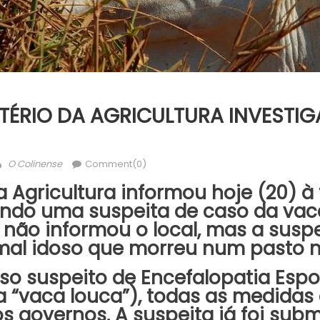
STÉRIO DA AGRICULTURA INVESTIG
Author
O Colinense
Comment(0)
a Agricultura informou hoje (20) à
ando uma suspeita de caso da vac
a não informou o local, mas a susp
al idoso que morreu num pasto n
so suspeito de Encefalopatia Esp
a “vaca louca”), todas as medidas
s governos. A suspeita já foi sub