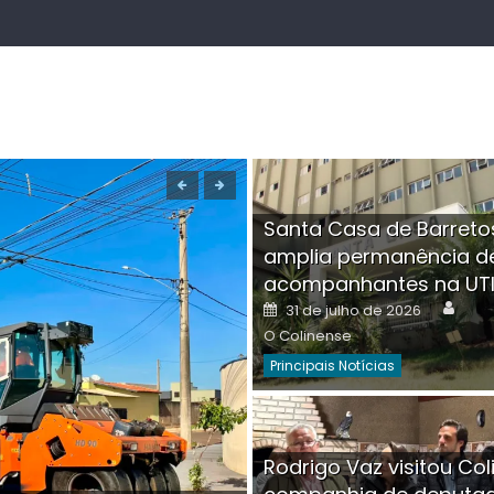
Santa Casa de Barreto
amplia permanência d
acompanhantes na UT
Auth
Posted
31 de julho de 2026
on
O Colinense
Principais Notícias
Boutique na Av. Â
Rodrigo Vaz visitou Col
invadida por cri
Aut