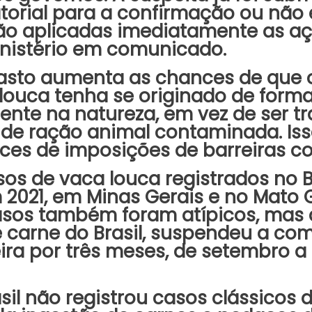
torial para a confirmação ou não e
rão aplicadas imediatamente as aç
nistério em comunicado.
asto aumenta as chances de que 
louca tenha se originado de forma 
te na natureza, em vez de ser tr
 de ração animal contaminada. Iss
ces de imposições de barreiras co
os de vaca louca registrados no B
2021, em Minas Gerais e no Mato 
asos também foram atípicos, mas 
carne do Brasil, suspendeu a co
eira por três meses, de setembro 
asil não registrou casos clássicos 