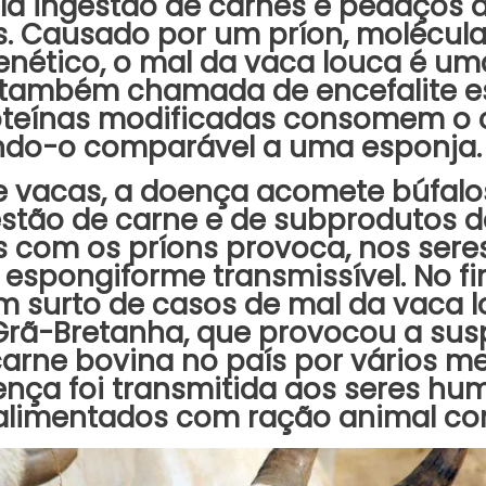
a ingestão de carnes e pedaços 
 Causado por um príon, molécula
nético, o mal da vaca louca é u
 também chamada de encefalite 
oteínas modificadas consomem o 
ando-o comparável a uma esponja.
e vacas, a doença acomete búfalos
estão de carne e de subprodutos 
 com os príons provoca, nos sere
 espongiforme transmissível. No f
m surto de casos de mal da vaca 
rã-Bretanha, que provocou a sus
rne bovina no país por vários me
ença foi transmitida aos seres hu
 alimentados com ração animal co