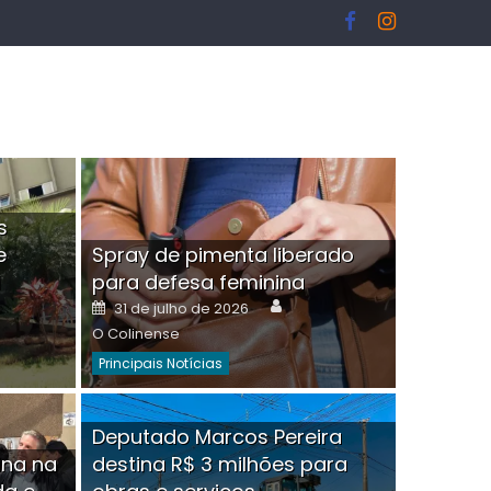
s
e
Spray de pimenta liberado
I
para defesa feminina
or
Author
Posted
31 de julho de 2026
on
O Colinense
Principais Notícias
ngelo Martins Tristão é
Deputado Marcos Pereira
ina na
destina R$ 3 milhões para
minoso mascarado
Empres
hor