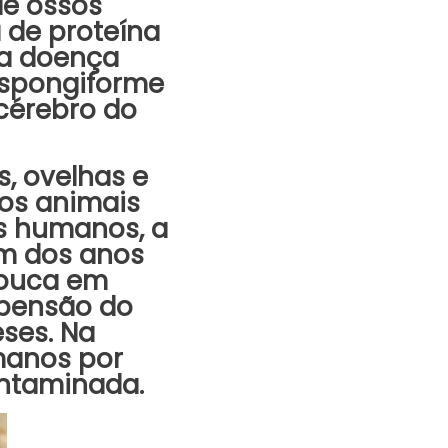
de ossos
 de proteína
ma doença
espongiforme
cérebro do
, ovelhas e
dos animais
s humanos, a
im dos anos
louca em
pensão do
ses. Na
manos por
ntaminada.