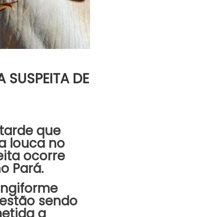
A SUSPEITA DE
 tarde que
a louca no
eita ocorre
o Pará.
ongiforme
 estão sendo
metida a