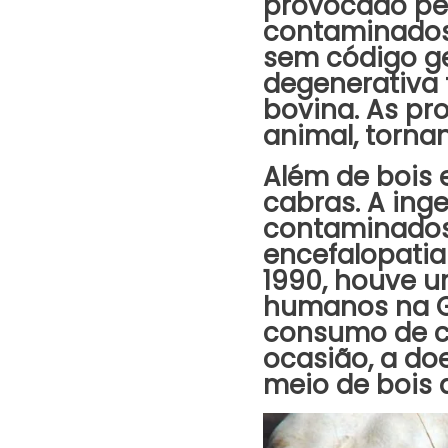
provocado pel
contaminados.
sem código ge
degenerativa
bovina. As pr
animal, torn
Além de bois 
cabras. A ing
contaminados
encefalopatia
1990, houve u
humanos na G
consumo de ca
ocasião, a do
meio de bois