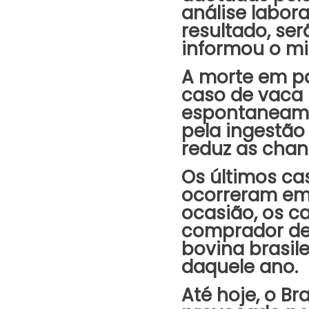
análise labora
resultado, se
informou o mi
A morte em p
caso de vaca 
espontaneamen
pela ingestão
reduz as chan
Os últimos cas
ocorreram em 
ocasião, os c
comprador de 
bovina brasil
daquele ano.
Até hoje, o Br