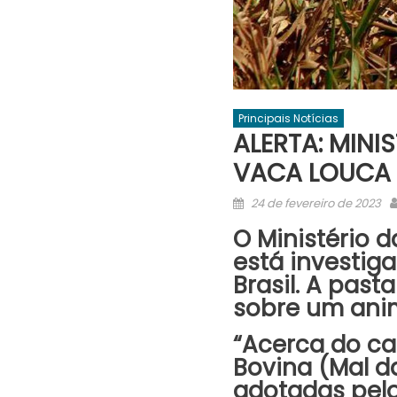
Principais Notícias
ALERTA: MINI
VACA LOUCA
Posted
24 de fevereiro de 2023
on
O Ministério d
está investig
Brasil. A past
sobre um anim
“Acerca do ca
Bovina (Mal d
adotadas pelo