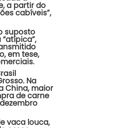
, a partir do
ões cabíveis”,
o suposto
“atípica”,
ansmitido
o, em tese,
merciais.
rasil
Grosso. Na
a China, maior
mpra de carne
a dezembro
de vaca louca,