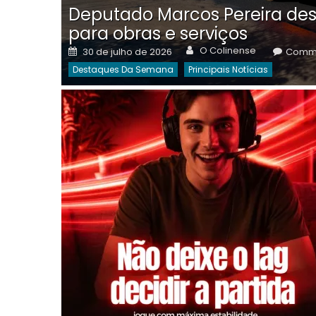
Deputado Marcos Pereira des
para obras e serviços
Author
Posted
O Colinense
30 de julho de 2026
Comme
on
Destaques Da Semana
Principais Notícias