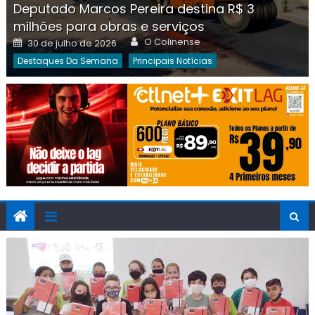
Deputado Marcos Pereira destina R$ 3
milhões para obras e serviços
Author
Posted
O Colinense
30 de julho de 2026
on
Destaques Da Semana
Principais Notícias