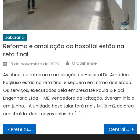
Jaborandi
Reforma e ampliação do hospital estão na
reta final
Author
Posted
O Colinense
18 de novembro de 2022
on
As obras de reforma e ampliação do Hospital Dr. Amadeu
Pagliuso estão na reta final e seguem em ritmo acelerado.
Os serviços, executados pela empresa De Paula & Ricci
Engenharia Ltda – ME, vencedora da licitação, tiveram início
em junho. A unidade hospitalar terá mais 141,15 m2 de área
construída, duas novas salas de […]
Navegação
Prefeitura entrega mais uma casa 100% reformada
Central de Transportes está pronta para agendar viagens de saúde
de