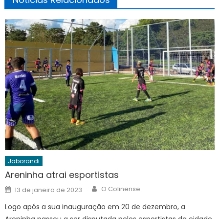
Jaborandi
Areninha atrai esportistas
Author
Posted
O Colinense
13 de janeiro de 2023
on
Logo após a sua inauguração em 20 de dezembro, a