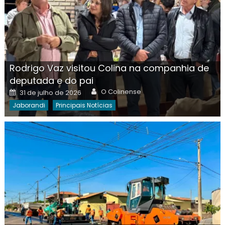
Rodrigo Vaz visitou Colina na companhia de
deputada e do pai
Author
Posted
O Colinense
31 de julho de 2026
on
Jaborandi
Principais Notícias