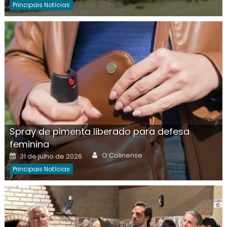
Principais Notícias
Spray de pimenta liberado para defesa
feminina
Author
Posted
O Colinense
31 de julho de 2026
on
Principais Notícias