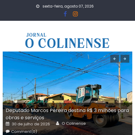
Skip
sexta-feira, agosto 07, 2026
to
content
Deputado Marcos Pereira destina R$ 3 milhões para
obras e serviços
Author
Posted
O Colinense
30 de julho de 2026
on
Comment(0)