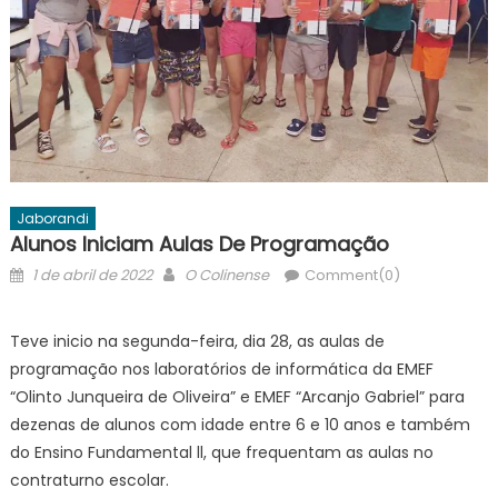
Jaborandi
Alunos Iniciam Aulas De Programação
Posted
Author
1 de abril de 2022
O Colinense
Comment(0)
on
Teve inicio na segunda-feira, dia 28, as aulas de
programação nos laboratórios de informática da EMEF
“Olinto Junqueira de Oliveira” e EMEF “Arcanjo Gabriel” para
dezenas de alunos com idade entre 6 e 10 anos e também
do Ensino Fundamental ll, que frequentam as aulas no
contraturno escolar.