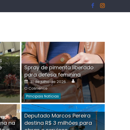
s
e
Spray de pimenta liberado
I
para defesa feminina
or
Author
Posted
31 de julho de 2026
on
O Colinense
Principais Notícias
ngelo Martins Tristão é
Deputado Marcos Pereira
ina na
destina R$ 3 milhões para
minoso mascarado
Empres
hor