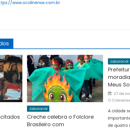
ttps://www.ocolinense.com.br
ados
Jaborandi
Prefeitu
moradia
Meus So
Posted
27 de n
on
O Colinens
Jaborandi
A cidade s
acitados
Creche celebra o Folclore
importante
Brasileiro com
de quatro 