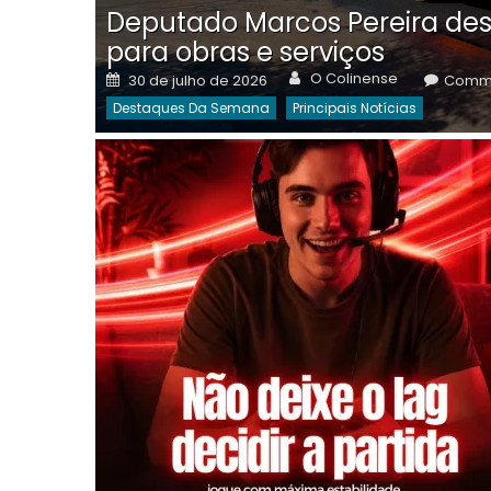
Deputado Marcos Pereira des
para obras e serviços
Author
Posted
O Colinense
30 de julho de 2026
Comme
on
Destaques Da Semana
Principais Notícias