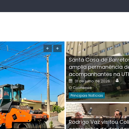
Santa Casa de Barreto
amplia permanência d
acompanhantes na UT
Auth
Posted
31 de julho de 2026
on
O Colinense
Principais Notícias
Boutique na Av. Â
Rodrigo Vaz visitou Col
invadida por cri
Aut