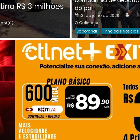
companhia de deputa
Posted
O C
30 de julho de 2026
tina R$ 3 milhões
on
do pai
Destaques Da Semana
Princip
Auth
Posted
31 de julho de 2026
on
O Colinense
nt(0)
Jaborandi
Principais Notícias