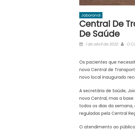
Jaborandi
Central De T
De Saúde
Posted
Auth
1 de abril de 2022
O Co
on
Os pacientes que necessi
nova Central de Transport
novo local inaugurado re
A secretária de Saúde, Joi
nova Central, mas a base 
todos os dias da semana, 
reguladas pela Central Reg
O atendimento ao público 