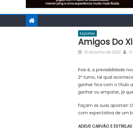
Esportes
Amigos Do Xib
Posted
Au
10 de junho de 2022
O 
on
Pois é, a previsibilidade 
2º turno, tal qual aconte
ganhar fica com o título 
ganhar ou empatar, já que
Façam as suas apostas! O 
com expectativa de um b
ADEUS CARVÃO E ESTRELAS