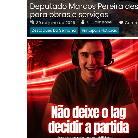
Deputado Marcos Pereira des
para obras e serviços
Author
Posted
O Colinense
30 de julho de 2026
Comme
on
Destaques Da Semana
Principais Notícias