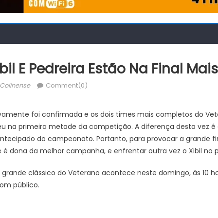
il E Pedreira Estão Na Final Ma
thor
Colinense
Comment(0)
novamente foi confirmada e os dois times mais completos do Vete
ceu na primeira metade da competição. A diferença desta vez é 
antecipado do campeonato. Portanto, para provocar a grande fin
 é dona da melhor campanha, e enfrentar outra vez o Xibil no p
grande clássico do Veterano acontece neste domingo, às 10 hor
om público.