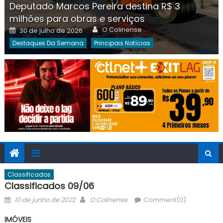
Deputado Marcos Pereira destina R$ 3
milhões para obras e serviços
Author
Posted
O Colinense
30 de julho de 2026
on
Destaques Da Semana
Principais Notícias
Classificados
Classificados 09/06
Posted
Author
10 de junho de 2022
O Colinense
Comment(0)
on
IMÓVEIS