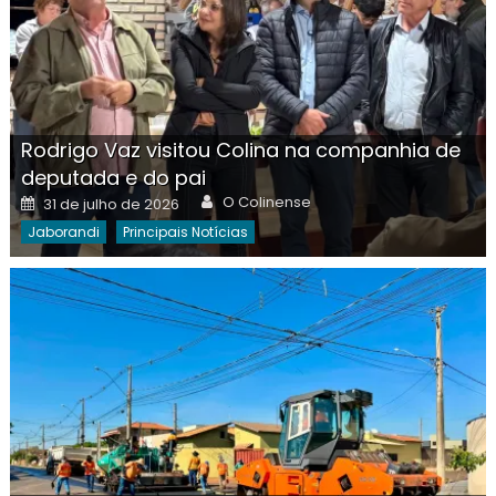
Rodrigo Vaz visitou Colina na companhia de
deputada e do pai
Author
Posted
O Colinense
31 de julho de 2026
on
Jaborandi
Principais Notícias