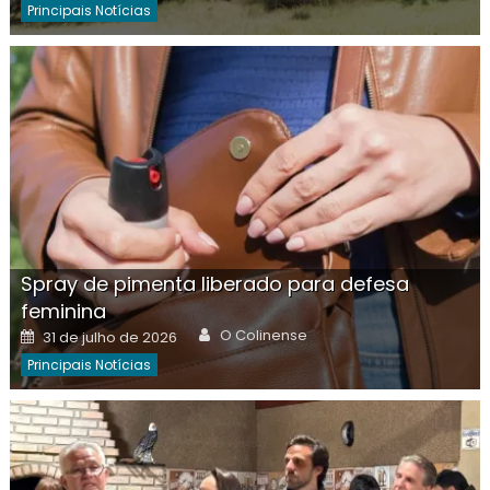
Principais Notícias
Spray de pimenta liberado para defesa
feminina
Author
Posted
O Colinense
31 de julho de 2026
on
Principais Notícias