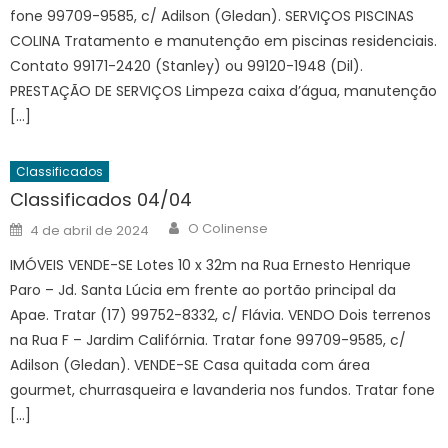
fone 99709-9585, c/ Adilson (Gledan). SERVIÇOS PISCINAS
COLINA Tratamento e manutenção em piscinas residenciais.
Contato 99171-2420 (Stanley) ou 99120-1948 (Dil).
PRESTAÇÃO DE SERVIÇOS Limpeza caixa d’água, manutenção
[…]
Classificados
Classificados 04/04
Author
Posted
O Colinense
4 de abril de 2024
on
IMÓVEIS VENDE-SE Lotes 10 x 32m na Rua Ernesto Henrique
Paro – Jd. Santa Lúcia em frente ao portão principal da
Apae. Tratar (17) 99752-8332, c/ Flávia. VENDO Dois terrenos
na Rua F – Jardim Califórnia. Tratar fone 99709-9585, c/
Adilson (Gledan). VENDE-SE Casa quitada com área
gourmet, churrasqueira e lavanderia nos fundos. Tratar fone
[…]