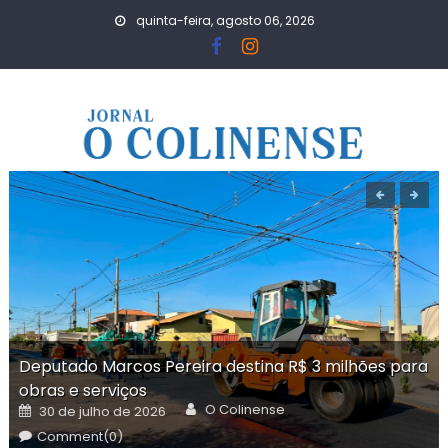
Skip
quinta-feira, agosto 06, 2026
to
content
Deputado Marcos Pereira destina R$ 3 milhões para
obras e serviços
Author
Posted
O Colinense
30 de julho de 2026
on
Comment(0)