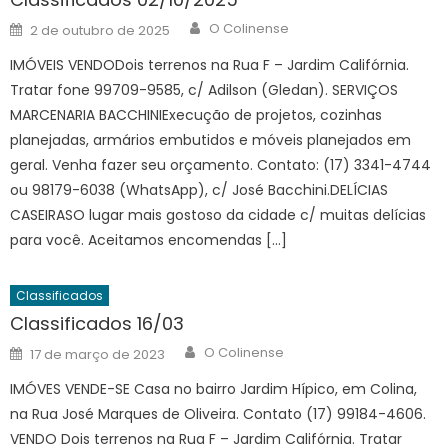
Author
Posted
O Colinense
2 de outubro de 2025
on
IMÓVEIS VENDODois terrenos na Rua F – Jardim Califórnia.
Tratar fone 99709-9585, c/ Adilson (Gledan). SERVIÇOS
MARCENARIA BACCHINIExecução de projetos, cozinhas
planejadas, armários embutidos e móveis planejados em
geral. Venha fazer seu orçamento. Contato: (17) 3341-4744
ou 98179-6038 (WhatsApp), c/ José Bacchini.DELÍCIAS
CASEIRASO lugar mais gostoso da cidade c/ muitas delícias
para você. Aceitamos encomendas […]
Classificados
Classificados 16/03
Author
Posted
O Colinense
17 de março de 2023
on
IMÓVES VENDE-SE Casa no bairro Jardim Hípico, em Colina,
na Rua José Marques de Oliveira. Contato (17) 99184-4606.
VENDO Dois terrenos na Rua F – Jardim Califórnia. Tratar