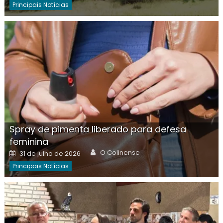
Principais Notícias
Spray de pimenta liberado para defesa
feminina
Author
Posted
O Colinense
31 de julho de 2026
on
Principais Notícias