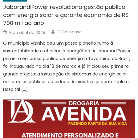
JaborandiPower revoluciona gestão pública
com energia solar e garante economia de R$
700 mil ao ano
Author
Posted
O Colinense
3 de abril de 2025
on
O município vizinho deu um passo pioneiro rumo à
sustentabilidade e eficiência energética. A JaborandiPower,
primeira empresa pública de energia fotovoltaica do Brasil,
foi inaugurada no dia 18 de março e já iniciou seu primeiro
grande projeto: a instalação de sistemas de energia solar
em prédios públicos da cidade. A iniciativa já contempla o
Hospital […]