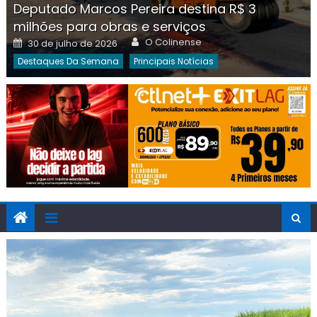
Deputado Marcos Pereira destina R$ 3
milhões para obras e serviços
Author
Posted
O Colinense
30 de julho de 2026
on
Destaques Da Semana
Principais Notícias