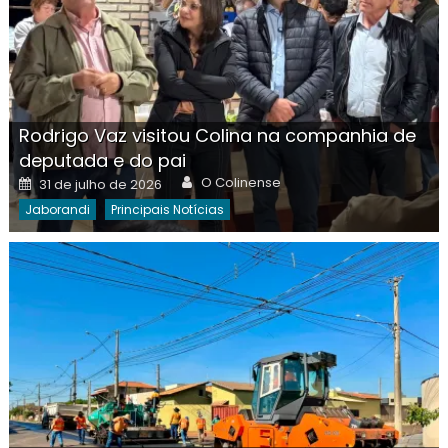
Rodrigo Vaz visitou Colina na companhia de
deputada e do pai
Author
Posted
O Colinense
31 de julho de 2026
on
Jaborandi
Principais Notícias