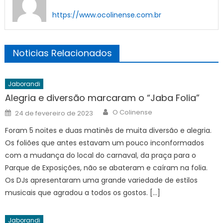
https://www.ocolinense.com.br
Noticias Relacionados
Jaborandi
Alegria e diversão marcaram o “Jaba Folia”
Author
Posted
O Colinense
24 de fevereiro de 2023
on
Foram 5 noites e duas matinês de muita diversão e alegria.
Os foliões que antes estavam um pouco inconformados
com a mudança do local do carnaval, da praça para o
Parque de Exposições, não se abateram e caíram na folia.
Os DJs apresentaram uma grande variedade de estilos
musicais que agradou a todos os gostos. […]
Jaborandi