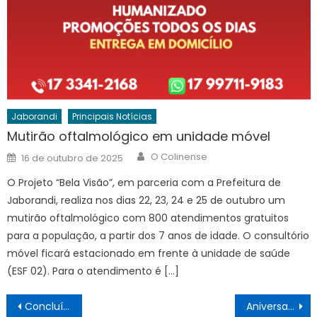
Jaborandi
Principais Notícias
Mutirão oftalmológico em unidade móvel
Author
Posted
O Colinense
16 de outubro de 2025
on
O Projeto “Bela Visão”, em parceria com a Prefeitura de
Jaborandi, realiza nos dias 22, 23, 24 e 25 de outubro um
mutirão oftalmológico com 800 atendimentos gratuitos
para a população, a partir dos 7 anos de idade. O consultório
móvel ficará estacionado em frente à unidade de saúde
(ESF 02). Para o atendimento é […]
Navegação
Concluída mais uma etapa no Centro de Lazer
Aniversariantes 24/03 a 30/03