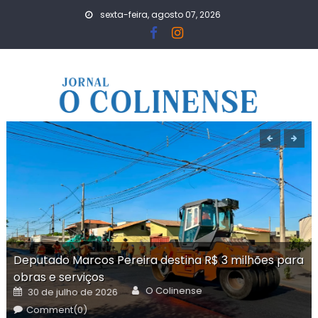
Skip
sexta-feira, agosto 07, 2026
to
content
Deputado Marcos Pereira destina R$ 3 milhões para
obras e serviços
Author
Posted
O Colinense
30 de julho de 2026
on
Comment(0)