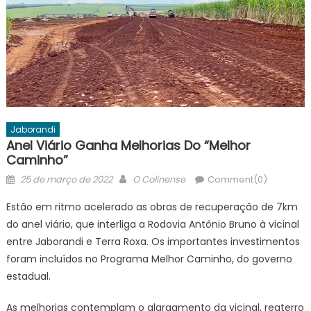
Jaborandi
Anel Viário Ganha Melhorias Do “Melhor
Caminho”
Posted
Author
25 de março de 2022
O Colinense
Comment(0)
on
Estão em ritmo acelerado as obras de recuperação de 7km
do anel viário, que interliga a Rodovia Antônio Bruno à vicinal
entre Jaborandi e Terra Roxa. Os importantes investimentos
foram incluídos no Programa Melhor Caminho, do governo
estadual.
As melhorias contemplam o alargamento da vicinal, reaterro