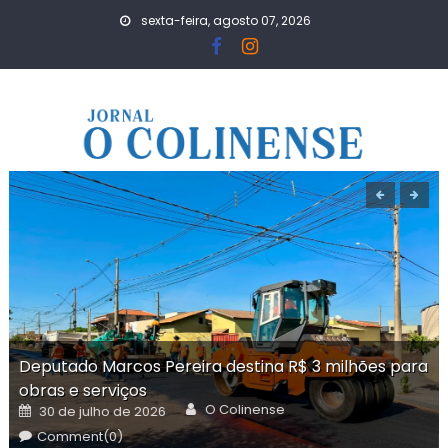
Skip
sexta-feira, agosto 07, 2026
to
content
Deputado Marcos Pereira destina R$ 3 milhões para
obras e serviços
Author
Posted
O Colinense
30 de julho de 2026
on
Comment(0)