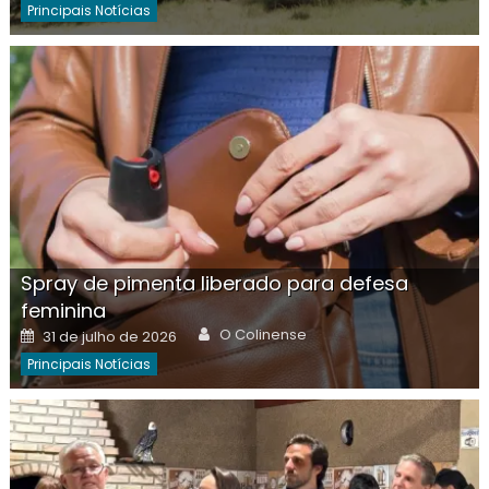
Principais Notícias
Spray de pimenta liberado para defesa
feminina
Author
Posted
O Colinense
31 de julho de 2026
on
Principais Notícias