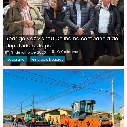
Rodrigo Vaz visitou Colina na companhia de
deputada e do pai
Author
Posted
O Colinense
31 de julho de 2026
on
Jaborandi
Principais Notícias