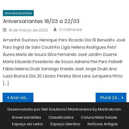
Aniversariantes
Aniversariantes 18/03 a 22/03
Author
Posted
O Colinense
18 de março de 2022
on
Amanhã Gustavo Henrique Paro Ricardo Dia 19 Benedito José
Paro Ingrid de Salvi Coutinho Lígia Helena Rodrigues Petri
Áurea Maria de Souza Silva Fernando José Jardim Duarte
Maria Eduarda Possidonio de Souza Adriana Piai Paro Polizelli
Fábia Helena Drubi Santiago Eneida José Jorge Drubi Ana
Luiza Brunozi Dia 20 Lázaro Pereira Silva Lara Junqueira Pinto
[…]
Navegação
Anel viário ganha melhorias do “Melhor Caminho”
Plural 24/03
de
Desenvolvido por Net Solutions
|
Mantranews by
Mantrabrain
.
Post
Aniversariantes
Classificados
Coluna Mais Saúde
Espaço do Leitor
Espaço Literário
Notícias Antigas