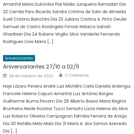
Amanhã Maria Dulcinéia Piai Nádia Junqueira Ramadan Dia
22 Camila Paro Ricardo Sandra Cristina de Salvi de Almeida
Sueli Cristina Bianchini Dia 23 Juliana Cristina A. Pinto Deuler
Samuel de Castro Rosângela Fonzar Rebeca Sainati
Gharibian Dia 24 Rubens Virgilio Silva Vanderlei Fernando
Rodrigues Lívia Maria […]
Aniversariantes
Aniversariantes 27/10 a 02/11
Author
Posted
O Colinense
28 de outubro de 2022
on
Hoje Lázaro Pereira André Luiz Michilini Carla Daniela Ardengui
Francele Helena Capuci Amanhã Luiz Antônio Borges
Guilherme Ikuma Pezzim Dia 29 Alberto Basso Maria Regina
Brunheira Neide Rozana Tucci Sensato Lúcia Helena da Silva
Luiz Roberto Oliveira Campagnon Edméia Ferreira de Araújo
Dia 30 Natália Melo Maia Dia 31 Maria A. dos Santos Azevedo
Dia […]