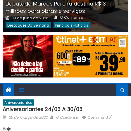
Deputado Marcos Pereira destina R$ 3
milhões para obras e serviços
Author
Posted
O Colinense
30 de julho de 2026
on
Destaques Da Semana
Principais Notícias
Aniversariantes
Aniversariantes 24/03 A 30/03
Posted
Author
25 de março de 2022
O Colinense
Comment(0)
on
Hoje