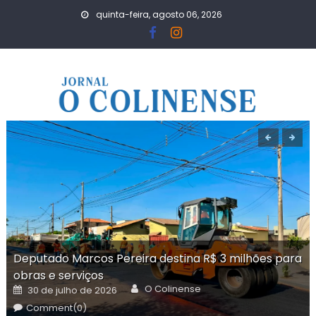
Skip
quinta-feira, agosto 06, 2026
to
content
Deputado Marcos Pereira destina R$ 3 milhões para
obras e serviços
Author
Posted
O Colinense
30 de julho de 2026
on
Comment(0)