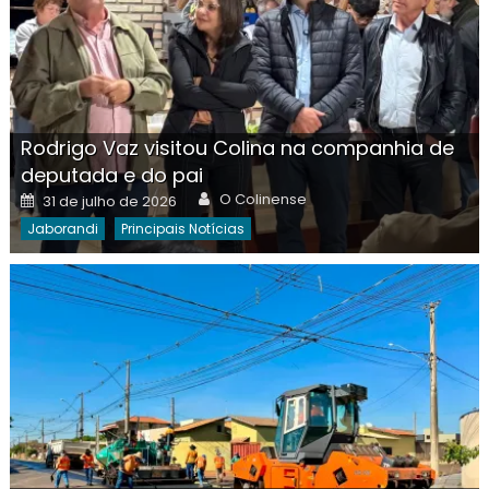
Rodrigo Vaz visitou Colina na companhia de
deputada e do pai
Author
Posted
O Colinense
31 de julho de 2026
on
Jaborandi
Principais Notícias