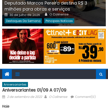
Deputado Marcos Pereira destina R$ 3
milhões para obras e serviços
Author
Posted
O Colinense
30 de julho de 2026
on
Destaques Da Semana
Principais Notícias
Aniversariantes
Aniversariantes 01/09 A 07/09
Posted
Author
2 de setembro de 2022
O Colinense
Comment(0)
on
Hoje