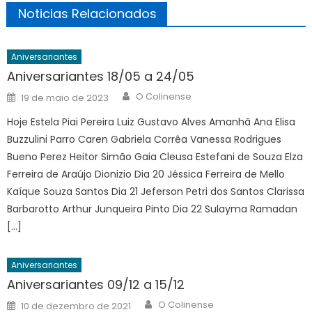
Noticias Relacionados
Aniversariantes
Aniversariantes 18/05 a 24/05
Author
Posted
O Colinense
19 de maio de 2023
on
Hoje Estela Piai Pereira Luiz Gustavo Alves Amanhã Ana Elisa
Buzzulini Parro Caren Gabriela Corrêa Vanessa Rodrigues
Bueno Perez Heitor Simão Gaia Cleusa Estefani de Souza Elza
Ferreira de Araújo Dionizio Dia 20 Jéssica Ferreira de Mello
Kaíque Souza Santos Dia 21 Jeferson Petri dos Santos Clarissa
Barbarotto Arthur Junqueira Pinto Dia 22 Sulayma Ramadan
[…]
Aniversariantes
Aniversariantes 09/12 a 15/12
Author
Posted
O Colinense
10 de dezembro de 2021
on