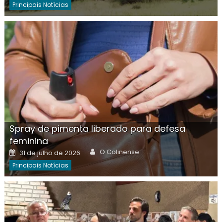
Principais Notícias
Spray de pimenta liberado para defesa
feminina
Author
Posted
O Colinense
31 de julho de 2026
on
Principais Notícias