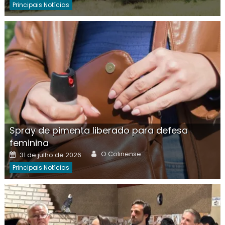
Principais Notícias
Spray de pimenta liberado para defesa
feminina
Author
Posted
O Colinense
31 de julho de 2026
on
Principais Notícias