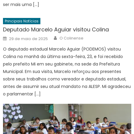
ser mais uma […]
Principais Notícias
Deputado Marcelo Aguiar visitou Colina
Author
Posted
O Colinense
29 de maio de 2025
on
O deputado estadual Marcelo Aguiar (PODEMOS) visitou
Colina na manhã da última sexta-feira, 23, e foi recebido
pelo prefeito Mi em seu gabinete, na sede da Prefeitura
Municipal. Em sua visita, Marcelo reforçou aos presentes
sobre seus trabalhos como vereador e deputado estadual,
antes de assumir seu atual mandato na ALESP. Mi agradeceu
o parlamentar […]