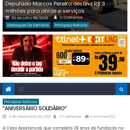
Deputado Marcos Pereira destina R$ 3
milhões para obras e serviços
Author
Posted
O Colinense
30 de julho de 2026
on
Destaques Da Semana
Principais Notícias
Principais Notícias
“ANIVERSÁRIO SOLIDÁRIO”
Posted
Author
2 de dezembro de 2021
O Colinense
Comment(0)
on
A Casa Assistencial, que completa 29 anos de fundação no