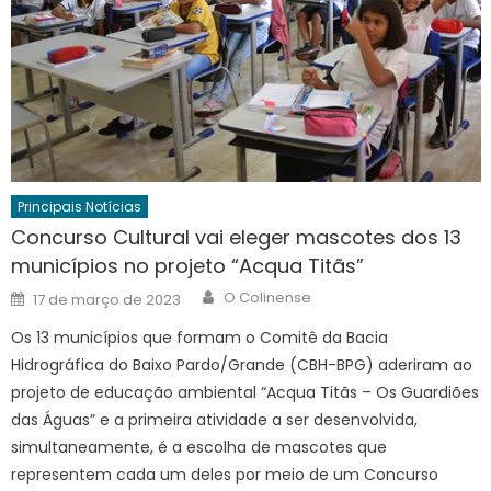
Principais Notícias
Concurso Cultural vai eleger mascotes dos 13
municípios no projeto “Acqua Titãs”
Author
Posted
O Colinense
17 de março de 2023
on
Os 13 municípios que formam o Comitê da Bacia
Hidrográfica do Baixo Pardo/Grande (CBH-BPG) aderiram ao
projeto de educação ambiental “Acqua Titãs – Os Guardiões
das Águas” e a primeira atividade a ser desenvolvida,
simultaneamente, é a escolha de mascotes que
representem cada um deles por meio de um Concurso