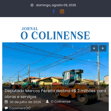
Skip
domingo, agosto 09, 2026
to
content
Deputado Marcos Pereira destina R$ 3 milhões para
obras e serviços
Author
Posted
O Colinense
30 de julho de 2026
on
Comment(0)