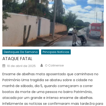
Destaques Da Semana
Principais Notícias
ATAQUE FATAL
Author
Posted
O Colinense
10 de abril de 2025
on
Enxame de abelhas mata aposentado que caminhava no
Patrimônio Uma tragédia se abateu sobre a cidade na
manhã de sábado, dia 5, quando começaram a correr
boatos da morte de uma pessoa no bairro Patrimônio,
atacada por um grande e intenso enxame de abelhas.
Infelizmente as notícias se confirmaram mais tarde.Era para