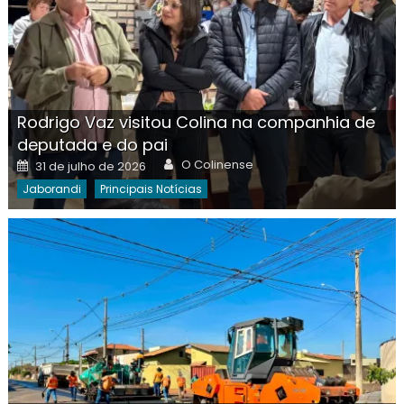
Rodrigo Vaz visitou Colina na companhia de
deputada e do pai
Author
Posted
O Colinense
31 de julho de 2026
on
Jaborandi
Principais Notícias