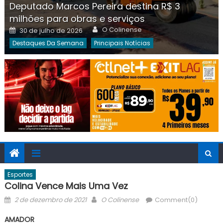
Deputado Marcos Pereira destina R$ 3
milhões para obras e serviços
Author
Posted
O Colinense
30 de julho de 2026
on
Destaques Da Semana
Principais Notícias
Esportes
Colina Vence Mais Uma Vez
Posted
Author
2 de dezembro de 2021
O Colinense
Comment(0)
on
AMADOR