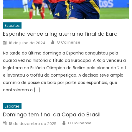
Esportes
Espanha vence a Inglaterra na final da Euro
Author
Posted
O Colinense
18 de julho de 2024
on
Na tarde do último domingo a Espanha conquistou pela
quarta vez na história o título da Eurocopa. A Roja venceu a
Inglaterra no Estádio Olímpico de Berlim pelo placar de 2 a 1
e levantou o troféu da competição. A decisão teve amplo
domínio de posse de bola por parte dos espanhóis, que
controlaram o […]
Esportes
Domingo tem final da Copa do Brasil
Author
Posted
O Colinense
18 de dezembro de 2025
on