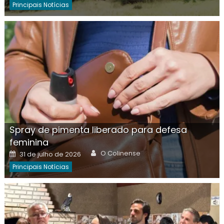
Principais Notícias
Spray de pimenta liberado para defesa
feminina
Author
Posted
O Colinense
31 de julho de 2026
on
Principais Notícias