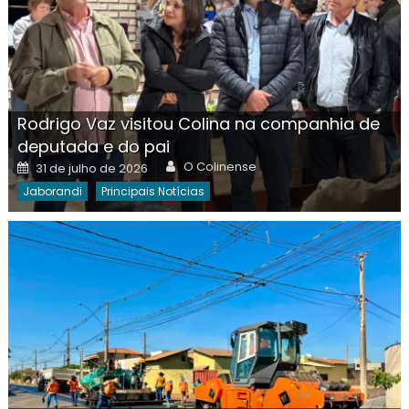
Rodrigo Vaz visitou Colina na companhia de
deputada e do pai
Author
Posted
O Colinense
31 de julho de 2026
on
Jaborandi
Principais Notícias