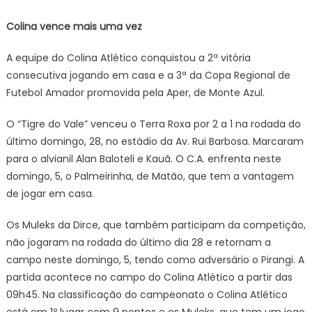
Colina vence mais uma vez
A equipe do Colina Atlético conquistou a 2ª vitória
consecutiva jogando em casa e a 3ª da Copa Regional de
Futebol Amador promovida pela Aper, de Monte Azul.
O “Tigre do Vale” venceu o Terra Roxa por 2 a 1 na rodada do
último domingo, 28, no estádio da Av. Rui Barbosa. Marcaram
para o alvianil Alan Baloteli e Kauã. O C.A. enfrenta neste
domingo, 5, o Palmeirinha, de Matão, que tem a vantagem
de jogar em casa.
Os Muleks da Dirce, que também participam da competição,
não jogaram na rodada do último dia 28 e retornam a
campo neste domingo, 5, tendo como adversário o Pirangi. A
partida acontece no campo do Colina Atlético a partir das
09h45. Na classificação do campeonato o Colina Atlético
está em 1º lugar com 9 pontos e os Muleks, que tem um jogo