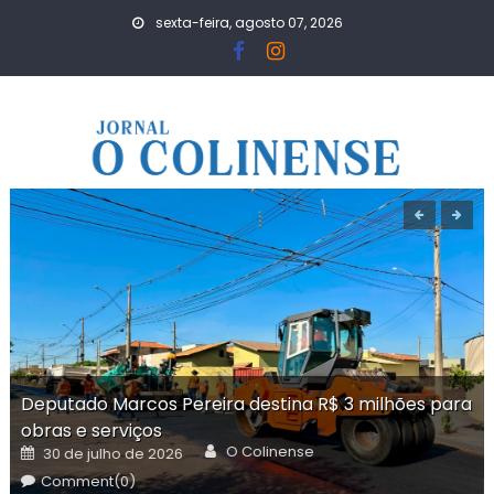
Skip
sexta-feira, agosto 07, 2026
to
content
Deputado Marcos Pereira destina R$ 3 milhões para
obras e serviços
Author
Posted
O Colinense
30 de julho de 2026
on
Comment(0)