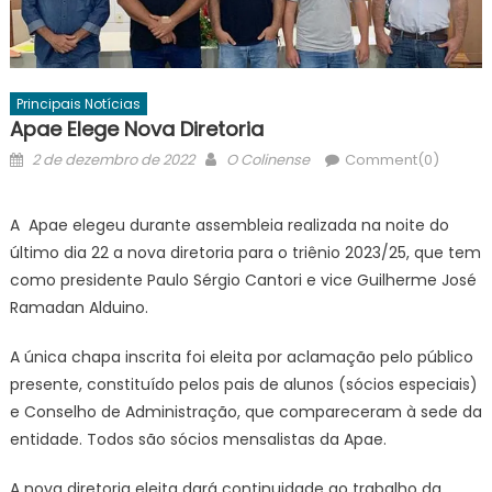
Principais Notícias
Apae Elege Nova Diretoria
Posted
Author
2 de dezembro de 2022
O Colinense
Comment(0)
on
A Apae elegeu durante assembleia realizada na noite do
último dia 22 a nova diretoria para o triênio 2023/25, que tem
como presidente Paulo Sérgio Cantori e vice Guilherme José
Ramadan Alduino.
A única chapa inscrita foi eleita por aclamação pelo público
presente, constituído pelos pais de alunos (sócios especiais)
e Conselho de Administração, que compareceram à sede da
entidade. Todos são sócios mensalistas da Apae.
A nova diretoria eleita dará continuidade ao trabalho da