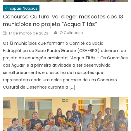
Principais Notícias
Concurso Cultural vai eleger mascotes dos 13
municípios no projeto “Acqua Titãs”
Author
Posted
O Colinense
17 de março de 2023
on
Os 13 municípios que formam o Comitê da Bacia
Hidrográfica do Baixo Pardo/Grande (CBH-BPG) aderiram ao
projeto de educação ambiental “Acqua Titãs – Os Guardiões
das Águas” e a primeira atividade a ser desenvolvida,
simultaneamente, é a escolha de mascotes que
representem cada um deles por meio de um Concurso
Cultural de Desenhos durante a […]