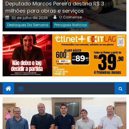
Deputado Marcos Pereira destina R$ 3
milhões para obras e serviços
Author
Posted
O Colinense
30 de julho de 2026
on
Destaques Da Semana
Principais Notícias