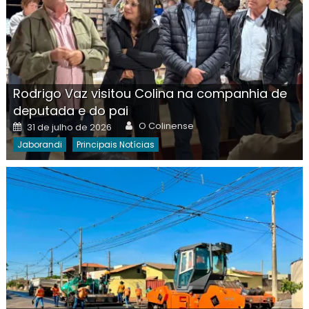
Rodrigo Vaz visitou Colina na companhia de
deputada e do pai
Author
Posted
O Colinense
31 de julho de 2026
on
Jaborandi
Principais Notícias