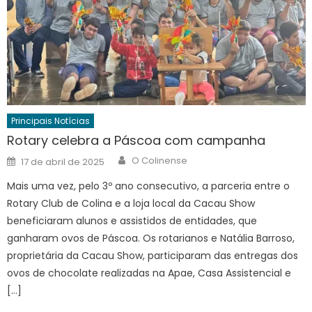
Principais Notícias
Rotary celebra a Páscoa com campanha
Author
Posted
O Colinense
17 de abril de 2025
on
Mais uma vez, pelo 3º ano consecutivo, a parceria entre o
Rotary Club de Colina e a loja local da Cacau Show
beneficiaram alunos e assistidos de entidades, que
ganharam ovos de Páscoa. Os rotarianos e Natália Barroso,
proprietária da Cacau Show, participaram das entregas dos
ovos de chocolate realizadas na Apae, Casa Assistencial e
[…]