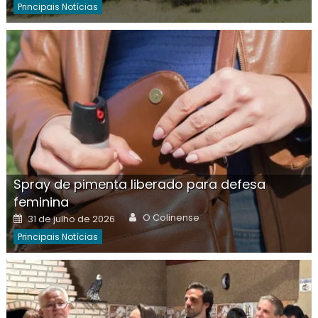
Principais Notícias
Spray de pimenta liberado para defesa
feminina
Author
Posted
O Colinense
31 de julho de 2026
on
Principais Notícias