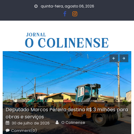
Skip
quinta-feira, agosto 06, 2026
to
content
Deputado Marcos Pereira destina R$ 3 milhões para
obras e serviços
Author
Posted
O Colinense
30 de julho de 2026
on
Comment(0)