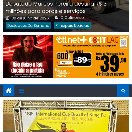
Deputado Marcos Pereira destina R$ 3
milhões para obras e serviços
Author
Posted
O Colinense
30 de julho de 2026
on
Destaques Da Semana
Principais Notícias