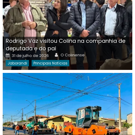
Rodrigo Vaz visitou Colina na companhia de
deputada e do pai
Author
Posted
O Colinense
31 de julho de 2026
on
Jaborandi
Principais Notícias