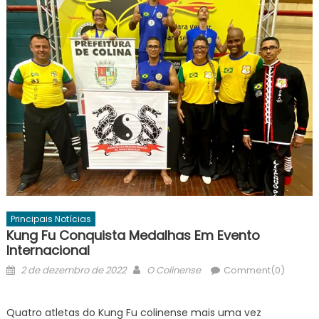
Principais Notícias
Kung Fu Conquista Medalhas Em Evento
Internacional
Posted
Author
2 de dezembro de 2022
O Colinense
Comment(0)
on
Quatro atletas do Kung Fu colinense mais uma vez