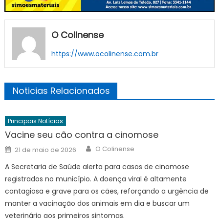
O Colinense
https://www.ocolinense.com.br
Noticias Relacionados
Principais Notícias
Vacine seu cão contra a cinomose
Author
Posted
O Colinense
21 de maio de 2026
on
A Secretaria de Saúde alerta para casos de cinomose
registrados no município. A doença viral é altamente
contagiosa e grave para os cães, reforçando a urgência de
manter a vacinação dos animais em dia e buscar um
veterinário aos primeiros sintomas.