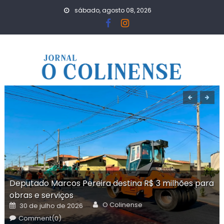
Skip
sábado, agosto 08, 2026
to
content
Deputado Marcos Pereira destina R$ 3 milhões para
obras e serviços
Author
Posted
O Colinense
30 de julho de 2026
on
Comment(0)