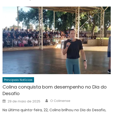
Principais Notícias
Colina conquista bom desempenho no Dia do
Desafio
Author
Posted
O Colinense
29 de maio de 2025
on
Na última quinta-feira, 22, Colina brilhou no Dia do Desafio,