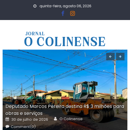
Skip
quinta-feira, agosto 06, 2026
to
content
Deputado Marcos Pereira destina R$ 3 milhões para
obras e serviços
Author
Posted
O Colinense
30 de julho de 2026
on
Comment(0)