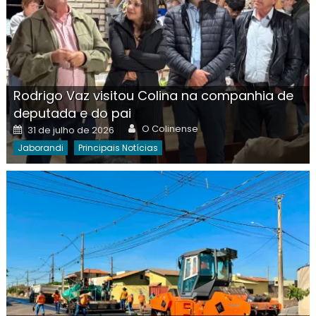
Rodrigo Vaz visitou Colina na companhia de
deputada e do pai
Author
Posted
O Colinense
31 de julho de 2026
on
Jaborandi
Principais Notícias