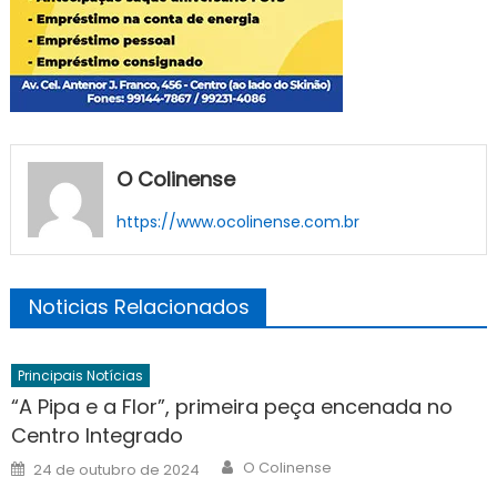
O Colinense
https://www.ocolinense.com.br
Noticias Relacionados
Principais Notícias
“A Pipa e a Flor”, primeira peça encenada no
Centro Integrado
Author
Posted
O Colinense
24 de outubro de 2024
on