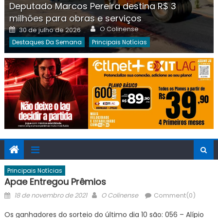
Deputado Marcos Pereira destina R$ 3
milhões para obras e serviços
Author
Posted
O Colinense
30 de julho de 2026
on
Destaques Da Semana
Principais Notícias
Principais Notícias
Apae Entregou Prêmios
Posted
Author
18 de novembro de 2021
O Colinense
Comment(0)
on
Os ganhadores do sorteio do último dia 10 são: 056 – Alípio