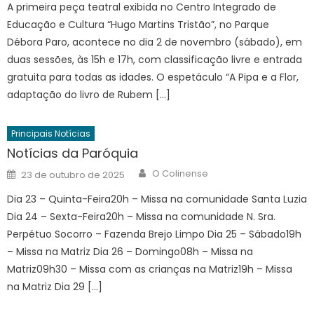
A primeira peça teatral exibida no Centro Integrado de
Educação e Cultura “Hugo Martins Tristão”, no Parque
Débora Paro, acontece no dia 2 de novembro (sábado), em
duas sessões, às 15h e 17h, com classificação livre e entrada
gratuita para todas as idades. O espetáculo “A Pipa e a Flor,
adaptação do livro de Rubem […]
Principais Notícias
Notícias da Paróquia
Author
Posted
O Colinense
23 de outubro de 2025
on
Dia 23 – Quinta-Feira20h – Missa na comunidade Santa Luzia
Dia 24 – Sexta-Feira20h – Missa na comunidade N. Sra.
Perpétuo Socorro – Fazenda Brejo Limpo Dia 25 – Sábado19h
– Missa na Matriz Dia 26 – Domingo08h – Missa na
Matriz09h30 – Missa com as crianças na Matriz19h – Missa
na Matriz Dia 29 […]