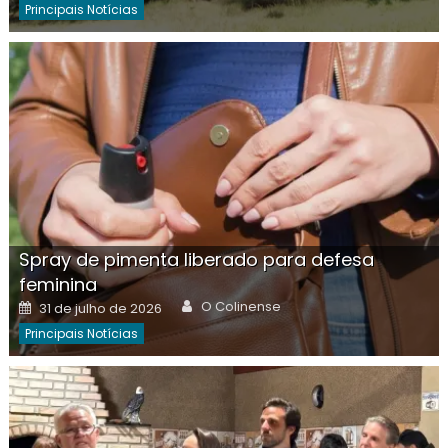
Principais Notícias
Spray de pimenta liberado para defesa
feminina
Author
Posted
O Colinense
31 de julho de 2026
on
Principais Notícias