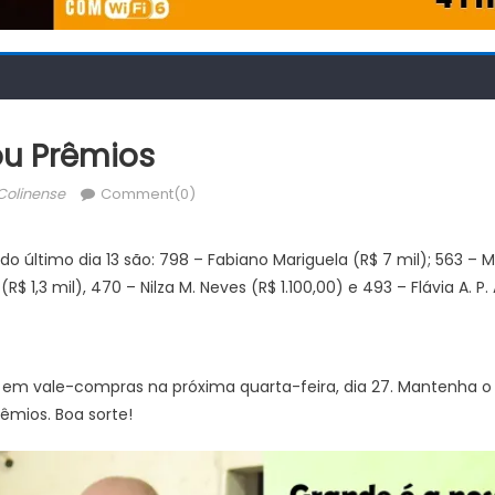
ou Prêmios
thor
Colinense
Comment(0)
o último dia 13 são: 798 – Fabiano Mariguela (R$ 7 mil); 563 – Ma
 (R$ 1,3 mil), 470 – Nilza M. Neves (R$ 1.100,00) e 493 – Flávia A. P.
,00 em vale-compras na próxima quarta-feira, dia 27. Mantenha 
êmios. Boa sorte!