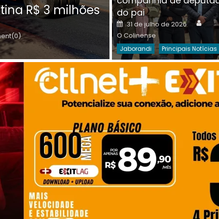
companhia de deputa
Posted
O C
30 de julho de 2026
tina R$ 3 milhões
on
do pai
Destaques Da Semana
Princip
Auth
Posted
31 de julho de 2026
on
O Colinense
nt(0)
Jaborandi
Principais Notícias