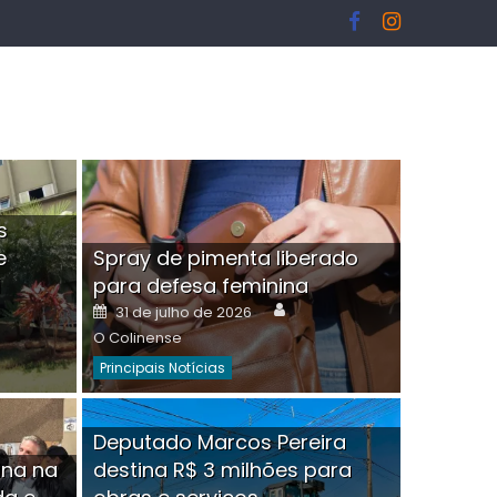
s
e
Spray de pimenta liberado
I
para defesa feminina
or
Author
Posted
31 de julho de 2026
on
O Colinense
Principais Notícias
ngelo Martins Tristão é
Deputado Marcos Pereira
ina na
destina R$ 3 milhões para
minoso mascarado
Empres
hor