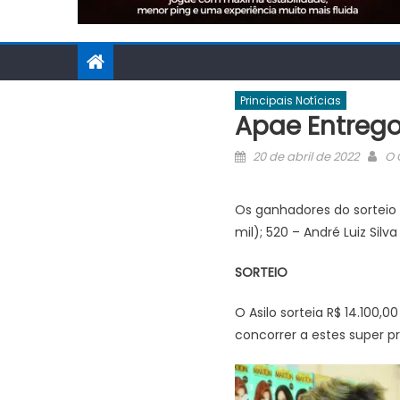
Principais Notícias
Apae Entreg
Posted
Au
20 de abril de 2022
O 
on
Os ganhadores do sorteio d
mil); 520 – André Luiz Silva
SORTEIO
O Asilo sorteia R$ 14.100
concorrer a estes super pr