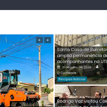
Santa Casa de Barreto
amplia permanência d
acompanhantes na UT
Auth
Posted
31 de julho de 2026
on
O Colinense
Principais Notícias
Boutique na Av. Â
Rodrigo Vaz visitou Col
invadida por cri
Aut