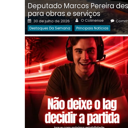
Deputado Marcos Pereira des
para obras e serviços
Author
Posted
O Colinense
30 de julho de 2026
Comme
on
Destaques Da Semana
Principais Notícias