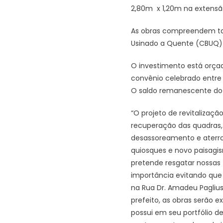
2,80m x 1,20m na extensão
As obras compreendem ta
Usinado a Quente (CBUQ) 
O investimento está orçad
convênio celebrado entre 
O saldo remanescente do 
“O projeto de revitalizaç
recuperação das quadras, 
desassoreamento e aterro 
quiosques e novo paisagis
pretende resgatar nossas 
importância evitando que 
na Rua Dr. Amadeu Paglius
prefeito, as obras serão 
possui em seu portfólio d