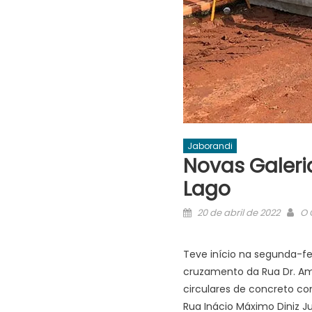
Jaborandi
Novas Galeri
Lago
Posted
Au
20 de abril de 2022
O 
on
Teve início na segunda-fe
cruzamento da Rua Dr. Am
circulares de concreto co
Rua Inácio Máximo Diniz J