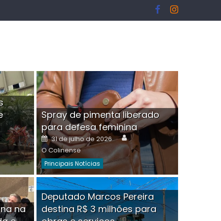
s
e
Spray de pimenta liberado
I
para defesa feminina
or
Author
Posted
31 de julho de 2026
on
O Colinense
Principais Notícias
ngelo Martins Tristão é
Deputado Marcos Pereira
ina na
destina R$ 3 milhões para
minoso mascarado
Empres
hor