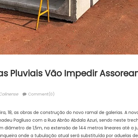
as Pluviais Vão Impedir Assore
thor
Colinense
Comment(0)
ira, 18, as obras de construção do novo ramal de galerias. A no
adeu Pagliuso com a Rua Abrão Abdala Azuri, sendo neste tre
m diâmetro de 1,5m, na extensão de 144 metros lineares até a 
unqueira onde a tubulação atual será substituída por aduelas 