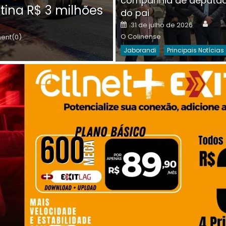
companhia de deputa
Posted
O C
30 de julho de 2026
tina R$ 3 milhões
on
do pai
Destaques Da Semana
Princip
Auth
Posted
31 de julho de 2026
on
O Colinense
nt(0)
Jaborandi
Principais Notícias