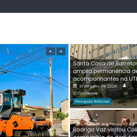
Santa Casa de Barreto
amplia permanência d
acompanhantes na UT
Auth
Posted
31 de julho de 2026
on
O Colinense
Principais Notícias
Boutique na Av. Â
Rodrigo Vaz visitou Col
invadida por cri
Aut