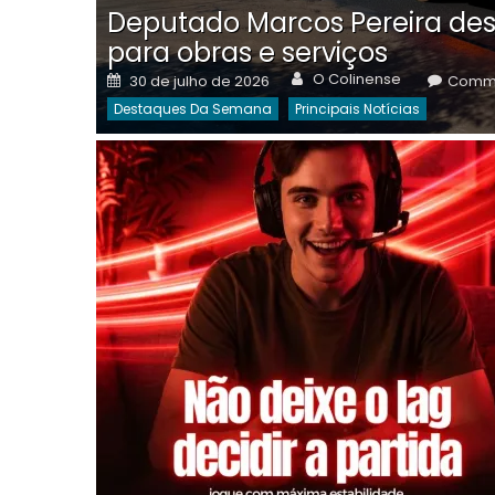
Deputado Marcos Pereira des
para obras e serviços
Author
Posted
O Colinense
30 de julho de 2026
Comme
on
Destaques Da Semana
Principais Notícias