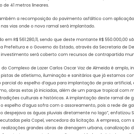
 de 41 metros lineares.
mbém a recomposição do pavimento asfáltico com aplicação
nas vias onde o novo ramal será implantado.
o em R$ 561.280,11, sendo que deste montante R$ 550.000,00 sã
a Prefeitura e o Governo do Estado, através da Secretaria de D
investimento será coberto com recursos de contrapartida mun
ão do Complexo de Lazer Carlos Oscar Vaz de Almeida é amplo, i
pistas de atletismo, iluminação e sanitários que já estamos con
parcial do espelho d’agua para implantação de praia artificial
mo, obras estas já iniciadas, além de um parque tropical com m
tradições culturais e históricas. A implantação deste ramal de 
o espelho d’agua sofra com o assoreamento, pois a rede de gale
o despejava as águas pluviais diretamente no lago”, enfatizou S
executadas pela Copel, vencedora da licitação. A empresa, com
e realizações grandes obras de drenagem urbana, canalização d