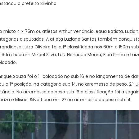
stacou o prefeito Silvinho.
misto 4 x 75m os atletas Arthur Venâncio, Rauã Batista, Luziane
ategorias disputadas. A atleta Luziane Santos também conquistou
andiense Luiza Oliveira foi a 1ª classificada nos 60m e 150m sub 
0m ficaram Mizael Silva, Luiz Henrique Moura, Eloá Pinho e Luiza
olocado.
rique Souza foi o 1º colocado no sub 16 e no lançamento de da
ou a 1ª posição, na categoria sub 14, no arremesso de peso, 2º l
ância. No arremesso de peso sub 16 a classificação foi a seguinte
Souza e Misael Silva ficou em 2º no arremesso de peso sub 14.