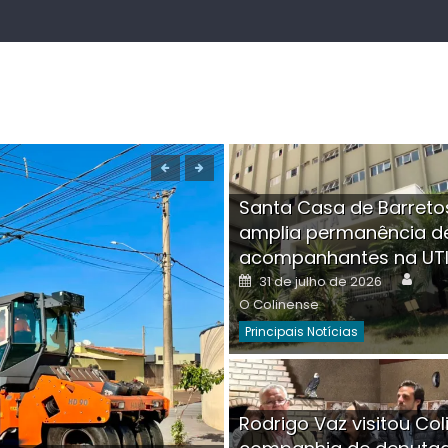
Santa Casa de Barreto
amplia permanência d
acompanhantes na UT
Auth
Posted
31 de julho de 2026
on
O Colinense
Principais Notícias
Boutique na Av. Â
Rodrigo Vaz visitou Col
invadida por cri
Aut