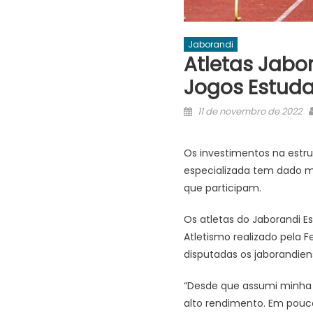
Jaborandi
Atletas Jabo
Jogos Estuda
Posted
11 de novembro de 2022
on
Os investimentos na estr
especializada tem dado m
que participam.
Os atletas do Jaborandi E
Atletismo realizado pela 
disputadas os jaborandien
“Desde que assumi minha 
alto rendimento. Em pouc