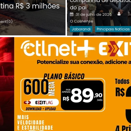
companhia de deputa
Posted
O C
30 de julho de 2026
tina R$ 3 milhões
on
do pai
Destaques Da Semana
Princip
Auth
Posted
31 de julho de 2026
on
O Colinense
nt(0)
Jaborandi
Principais Notícias