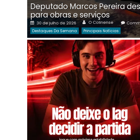
Deputado Marcos Pereira des
para obras e serviços
Author
Posted
O Colinense
30 de julho de 2026
Comme
on
Destaques Da Semana
Principais Notícias