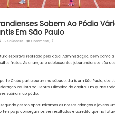
randienses Sobem Ao Pódio Vári
ntis Em São Paulo
Author
O Colinense
Comment(0)
utura esportiva realizada pela atual Administração, bem como 
uitos frutos. As crianças e adolescentes jaborandienses são d
sporte Clube participaram no sábado, dia 5, em São Paulo, dos J
Federação Paulista no Centro Olímpico da capital. Em quase tod
ses subiram ao pódio.
segunda gestão oportunizamos às nossas crianças e jovens u
o tempo já conseguimos ver resultados e acredito que no futu