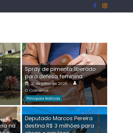
s
e
Spray de pimenta liberado
I
para defesa feminina
or
Author
Posted
31 de julho de 2026
on
O Colinense
Principais Notícias
ngelo Martins Tristão é
Deputado Marcos Pereira
ina na
destina R$ 3 milhões para
minoso mascarado
Empres
hor