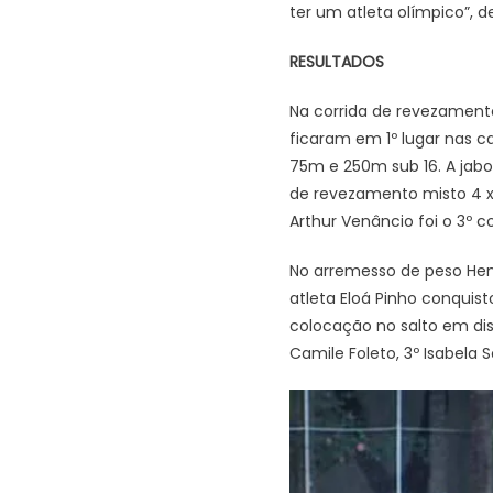
ter um atleta olímpico”, de
RESULTADOS
Na corrida de revezamento 
ficaram em 1º lugar nas c
75m e 250m sub 16. A jabor
de revezamento misto 4 x 6
Arthur Venâncio foi o 3º c
No arremesso de peso Hen
atleta Eloá Pinho conquist
colocação no salto em dist
Camile Foleto, 3º Isabela 