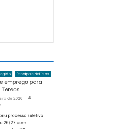
Região
Principais Notícias
e emprego para
a Tereos
Author
eiro de 2026
e
briu processo seletivo
ra 26/27 com