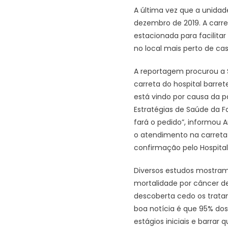
A última vez que a unidad
dezembro de 2019. A carr
estacionada para facilit
no local mais perto de c
A reportagem procurou a 
carreta do hospital barre
está vindo por causa da 
Estratégias de Saúde da F
fará o pedido”, informou A
o atendimento na carreta 
confirmação pelo Hospita
Diversos estudos mostram
mortalidade por câncer 
descoberta cedo os trat
boa notícia é que 95% do
estágios iniciais e barra