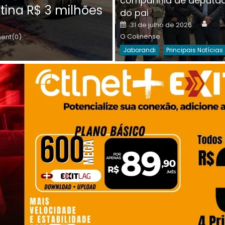
companhia de deputa
Posted
O C
30 de julho de 2026
tina R$ 3 milhões
on
do pai
Destaques Da Semana
Princip
Auth
Posted
31 de julho de 2026
on
O Colinense
nt(0)
Jaborandi
Principais Notícias