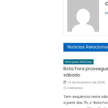
O
h
Noticias Relacion
Principais Notícias
Bota Fora prossegue
sábado
Posted
13 de fevereiro de 2025
on
O Colinense
Tem sequência neste sábad
a partir das 7h, o “Bota Fo