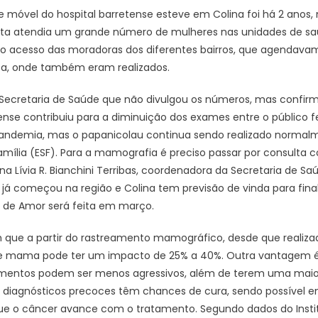
e móvel do hospital barretense esteve em Colina foi há 2 ano
eta atendia um grande número de mulheres nas unidades de sa
ar o acesso das moradoras dos diferentes bairros, que agenda
asa, onde também eram realizados.
Secretaria de Saúde que não divulgou os números, mas confir
tense contribuiu para a diminuição dos exames entre o público f
pandemia, mas o papanicolau continua sendo realizado normal
amília (ESF). Para a mamografia é preciso passar por consulta 
na Lívia R. Bianchini Terribas, coordenadora da Secretaria de S
já começou na região e Colina tem previsão de vinda para final
l de Amor será feita em março.
 que a partir do rastreamento mamográfico, desde que realiza
de mama pode ter um impacto de 25% a 40%. Outra vantagem 
amentos podem ser menos agressivos, além de terem uma maio
s diagnósticos precoces têm chances de cura, sendo possível e
r que o câncer avance com o tratamento. Segundo dados do Inst