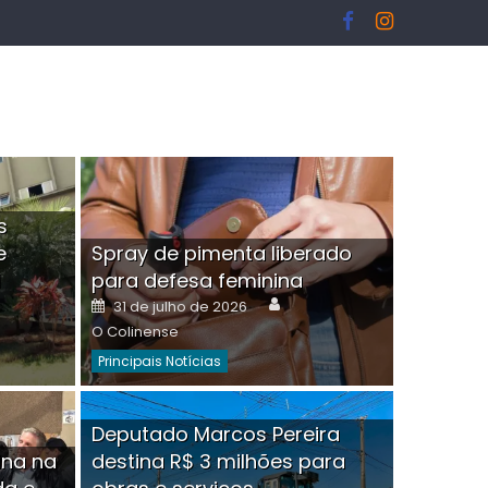
s
e
Spray de pimenta liberado
I
para defesa feminina
or
Author
Posted
31 de julho de 2026
on
O Colinense
Principais Notícias
ngelo Martins Tristão é
Deputado Marcos Pereira
ina na
destina R$ 3 milhões para
minoso mascarado
Empres
hor