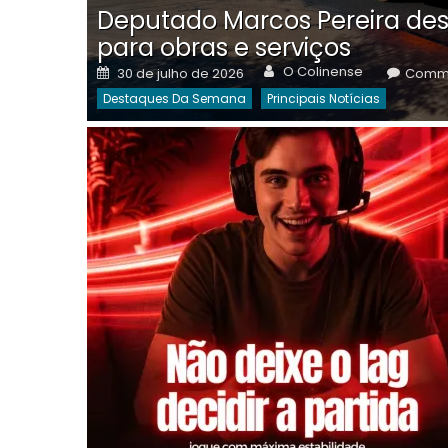
Deputado Marcos Pereira des
para obras e serviços
Author
Posted
O Colinense
30 de julho de 2026
Comme
on
Destaques Da Semana
Principais Notícias