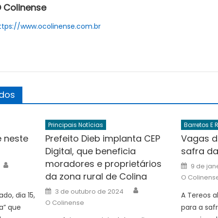
 Colinense
ttps://www.ocolinense.com.br
ados
Principais Notícias
Barretos E 
 neste
Prefeito Dieb implanta CEP
Vagas d
Digital, que beneficia
safra d
moradores e proprietários
Author
Posted
9 de jan
on
da zona rural de Colina
O Colinens
Author
Posted
3 de outubro de 2024
o, dia 15,
A Tereos a
on
O Colinense
ra” que
para a saf