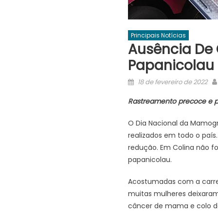
Principais Notícias
Ausência De
Papanicolau
Posted
18 de fevereiro de 2022
on
Rastreamento precoce e p
O Dia Nacional da Mamogr
realizados em todo o país
redução. Em Colina não 
papanicolau.
Acostumadas com a carret
muitas mulheres deixaram
câncer de mama e colo do