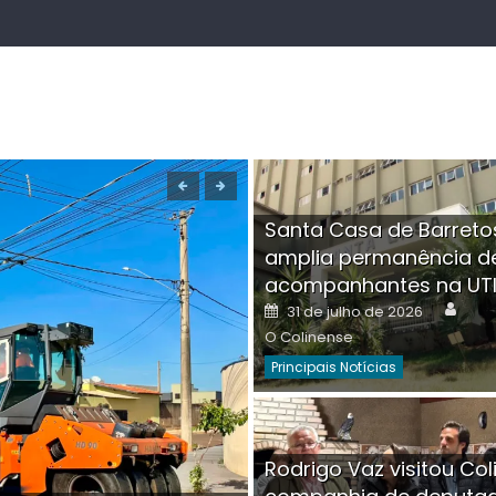
Santa Casa de Barreto
amplia permanência d
acompanhantes na UT
Auth
Posted
31 de julho de 2026
on
O Colinense
Principais Notícias
Boutique na Av. Â
Rodrigo Vaz visitou Col
invadida por cri
Aut