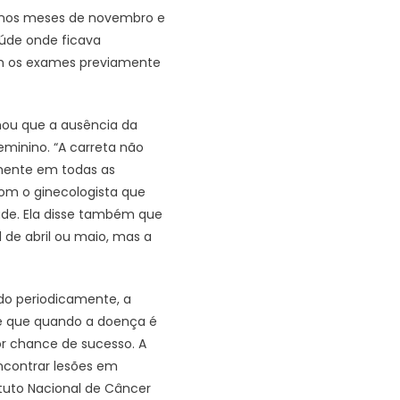
s, nos meses de novembro e
úde onde ficava
vam os exames previamente
mou que a ausência da
eminino. “A carreta não
mente em todas as
com o ginecologista que
aúde. Ela disse também que
 de abril ou maio, mas a
do periodicamente, a
é que quando a doença é
r chance de sucesso. A
ncontrar lesões em
ituto Nacional de Câncer